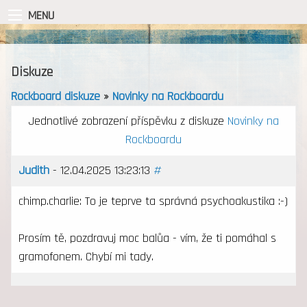
MENU
Diskuze
Rockboard diskuze
»
Novinky na Rockboardu
Jednotlivé zobrazení příspěvku z diskuze
Novinky na
Rockboardu
Judith
- 12.04.2025 13:23:13
#
chimp.charlie: To je teprve ta správná psychoakustika :-)
Prosím tě, pozdravuj moc balůa - vím, že ti pomáhal s
gramofonem. Chybí mi tady.