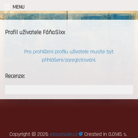
MENU
Profil uživatele FáňaSixx
Pro prohlížení profilu uživatele musíte být
přihlášeni/zaregistrováni.
Recenze:
Copyright ©
2026
easyaspie.cz
Created in 0.0145 s.