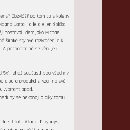
vens? Obzvlášť po tom co s kolegy
gna Carta. To je ale jen špička
ji hostoval lidem jako Michael
ě široké stylové rozkročení a k
. A pochopitelně se věnuje i
i 5x1, jehož součásti jsou všechny
u alba a produkci si vzali na svá
pe, Warrant apod.
 neduhy se nekonají a díky tomu
le s titulní Atomic Playboys,
ý sází na volnější tempo a