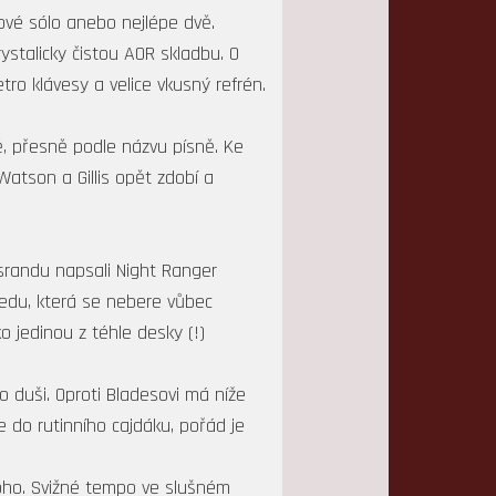
ové sólo anebo nejlépe dvě.
stalicky čistou AOR skladbu. O
tro klávesy a velice vkusný refrén.
ě, přesně podle názvu písně. Ke
Watson a Gillis opět zdobí a
srandu napsali Night Ranger
ledu, která se nebere vůbec
o jedinou z téhle desky (!)
 duši. Oproti Bladesovi má níže
 do rutinního cajdáku, pořád je
noho. Svižné tempo ve slušném