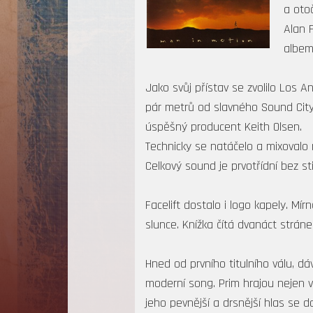
a oto
Alan 
albem
Jako svůj přístav se zvolilo Los A
pár metrů od slavného Sound City 
úspěšný producent Keith Olsen.
Technicky se natáčelo a mixovalo 
Celkový sound je prvotřídní bez s
Facelift dostalo i logo kapely. M
slunce. Knížka čítá dvanáct strá
Hned od prvního titulního válu, 
moderní song. Prim hrajou nejen v 
jeho pevnější a drsnější hlas se 