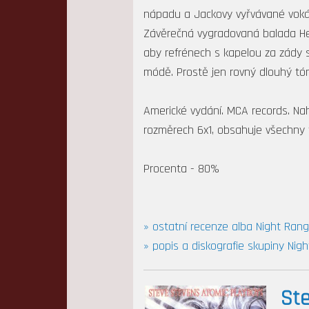
nápadu a Jackovy vyřvávané voká
Závěrečná vygradovaná balada Hea
aby refrénech s kapelou za zády s
módě. Prostě jen rovný dlouhý tó
Americké vydání. MCA records. Na
rozměrech 6x1, obsahuje všechny 
Procenta - 80%
» ostatní recenze alba Night Range
» popis a diskografie skupiny Nig
Ste