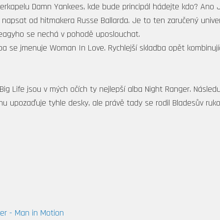
erkapelu Damn Yankees, kde bude principál hádejte kdo? Ano J
a napsat od hitmakera Russe Ballarda. Je to ten zaručený univer
y Keagyho se nechá v pohodě uposlouchat.
ba se jmenuje Woman In Love. Rychlejší skladba opět kombinují
ig Life jsou v mých očích ty nejlepší alba Night Ranger. Násle
hu upozaďuje tyhle desky, ale právě tady se rodil Bladesův ruk
er - Man in Motion