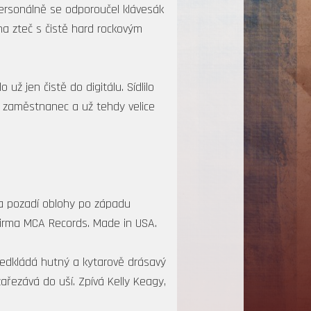
Personálně se odporoučel klávesák
na zteč s čistě hard rockovým
už jen čistě do digitálu. Sídlilo
ý zaměstnanec a už tehdy velice
 na pozadí oblohy po západu
Firma MCA Records. Made in USA.
ředkládá hutný a kytarově drásavý
zařezává do uší. Zpívá Kelly Keagy,