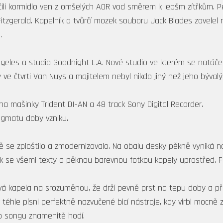
čili kormidlo ven z omšelých AOR vod směrem k lepšm zítřkům. 
Fitzgerald. Kapelník a tvůrčí mozek souboru Jack Blades zavelel 
.
ngeles a studio Goodnight L.A. Nové studio ve kterém se natáčelo 
ve čtvrti Van Nuys a majitelem nebyl nikdo jiný než jeho býval
na mašinky Trident DI-AN a 48 track Sony Digital Recorder.
tigmatu doby vzniku.
írně se zploštilo a zmodernizovalo. Na obalu desky pěkně vyniká
nek se všemi texty a pěknou barevnou fotkou kapely uprostřed. 
dává kapela na srozuměnou, že drží pevně prst na tepu doby a p
téhle písni perfektně nazvučené bicí nástroje, kdy virbl mocně 
do songu znamenitě hodí.