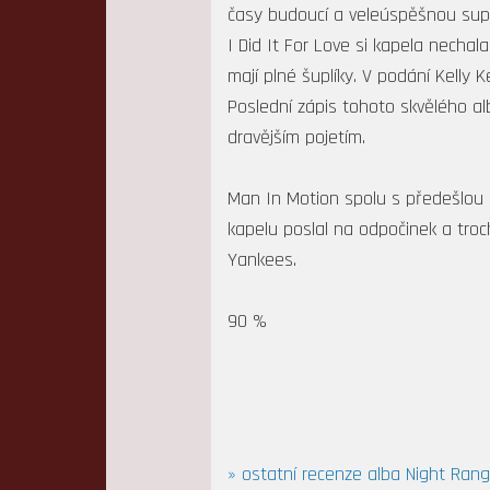
časy budoucí a veleúspěšnou sup
I Did It For Love si kapela nechal
mají plné šuplíky. V podání Kell
Poslední zápis tohoto skvělého al
dravějším pojetím.
Man In Motion spolu s předešlou B
kapelu poslal na odpočinek a troc
Yankees.
90 %
» ostatní recenze alba Night Rang