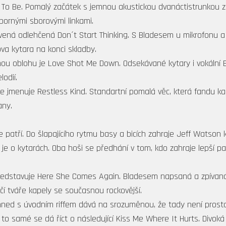
n To Be. Pomalý začátek s jemnou akustickou dvanáctistrunkou zl
ýbornými sborovými linkami.
ná odlehčená Don´t Start Thinking. S Bladesem u mikrofonu a
va kytara na konci skladby.
u oblohu je Love Shot Me Down. Odsekávané kytary i vokální Bl
lodií.
e jmenuje Restless Kind. Standartní pomalá věc, která fandu ka
any.
e patří. Do šlapajícího rytmu basy a bicích zahraje Jeff Watson 
je o kytarách. Oba hoši se předhání v tom, kdo zahraje lepší p
představuje Here She Comes Again. Bladesem napsaná a zpívan
í tváře kapely se současnou rockovější.
ned s úvodním riffem dává na srozuměnou, že tady není prostor
to samé se dá říct o následující Kiss Me Where It Hurts. Divoká r