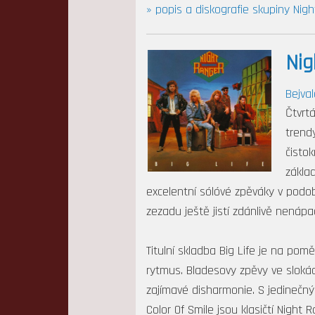
» popis a diskografie skupiny Nig
Nig
Bejval
Čtvrt
trendy
čisto
základ
excelentní sólóvé zpěváky v podob
zezadu ještě jistí zdánlivě nenápa
Titulní skladba Big Life je na pom
rytmus. Bladesovy zpěvy ve slokác
zajímavé disharmonie. S jedinečn
Color Of Smile jsou klasičtí Night