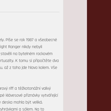
ly. Píše se rok 1987 a všeobecné
Night Ranger nikdy nebyli
y stavěli na bytelném rockovém
rtuozity. K tomu si připočtěte dva
u, až z toho jde hlava kolem. Vše
ový riff a těžkotonážní valivý
é klávesové přiznávky vytvářející
 deska mohla být veliká.
 vyhrávkami a sólem. Na to