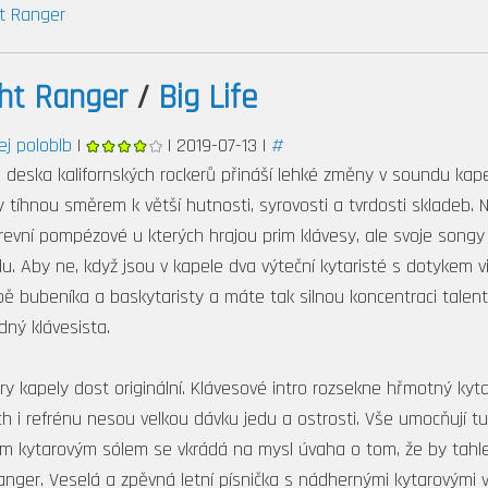
ht Ranger
ht Ranger
/
Big Life
ej poloblb
|
| 2019-07-13 |
#
á deska kalifornských rockerů přináší lehké změny v soundu kape
 tíhnou směrem k větší hutnosti, syrovosti a tvrdosti skladeb. 
krevní pompézové u kterých hrajou prim klávesy, ale svoje song
u. Aby ne, když jsou v kapele dva výteční kytaristé s dotykem vi
ě bubeníka a baskytaristy a máte tak silnou koncentraci talent
dný klávesista.
ěry kapely dost originální. Klávesové intro rozsekne hřmotný kytar
h i refrénu nesou velkou dávku jedu a ostrosti. Vše umocňují tup
ým kytarovým sólem se vkrádá na mysl úvaha o tom, že by tahle
 Ranger. Veselá a zpěvná letní písnička s nádhernými kytarovými