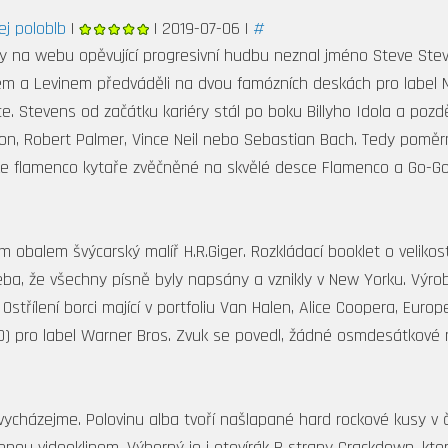
ej poloblb
|
| 2019-07-06 |
#
y na webu opěvující progresivní hudbu neznal jméno Steve Ste
em a Levinem předváděli na dvou famózních deskách pro label Ma
e. Stevens od začátku kariéry stál po boku Billyho Idola a pozdě
on, Robert Palmer, Vince Neil nebo Sebastian Bach. Tedy poměrn
 ke flamenco kytaře zvěčněné na skvělé desce Flamenco a Go-Go
obalem švýcarský malíř H.R.Giger. Rozkládací booklet o velikost
eba, že všechny písně byly napsány a vznikly v New Yorku. Výrob
střílení borci mající v portfoliu Van Halen, Alice Coopera, Euro
D) pro label Warner Bros. Zvuk se povedl, žádné osmdesátkové
vycházejme. Polovinu alba tvoří našlapané hard rockové kusy v če
u videoklipem. Výborný je i otevírák B strany Crackdown, kter