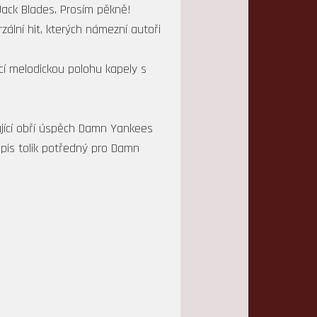
ack Blades. Prosím pěkně!
zální hit, kterých námezní autoři
cí melodickou polohu kapely s
dující obří úspěch Damn Yankees
opis tolik potředný pro Damn