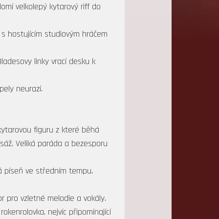
omí velkolepý kytarový riff do
 s hostujícím studiovým hráčem
adesovy linky vrací desku k
pely neurazí.
kytarovou figuru z které běhá
asáž. Veliká paráda a bezesporu
á píseň ve středním tempu.
 pro vzletné melodie a vokály.
okenrolovka, nejvíc připomínající