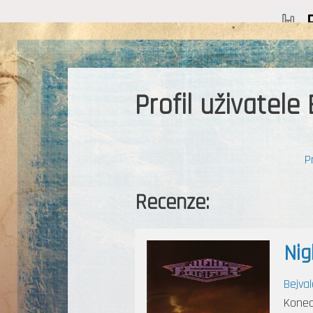
Profil uživatele
P
Recenze:
Nig
Bejval
Konec