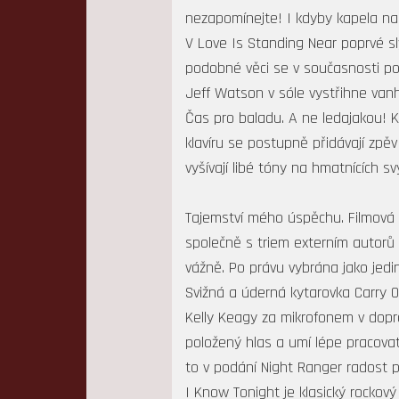
nezapomínejte! I kdyby kapela nah
V Love Is Standing Near poprvé s
podobné věci se v současnosti poko
Jeff Watson v sóle vystřihne va
Čas pro baladu. A ne ledajakou! K
klavíru se postupně přidávají zpěv
vyšívají libé tóny na hmatnících s
Tajemství mého úspěchu. Filmová 
společně s triem externím autorů 
vážně. Po právu vybrána jako jedin
Svižná a úderná kytarovka Carry 
Kelly Keagy za mikrofonem v dopr
položený hlas a umí lépe pracovat
to v podání Night Ranger radost 
I Know Tonight je klasický rocko