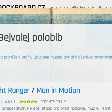
ROCKBOARD.CZ
recenze
profily
koncerty
diskuze
 Bejvalej poloblb
ro prohlížení profilu uživatele musíte být přihlášeni/zaregistrován
ht Ranger
/
Man in Motion
ej poloblb
|
| 2019-07-20 |
#
 osmdesátých. Nejlepší etapa pro tvrdě rockovou muziku. Night 