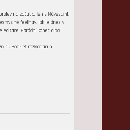
rojev na začátku jen s klávesami,
smyslné feelingy, jak je dnes v
editace. Parádní konec alba.
iku. Booklet rozkládací o