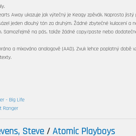
ly.
rts Away ukazuje jak výtečný je Keagy zpěvák. Naprosto jistý p
ázel jeden dlouhý tón za druhým. Žádné zbytečné kulacení a ne
n. Samozřejmě na pás, takže žádné copy/paste nebo dodatečné 
hráno a mixováno analogově (AAD). Zvuk lehce poplatný době vzn
texty.
r - Big Life
ht Ranger
vens, Steve
/
Atomic Playboys