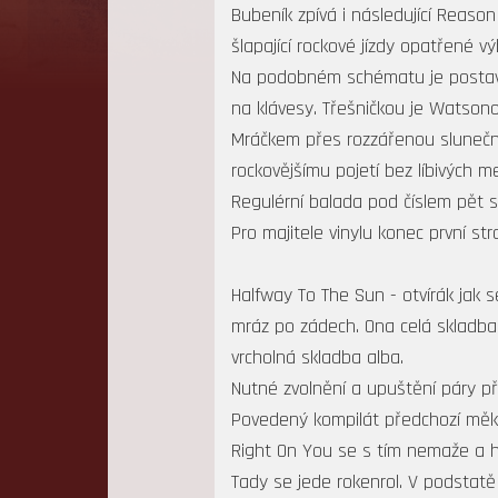
Bubeník zpívá i následující Reaso
šlapající rockové jízdy opatřené v
Na podobném schématu je postave
na klávesy. Třešničkou je Watsono
Mráčkem přes rozzářenou slunečno
rockovějšímu pojetí bez líbivých me
Regulérní balada pod číslem pět s
Pro majitele vinylu konec první str
Halfway To The Sun - otvírák jak s
mráz po zádech. Ona celá skladba 
vrcholná skladba alba.
Nutné zvolnění a upuštění páry 
Povedený kompilát předchozí měkč
Right On You se s tím nemaže a h
Tady se jede rokenrol. V podstatě 