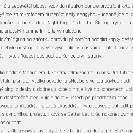
rála sebevětší blbost, vždy do ní zakomponuje prvotřídní kytar
lyšíme za mikrofonem bubeníka Kelly Keagyho. Hudebně jde o kry
ušejí třeba švédové Night Flight Orchestra. Šlapající rytmus, re
nhalenovský hammering a je vymalováno.
lavírní figura na začátku opravdu připomíná padající kapky dešt
 a zbylé nástroje, aby vše vyvrcholilo v masivním finále. Pánové 
vých kytar. Radost poslouchat. Konec první strany.
komedie s Michaelem J. Foxem, velmi známá i u nás. Pro tuhle 
titulní písničku. Vcelku povedená skladba s velkou dávkou nadh
ý singl z desky a dodnes jí kapela hraje živě na koncertech. Jak
On dostatečně zredukuje sladko v ústech po předchozím chodu.
ovodu jemňoučkých akordů akustických kytar dovede pohladit po
 s dynamikou projevu. I když se Better Let It Go nakonec zvrhne
poslouchat.
vý vál z Bladesovy dílny, jakých se v budoucnu dočkáme ještě m