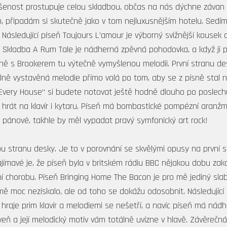
ešenost prostupuje celou skladbou, občas na nás dýchne závan 
 připadám si skutečně jako v tom nejluxusnějším hotelu. Sedím v
. Následující píseň Toujours L’amour je výborný svižnější kouse
. Skladba A Rum Tale je nádherná zpěvná pohodovka, a když ji
čně s Brookerem tu výtečně vymyšlenou melodii. První stranu des
lně vystavěná melodie přímo volá po tom, aby se z písně stal ne
 Every House“ si budete notovat ještě hodně dlouho po poslech
it hrát na klavír i kytaru. Píseň má bombastické pompézní aranž
 pánové, takhle by měl vypadat pravý symfonický art rock!
u stranu desky. Je to v porovnání se skvělými opusy na první s
ímavé je, že píseň byla v britském rádiu BBC nějakou dobu zaká
í chorobu. Píseň Bringing Home The Bacon je pro mě jediný sla
mě moc nezískalo, ale od toho se dokážu odosobnit. Následující
 hraje prim klavír a melodiemi se nešetří, a navíc píseň má nádh
oveň a její melodický motiv vám totálně uvízne v hlavě. Závěrečná