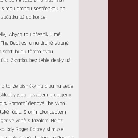
me s mou drahou sestřenkou na
 začátku až do konce.
iv). Abych to upřesnil, u mé
 The Beatles, a na druhé straně
do smrti budu těmto dvou
 Out. Zkrátka, bez téhle desky už
o to, že písničky na albu na sebe
 skladby jsou navzájem propojeny
rádia. Samotní členové The Who
átské rádia. S oním „konceptem-
oger ve vaně s fazolemi Heinz.
ka, kdy Roger Daltrey si musel
zole byly úplně studené, a Roger z