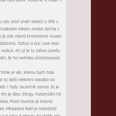
 vás útočí změť efektů a riffů v
studiovým trikem, anebo dýchal z
 je zde vtipná Entwistlova vsuvka
d, Odorono, Tattoo a Our Love Was
 reakce. Ať už je to zářivý úsměv,
slím, že ho netřeba představovat,
ohle je věc, kterou bych taky
Je to další reklamní skladba od
áda ! Tady skutečně zamrzí, že je
m je Silas Stingy. Potenciální hit
elax. Píseň Sunrise je krásná
nám. Miniopera Rael je melodická
e ? V čase 3 minuty 42 vteřin zde