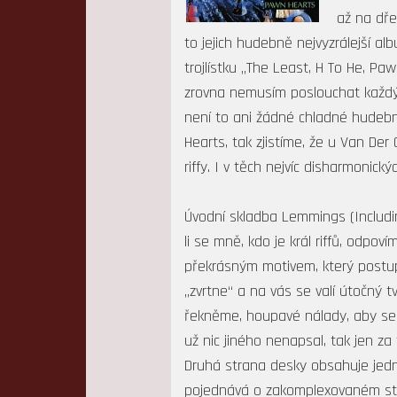
až na dře
to jejich hudebně nejvyzrálejší a
trojlístku „The Least, H To He, P
zrovna nemusím poslouchat každý 
není to ani žádné chladné hudebn
Hearts, tak zjistíme, že u Van De
riffy. I v těch nejvíc disharmonick
Úvodní skladba Lemmings (Includi
li se mně, kdo je král riffů, odp
překrásným motivem, který postup
„zvrtne“ a na vás se valí útočný t
řekněme, houpavé nálady, aby se 
už nic jiného nenapsal, tak jen z
Druhá strana desky obsahuje jedn
pojednává o zakomplexovaném stráž