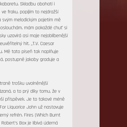
kabaretu. Skladbu obohatí i
e fraku, popíjím to nejdražší
k a svým melodickým pojetím mě
 poslouchám, mám pokaždé chuť si
ky uzavírá asi moje nejoblíbenější
uvěřitelný hit. „T.V. Caesar
u. Mě tato píseň tak naplňuje
má, postupně jakoby graduje a
traně trošku uvolněnější
zaná, a to prý díky tomu, že v
bší příspěvek. Je to takové méně
 For Liquorice John už nastavuje
erný refrén. Fires (Which Burnt
 Robert’s Box je líbivá úderná