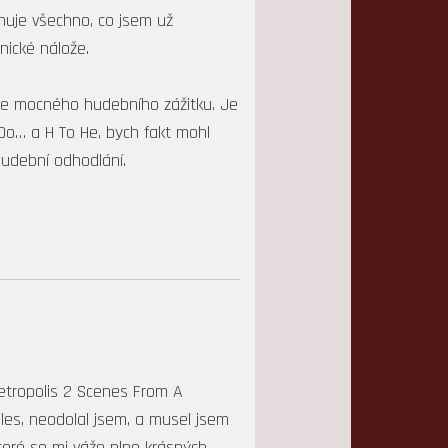
huje všechno, co jsem už
nické nálože.
ne mocného hudebního zážitku. Je
Do… a H To He, bych fakt mohl
hudební odhodlání.
etropolis 2 Scenes From A
les, neodolal jsem, a musel jsem
teré se mi váže plno krásných