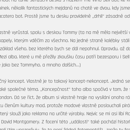
ínek, několik fantastických mejdanů na chatě ve dvou, kdy js
catero bot. Prostě jsme tu desku pravidelně „drhli“ zásadně od
stně vyrůstal, spolu s deskou Tommy (ta na mě měla největší vl
apely, kterým vděčím za všechno. Na jedné straně kolébky stáli
 základ všeho, bez kterého bych se dál nepohnul. Opravdu, až 
zi alba, které u mě přežily zkoušku času patří bezesporu i Sell
ně jako bez Tommyho, a mnoho dalších…)
čný koncept. Vlastně je to takový koncept-nekoncept. Jedná se 
ějaké společné téma. „Koncepčnost“ toho alba spočívá v tom, že
ondon. Dá se říct, že album si vlastně hraje na vysílání onoho 
tu členům kultury mod, protože modové vlastně poslouchali pir
erý slouží jako reklama na určité výrobky. Nejvíc se mi asi líbí R
 David Montgomery. Z focení této „události“ také pochází histor
olí (tím upozorňuju, že to není žádná fotomontáž). Jenže ty fa