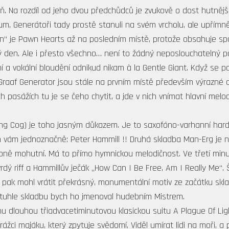
ň. Na rozdíl od jeho dvou předchůdců je zvukově o dost hutnější,
lbum, Generátoři tady prostě stanuli na svém vrcholu, ale upřím
awn“ je Pawn Hearts až na posledním místě, protože obsahuje sp
den. Ale i přesto všechno… není to žádný neposlouchatelný pas
í a vokální bloudění odnikud nikam à la Gentle Giant. Když s
r Graaf Generator jsou stále na prvním místě především výrazné a
ých pasážích tu je se čeho chytit, a jde v nich vnímat hlavní melod
ng Cog) je toho jasným důkazem. Je to saxofóno-varhanní hard
ovím vám jednoznačně: Peter Hammill !! Druhá skladba Man-Erg je
ně mohutní. Má to přímo hymnickou melodičnost. Ve třetí minu
vrdý riff a Hammillův ječák „How Can I Be Free, Am I Really Me“. 
pak mohl vrátit překrásný, monumentální motiv ze začátku skla
a tuhle skladbu bych ho jmenoval hudebním Mistrem.
u dlouhou třiadvacetiminutovou klasickou suitu A Plague Of Li
ci majáku, který zpytuje svědomí. Viděl umírat lidi na moři, a 