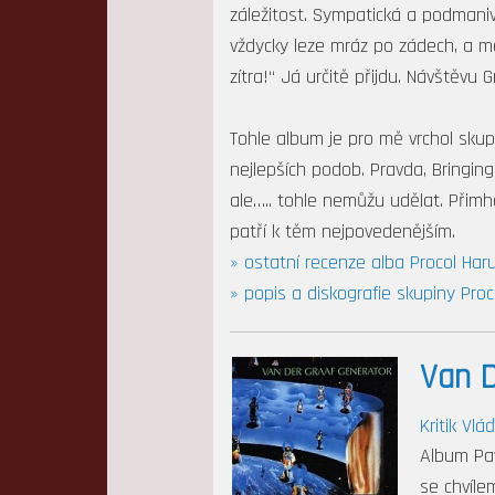
záležitost. Sympatická a podmaniv
vždycky leze mráz po zádech, a me
zítra!“ Já určitě přijdu. Návštěvu
Tohle album je pro mě vrchol sku
nejlepších podob. Pravda, Bringing
ale….. tohle nemůžu udělat. Přim
patří k těm nejpovedenějším.
» ostatní recenze alba Procol Har
» popis a diskografie skupiny Pro
Van D
Kritik Vlá
Album Paw
se chvíle