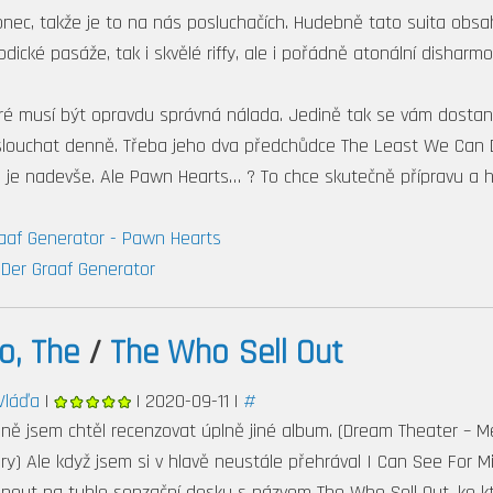
nec, takže je to na nás posluchačích. Hudebně tato suita obsa
cké pasáže, tak i skvělé riffy, ale i pořádně atonální disharmo
eré musí být opravdu správná nálada. Jedině tak se vám dosta
slouchat denně. Třeba jeho dva předchůdce The Least We Can 
u je nadevše. Ale Pawn Hearts… ? To chce skutečně přípravu a 
raaf Generator - Pawn Hearts
 Der Graaf Generator
o, The
/
The Who Sell Out
 Vláďa
|
| 2020-09-11 |
#
ně jsem chtěl recenzovat úplně jiné album. (Dream Theater – M
y) Ale když jsem si v hlavě neustále přehrával I Can See For Mi
hnout na tuhle senzační desku s názvem The Who Sell Out, ke k