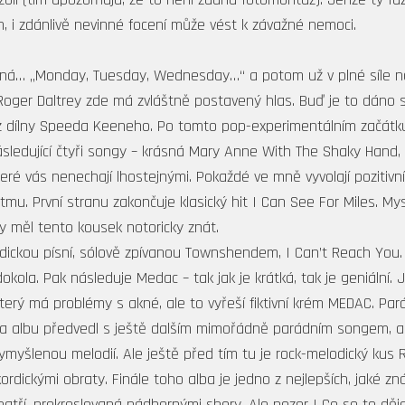
, i zdánlivě nevinné focení může vést k závažné nemoci.
začíná… „Monday, Tuesday, Wednesday…“ a potom už v plné síle na
 Roger Daltrey zde má zvláštně postavený hlas. Buď je to dáno 
z dílny Speeda Keeneho. Po tomto pop-experimentálním začátku
. Následující čtyři songy – krásná Mary Anne With The Shaky Han
eré vás nenechají lhostejnými. Pokaždé ve mně vyvolají pozitivní
u. První stranu zakončuje klasický hit I Can See For Miles. My
y měl tento kousek notoricky znát.
ickou písní, sólově zpívanou Townshendem, I Can’t Reach You. T
ola. Pak následuje Medac – tak jak je krátká, tak je geniální. 
terý má problémy s akné, ale to vyřeší fiktivní krém MEDAC. Par
na albu předvedl s ještě dalším mimořádně parádním songem, a tí
myšlenou melodií. Ale ještě před tím tu je rock-melodický kus R
rdickými obraty. Finále toho alba je jedno z nejlepších, jaké z
atří, prokreslovaná nádhernými sbory. Ale pozor ! Co se to děj