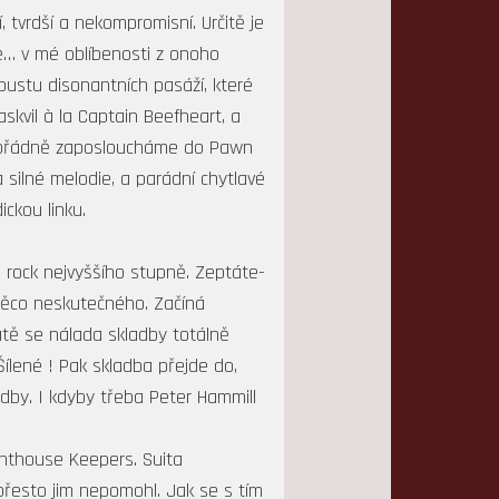
 tvrdší a nekompromisní. Určitě je
ně… v mé oblíbenosti z onoho
oustu disonantních pasáží, které
kvil à la Captain Beefheart, a
e pořádně zaposloucháme do Pawn
 silné melodie, a parádní chytlavé
ickou linku.
 rock nejvyššího stupně. Zeptáte-
 něco neskutečného. Začíná
tě se nálada skladby totálně
Šílené ! Pak skladba přejde do,
dby. I kdyby třeba Peter Hammill
ghthouse Keepers. Suita
přesto jim nepomohl. Jak se s tím