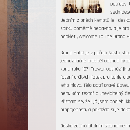
potřeby, 
sedmdesát
Jedním z oněch klenotů je i desk
sbírku poměrně nedávno, a je pro
booklet „Welcome To The Grand Hot
Grand Hotel je v pořadí šestá st
jednoznačně prospěl odchod kytari
konci roku 1971 Trower odchází jin
focení určitých fotek pro tohle a
jeho hlava. Tělo patří právě Daveu
není. Sám textař a „neviditelný čl
Přiznám se, že i já jsem podlehl 
propojenosti, a pokaždé si je dok
Deska začíná titulním stejnojmen