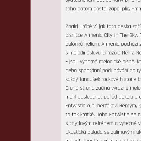
toho potom dostal zápal plic. Hmm
Znalci určitě ví, jak tato deska 
písničce Armenia City In The Sky.
balónků hélium. Armenia pochází 
s melodií oslavující fazole Heinz
– jsou výborné melodické písně, kt
nebo spontánní podupávání do rytm
každý fanoušek rockové historie b
Druhá strana začíná výrazně melod
mohl poslouchat pořád dokola a dok
Entwistla o puberťákovi Henrym, k
to tak krátké. John Entwistle se 
s chytlavým refrénem a výtečně vy
akustická balada se zajímavými ako
majestátnost se vším, co k tomu p