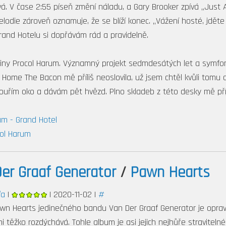
á. V čase 2:55 píseň změní náladu, a Gary Brooker zpívá „Just 
lodie zároveň oznamuje, že se blíží konec. „Vážení hosté, jděte
 Grand Hotelu si dopřávám rád a pravidelně.
piny Procol Harum. Významný projekt sedmdesátých let a symfon
 Home The Bacon mě příliš neoslovila, už jsem chtěl kvůli tomu d
houřím oko a dávám pět hvězd. Plno skladeb z této desky mě p
um - Grand Hotel
col Harum
er Graaf Generator
/
Pawn Hearts
ďa
|
| 2020-11-02 |
#
n Hearts jedinečného bandu Van Der Graaf Generator je oprav
mi těžko rozdýchává. Tohle album je asi jejich nejhůře stravitel