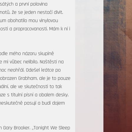
sátých a první polovina
otů, že se jeden nestačí divit.
bum obohatilo mou vinylovou
sti a propracovanosti. Mám k ní i
Podle mého názoru skupině
 mi vůbec nelíbilo. Naštěstí na
 moc neohřál. Odešel krátce po
vyobrazen Grabham, ale je to pouze
ální, ale ve skutečnosti to tak
ze s titulní písní a obalem desky.
 neskutečně pasují a budí dojem
m Gary Brooker. „Tonight We Sleep