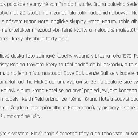
tak pokaždé neomylně zamířím do historie. Druhá polovina šede
ých let 20. století nám zanechala tolik hudebních albových klen
a s názvem Grand Hotel anglické skupiny Procol Harum. Tohle al
 mě artefaktem nezpochybnitelné kvality a melodické majestátno
el“, který obsahuje texty písní.
udiová deska této zajímavé kapelky vydaná v březnu roku 1973. 
sty Robina Trowera, který to táhl hodně do blues-rocku, a to se
am, a na jeho místo nastoupil Dave Ball. Jenže Ball se v kapele
lbum. Nahradil ho Mick Grabham. Vypráví se, že na obalu je sice 
 Ballovi. Album Grand Hotel se na první pohled jeví jako konceptu
en kapely“ Keith Reid přiznal, že „téma“ Grand Hotelu souvisí pou
klamu, že jde o koncepční album. Koneckonců, ty písničky k sobě
ážu maximálně užít.
ným skvostem. Klavír hraje šlechetné tóny a do toho vstoupí sá