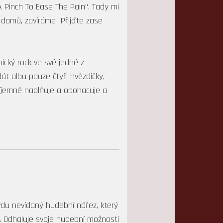
A Pinch To Ease The Pain“. Tady mi
 domů, zavíráme! Přijďte zase
ický rock ve své jedné z
át albu pouze čtyři hvězdičky,
říjemně naplňuje a obohacuje a
du nevídaný hudební nářez, který
né. Odhaluje svoje hudební možnosti