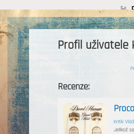
Profil uživatele 
P
Recenze:
Proc
Kritik Vlá
Jelikož s