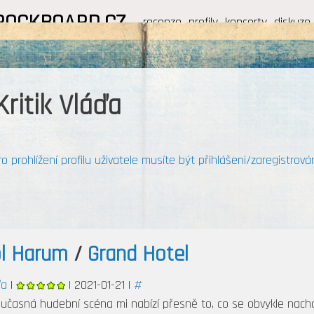
ROCKBOARD.CZ
recenze
profily
koncerty
diskuze
Kritik Vláďa
ro prohlížení profilu uživatele musíte být přihlášeni/zaregistrován
ol Harum
/
Grand Hotel
ďa
|
| 2021-01-21 |
#
oučasná hudební scéna mi nabízí přesně to, co se obvykle nach