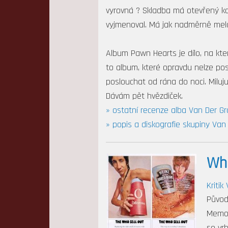
vyrovná ? Skladba má otevřený ko
vyjmenoval. Má jak nadměrně melodi
Album Pawn Hearts je dílo, na kt
to album, které opravdu nelze po
poslouchat od rána do noci. Miluj
Dávám pět hvězdiček.
» ostatní recenze alba Van Der G
» popis a diskografie skupiny Van
Wh
Kritik
Původ
Memor
se vr