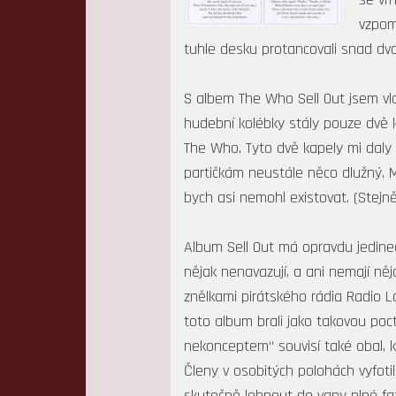
vzpom
tuhle desku protancovali snad dva
S albem The Who Sell Out jsem vla
hudební kolébky stály pouze dvě k
The Who. Tyto dvě kapely mi daly
partičkám neustále něco dlužný. Me
bych asi nemohl existovat. (Stej
Album Sell Out má opravdu jedine
nějak nenavazují, a ani nemají n
znělkami pirátského rádia Radio L
toto album brali jako takovou poc
nekonceptem“ souvisí také obal, kt
Členy v osobitých polohách vyfotil
skutečně lehnout do vany plné faz