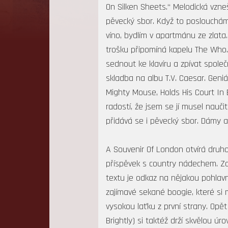
On Silken Sheets.“ Melodická vzn
pěvecký sbor. Když to poslouchám,
víno, bydlím v apartmánu ze zlata
trošku připomíná kapelu The Who
sednout ke klavíru a zpívat spole
skladba na albu T.V. Caesar. Geniá
Mighty Mouse, Holds His Court In
radostí, že jsem se jí musel nauč
přidává se i pěvecký sbor. Dámy a
A Souvenir Of London otvírá druho
příspěvek s country nádechem. Zaj
textu je odkaz na nějakou pohlavn
zajímavé sekané boogie, které si 
vysokou laťku z první strany. Opět
Brightly) si taktéž drží skvělou úr