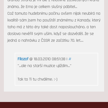
známo, že Erno je celkem slušný pábitel...
Což tomuto hudebnímu počinu ovšem nijak neubírá na
kvalitě-sám jsem ho pouštěl známému z Kanady, který
toho má z této éry také dost naposloucháno, a ten
doslova nevěřil svým uším, když se dozvěděl, že se
jedná o nahrávku z ČSSR ze začátku 70. let....
Filozof
@ 18.03.2010 08:51:38 |
#
"...ale na starší muzice ujíždím..."
Tak to Ti tu chválíme. :-)