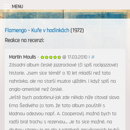
MENU
Flamengo
-
Kuře v hodinkách
(1972)
Reakce na recenzi:
Martin Moulis
-
@ 17.03.2010 |
#
Zásadní album české jazzrockové (či spíš rockjazzové)
historie. Jsem sice téměř o 10 let mladší než tato
nahrávka, ale na starší muzice ujíždím, i když spíš na
anglo-americké než české.
Ještě bych podotknul-jak zde někdo níže citoval slova
Erna Šedivého (o tom, že toto album pouštěl s
kladnou odezvou např. A. Cooperovi), možná bych to
radši bral trochu s rezervou... Je to sice možné, na
druhou stranu je mi ale z relativně zasvěcených kruhů