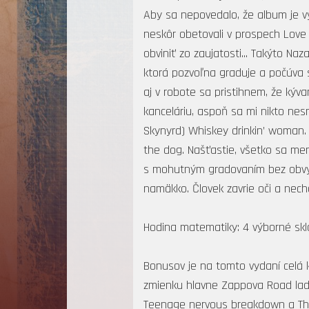
Aby sa nepovedalo, že album je vy
neskôr obetovali v prospech Love
obviniť zo zaujatosti... Takýto N
ktorá pozvoľna graduje a počúva s
aj v robote sa pristihnem, že kýv
kanceláriu, aspoň sa mi nikto nes
Skynyrd) Whiskey drinkin’ woman. 
the dog. Našťastie, všetko sa men
s mohutným gradovaním bez obvyk
namäkko. Človek zavrie oči a nec
Hodina matematiky: 4 výborné skla
Bonusov je na tomto vydaní celá 
zmienku hlavne Zappova Road ladies
Teenage nervous breakdown a This f