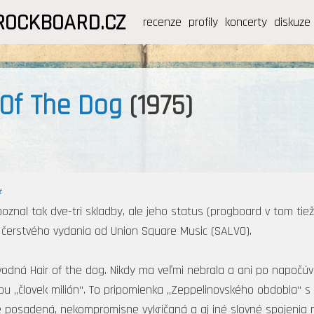
ROCKBOARD.CZ
recenze
profily
koncerty
diskuze
 Of The Dog
(1975)
#
nal tak dve-tri skladby, ale jeho status (progboard v tom tiež
o čerstvého vydania od Union Square Music (SALVO).
odná Hair of the dog. Nikdy ma veľmi nebrala a ani po napočú
u „človek milión“. To pripomienka „Zeppelinovského obdobia“ s
e posadená, nekompromisne vykričaná a aj iné slovné spojenia m