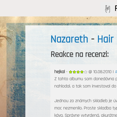
Nazareth
-
Hair
Reakce na recenzi:
hejkal
-
@ 10.08.2010 |
Z tohto albumu som donedávna poz
nahlodal, a tak som investoval d
Jednou zo známych skladieb je úv
moc nezmenilo. Proste skladba typ
káva. Správne vytvrdená, akurátn