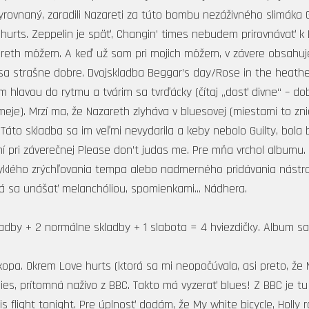
rovnaný, zaradili Nazareti za túto bombu nezáživného slimáka 
 hurts. Zeppelin je späť, Changin’ times nebudem prirovnávať k
azareth môžem. A keď už som pri mojich môžem, v závere obsahu
a strašne dobre. Dvojskladba Beggar’s day/Rose in the heather 
am hlavou do rytmu a tvárim sa tvrďácky (čítaj „dosť divne“ – 
meje). Mrzí ma, že Nazareth zlyháva v bluesovej (miestami to z
Táto skladba sa im veľmi nevydarila a keby nebolo Guilty, bola 
í pri záverečnej Please don’t judas me. Pre mňa vrchol albumu.
lého zrýchľovania tempa alebo nadmerného pridávania nástrojo
há sa unášať melanchóliou, spomienkami... Nádhera.
dby + 2 normálne skladby + 1 slabota = 4 hviezdičky. Album sa
kopa. Okrem Love hurts (ktorá sa mi neopočúvala, asi preto, že
, prítomná naživo z BBC. Takto má vyzerať blues! Z BBC je tu eš
light tonight. Pre úplnosť dodám, že My white bicycle, Holly ro