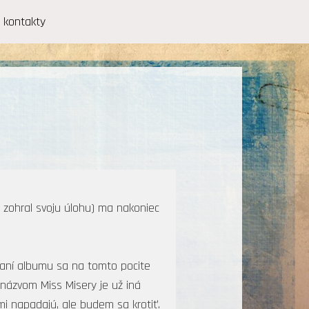
kontakty
 zohral svoju úlohu) ma nakoniec
vaní albumu sa na tomto pocite
 názvom Miss Misery je už iná
i napadajú, ale budem sa krotiť.