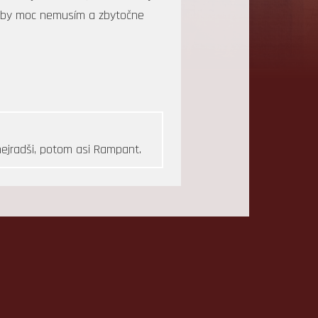
ladby moc nemusím a zbytočne
nejradši, potom asi Rampant.