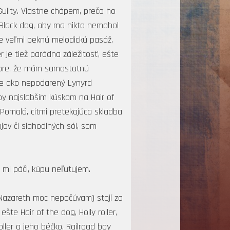
Guilty. Vlastne chápem, prečo ho
 Black dog, aby ma nikto nemohol
je veľmi peknú melodickú pasáž,
je tiež parádna záležitosť, ešte
dobre, že mám samostatnú
nie ako nepodarený Lynyrd
by najslabším kúskom na Hair of
 Pomalá, citmi pretekajúca skladba
v či siahodlhých sól, som
 mi páči, kúpu neľutujem.
 Nazareth moc nepočúvam) stojí za
te Hair of the dog, Holly roller,
ller a jeho béčko, Railroad boy