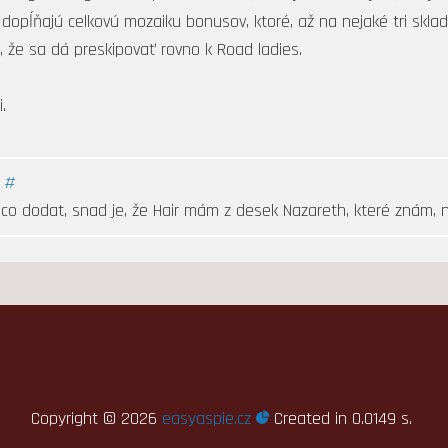
 dopĺňajú celkovú mozaiku bonusov, ktoré, až na nejaké tri sk
, že sa dá preskipovať rovno k Road ladies.
.
|
#
co dodat, snad je, že Hair mám z desek Nazareth, které znám, 
Copyright ©
2026
easyaspie.cz
Created in 0.0149 s.