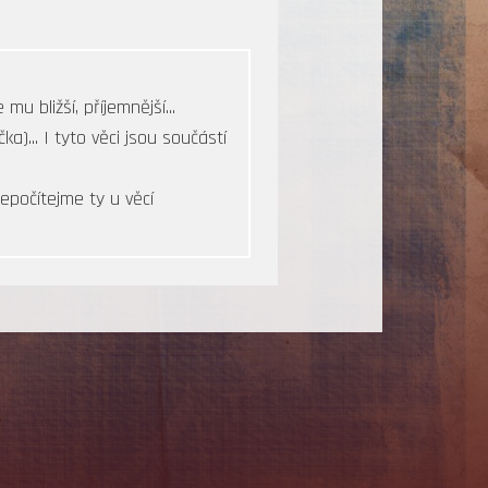
mu bližší, příjemnější...
a)... I tyto věci jsou součástí
nepočítejme ty u věcí