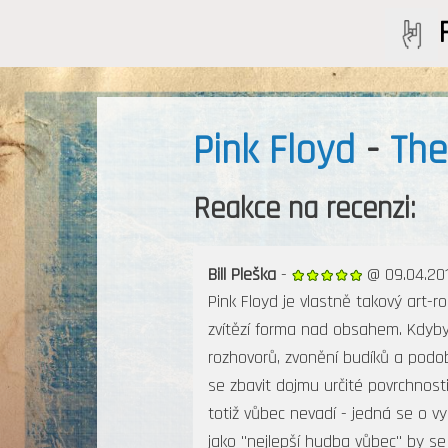
Pink Floyd
-
The
Reakce na recenzi:
Bill Pleška
-
@ 09.04.201
Pink Floyd je vlastně takový art-r
zvítězí forma nad obsahem. Kdybyc
rozhovorů, zvonění budíků a podob
se zbavit dojmu určité povrchnosti
totiž vůbec nevadí - jedná se o vy
jako "nejlepší hudba vůbec" by s