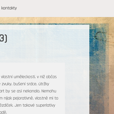
kontakty
3)
vlastní uměleckostí, v níž občas
zvuky, bušení srdce, útržky
 art by se asi nekonalo. Nemohu
 nijak pejorativně, vlastně mi to
vězdiček. Jen takové superlativy
adě.