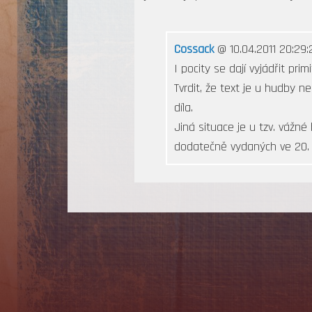
Cossack
@ 10.04.2011 20:29:
I pocity se dají vyjádřit prim
Tvrdit, že text je u hudby ne
díla.
Jiná situace je u tzv. vážné
dodatečně vydaných ve 20. st