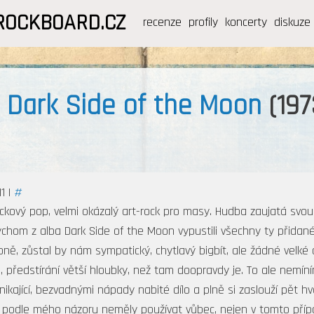
ROCKBOARD.CZ
recenze
profily
koncerty
diskuze
 Dark Side of the Moon
(197
1 |
#
ockový pop, velmi okázalý art-rock pro masy. Hudba zaujatá svou 
hom z alba Dark Side of the Moon vypustili všechny ty přidané 
ně, zůstal by nám sympatický, chytlavý bigbít, ale žádné velké
, předstírání větší hloubky, než tam doopravdy je. To ale nemíním
nikající, bezvadnými nápady nabité dílo a plně si zaslouží pět h
e podle mého názoru neměly používat vůbec, nejen v tomto příp