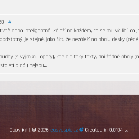
28 |
#
itivně nebo inteligentně. Záleží na každém, co se mu víc líbí, co je 
podstatný, je stejné, jako říct, že nezáleží na obalu desky (cédéčk
 hudby (s výjimkou opery), kde ale taky texty, ani žádné obaly (
oletí a dál) nejsou...
Copyright ©
2026
easyaspie.cz
Created in 0.0104 s.