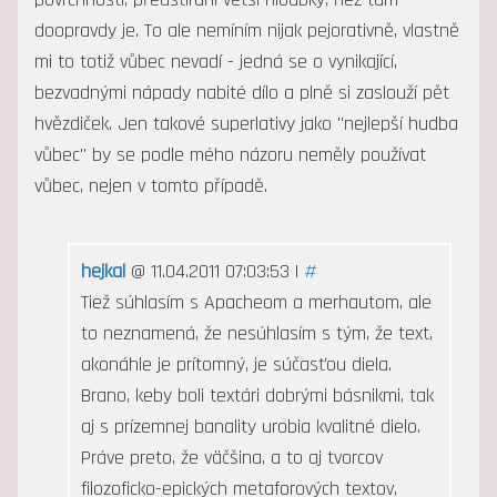
doopravdy je. To ale nemíním nijak pejorativně, vlastně
mi to totiž vůbec nevadí - jedná se o vynikající,
bezvadnými nápady nabité dílo a plně si zaslouží pět
hvězdiček. Jen takové superlativy jako "nejlepší hudba
vůbec" by se podle mého názoru neměly používat
vůbec, nejen v tomto případě.
hejkal
@ 11.04.2011 07:03:53 |
#
Tiež súhlasím s Apacheom a merhautom, ale
to neznamená, že nesúhlasím s tým, že text,
akonáhle je prítomný, je súčasťou diela.
Brano, keby boli textári dobrými básnikmi, tak
aj s prízemnej banality urobia kvalitné dielo.
Práve preto, že väčšina, a to aj tvorcov
filozoficko-epických metaforových textov,