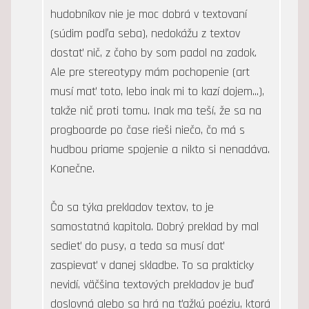
hudobníkov nie je moc dobrá v textovaní
(súdim podľa seba), nedokážu z textov
dostať nič, z čoho by som padol na zadok.
Ale pre stereotypy mám pochopenie (art
musí mať toto, lebo inak mi to kazí dojem...),
takže nič proti tomu. Inak ma teší, že sa na
progboarde po čase rieši niečo, čo má s
hudbou priame spojenie a nikto si nenadáva.
Konečne.
Čo sa týka prekladov textov, to je
samostatná kapitola. Dobrý preklad by mal
sedieť do pusy, a teda sa musí dať
zaspievať v danej skladbe. To sa prakticky
nevidí, väčšina textových prekladov je buď
doslovná alebo sa hrá na ťažkú poéziu, ktorá