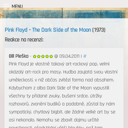
MENU
Pink Floyd
-
The Dark Side of the Moon
(1973)
Reakce na recenzi:
Bill Pleška
-
@ 09.04.2011 |
#
Pink Floyd je vlastně takový art-rockový pop, velmi
okázalý art-rock pro masy. Hudba zaujatá svou vlastní
uměleckostí, v níž občas zvítězí forma nad obsahem.
Kdybychom z alba Dark Side of the Moon vypustili
všechny ty přidané zvuky, bušení srdce, útržky
rozhovorů, zvonění budíků a podobně, zůstal by nám
sympatický, chytlavý bigbít, ale žádné velké art by se
asi nekonalo. Nemohu se zbavit dojmu určité
povrchnosti, předstírání větší hloubky, než tam