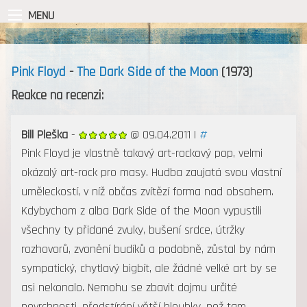
MENU
Pink Floyd
-
The Dark Side of the Moon
(1973)
Reakce na recenzi:
Bill Pleška
-
@ 09.04.2011 |
#
Pink Floyd je vlastně takový art-rockový pop, velmi
okázalý art-rock pro masy. Hudba zaujatá svou vlastní
uměleckostí, v níž občas zvítězí forma nad obsahem.
Kdybychom z alba Dark Side of the Moon vypustili
všechny ty přidané zvuky, bušení srdce, útržky
rozhovorů, zvonění budíků a podobně, zůstal by nám
sympatický, chytlavý bigbít, ale žádné velké art by se
asi nekonalo. Nemohu se zbavit dojmu určité
povrchnosti, předstírání větší hloubky, než tam