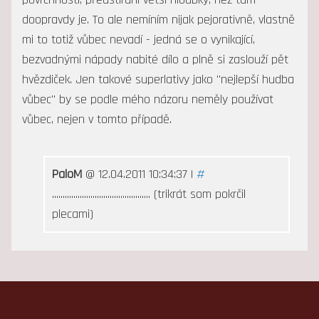
doopravdy je. To ale nemíním nijak pejorativně, vlastně
mi to totiž vůbec nevadí - jedná se o vynikající,
bezvadnými nápady nabité dílo a plně si zaslouží pět
hvězdiček. Jen takové superlativy jako "nejlepší hudba
vůbec" by se podle mého názoru neměly používat
vůbec, nejen v tomto případě.
PaloM
@ 12.04.2011 10:34:37 |
#
.............................................. (trikrát som pokrčil
plecami)