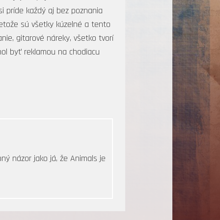
i príde každý aj bez poznania
retože sú všetky kúzelné a tento
e, gitarové náreky, všetko tvorí
hol byť reklamou na chodiacu
ý názor jako já, že Animals je