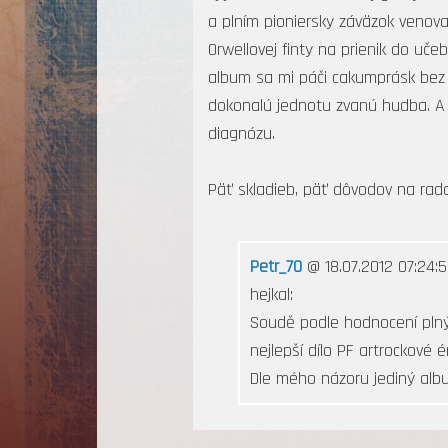
a plním pioniersky záväzok venov
Orwellovej finty na prienik do uč
album sa mi páči cakumprásk bez 
dokonalú jednotu zvanú hudba. A 
diagnózu.
Päť skladieb, päť dôvodov na rado
Petr_70
@ 18.07.2012 07:24:5
hejkal:
Soudě podle hodnocení plný
nejlepší dílo PF artrockové ér
Dle mého názoru jediný albu