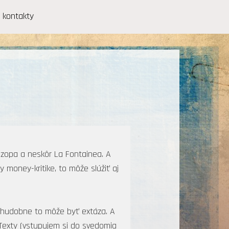
kontakty
 Ezopa a neskôr La Fontainea. A
ry money-kritike, to môže slúžiť aj
to hudobne to môže byť extáza. A
. Texty (vstupujem si do svedomia