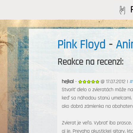
Pink Floyd
-
Ani
Reakce na recenzi:
hejkal
-
@ 17.07.2012 |
#
Stvoriť dielo o zvieratách môže n
keď sa náhodou stanú umelcami, ta
ako dobrá zámienka na obohateni
Zvierat je veľa. Vybrať iba prasc
aj je. Prevaha akustickej gitary, 