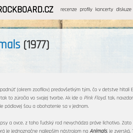
ROCKBOARD.CZ
recenze
profily
koncerty
diskuze
mals
(1977)
apadnúť (okrem zoofilov) predovšetkým tým, čo v detstve hltali
k to zúročia vo svojej tvorbe. Ak ide o
Pink Floyd
, tak, navzdo
e pódiovej šou a obohatenie sa v jednom.
e, psy a ovce, z toho ľudský rod nevychádza práve lichotivo. Za
ktorá je jednoznačne najlepším nástrojom na
Animals
, je zverská