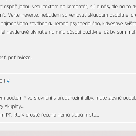
ať aspoň jednu vetu textom na komentár) sú o nás, ale na to as
ebníc. Verte-neverte, nebudem sa venovať skladbám osobitne, p
najmenšieho zaváhania. Jemné psychedelično, klávesové svišťani
jej nevtieravé plynutie na mňa pôsobí pozitívne, až by som mo
sť, päť hviezd.
0 |
#
m počtem * ve srovnání s předchozími alby, máte zjevně podobn
y skupiny...
m PF, který prostě řečeno nemá slabá místa...