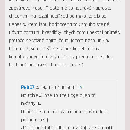
zpěvákova hlasu.. Prostě mě to nechává naprosto
chladným, na rozdíl například od několika alb od
Genesis, která jsou hodnocena tak zhruba stejně.
Dávám tomu tři hvězdičky, abych tomu nekazil průměr,
protože se vážně bojím, že mi jenom něco uniklo.
Přitom už jsem přežil setkání s kapelami tak
komplikovanými a divnými, že by před nimi nejeden
hudební fanoušek s brekem utekl :-(
Petr87
@ 19.01.2014 18:50:11 |
#
No tohle...Close To The Edge a jen tři
hvězdy?!..
Dobře, beru to, ale vzalo mi to trošku dech,
přiznám se..:)
Já osobně tohle album považuji v diskografii