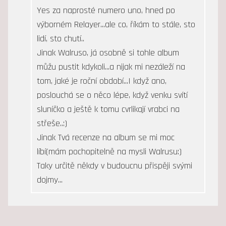
Yes za naprosté numero uno, hned po
výborném Relayer...ale co, říkám to stále, sto
lidí, sto chutí..
Jinak Walruso, já osobně si tohle album
můžu pustit kdykoli...a nijak mi nezáleží na
tom, jaké je roční období...I když ano,
poslouchá se o něco lépe, když venku svítí
sluníčko a ještě k tomu cvrlikají vrabci na
střeše..:)
Jinak Tvá recenze na album se mi moc
líbí(mám pochopitelně na mysli Walrusu:)
Taky určitě někdy v budoucnu přispěji svými
dojmy...