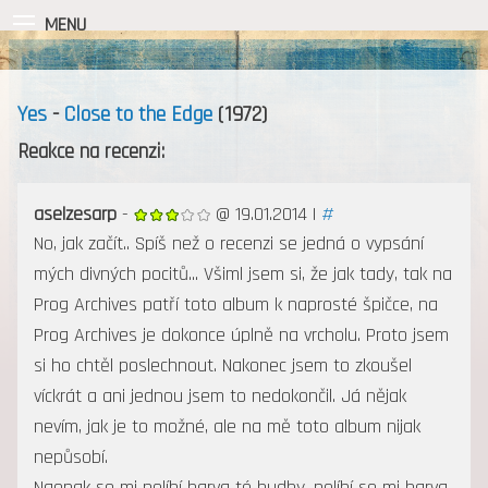
MENU
Yes
-
Close to the Edge
(1972)
Reakce na recenzi:
aselzesarp
-
@ 19.01.2014 |
#
No, jak začít.. Spíš než o recenzi se jedná o vypsání
mých divných pocitů... Všiml jsem si, že jak tady, tak na
Prog Archives patří toto album k naprosté špičce, na
Prog Archives je dokonce úplně na vrcholu. Proto jsem
si ho chtěl poslechnout. Nakonec jsem to zkoušel
víckrát a ani jednou jsem to nedokončil. Já nějak
nevím, jak je to možné, ale na mě toto album nijak
nepůsobí.
Naopak se mi nelíbí barva té hudby, nelíbí se mi barva