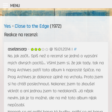
MENU
Yes
-
Close to the Edge
(1972)
Reakce na recenzi:
aselzesarp
-
@ 19.01.2014 |
#
No, jak začít.. Spíš než o recenzi se jedná o vypsání
mých divných pocitů... Všiml jsem si, že jak tady, tak na
Prog Archives patří toto album k naprosté špičce, na
Prog Archives je dokonce úplně na vrcholu. Proto jsem
si ho chtěl poslechnout. Nakonec jsem to zkoušel
víckrát a ani jednou jsem to nedokončil. Já nějak
nevím, jak je to možné, ale na mě toto album nijak
nepůsobí.
Naopak se mi nelíbí barva té hudby, nelíbí se mi barva