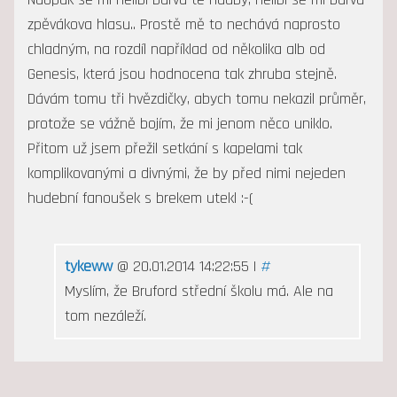
zpěvákova hlasu.. Prostě mě to nechává naprosto
chladným, na rozdíl například od několika alb od
Genesis, která jsou hodnocena tak zhruba stejně.
Dávám tomu tři hvězdičky, abych tomu nekazil průměr,
protože se vážně bojím, že mi jenom něco uniklo.
Přitom už jsem přežil setkání s kapelami tak
komplikovanými a divnými, že by před nimi nejeden
hudební fanoušek s brekem utekl :-(
tykeww
@ 20.01.2014 14:22:55 |
#
Myslím, že Bruford střední školu má. Ale na
tom nezáleží.