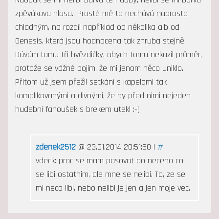
zpěvákova hlasu.. Prostě mě to nechává naprosto
chladným, na rozdíl například od několika alb od
Genesis, která jsou hodnocena tak zhruba stejně.
Dávám tomu tři hvězdičky, abych tomu nekazil průměr,
protože se vážně bojím, že mi jenom něco uniklo.
Přitom už jsem přežil setkání s kapelami tak
komplikovanými a divnými, že by před nimi nejeden
hudební fanoušek s brekem utekl :-(
zdenek2512
@ 23.01.2014 20:51:50 |
#
vdeck: proc se mam pasovat do neceho co
se libi ostatnim, ale mne se nelibi. To, ze se
mi neco libi, nebo nelibi je jen a jen moje vec.