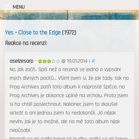
MENU
Yes
-
Close to the Edge
(1972)
Reakce na recenzi:
aselzesarp
-
@ 19.01.2014 |
#
No, jak začít.. Spíš než o recenzi se jedná o vypsání
mých divných pocitů... Všiml jsem si, že jak tady, tak na
Prog Archives patří toto album k naprosté špičce, na
Prog Archives je dokonce úplně na vrcholu. Proto jsem
si ho chtěl poslechnout. Nakonec jsem to zkoušel
víckrát a ani jednou jsem to nedokončil. Já nějak
nevím, jak je to možné, ale na mě toto album nijak
nepůsobí.
Naopak se mi nelíbí barva té hudby, nelíbí se mi barva