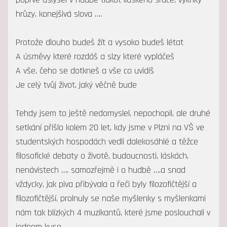
hrůzy, konejšivá slova ….
Protože dlouho budeš žít a vysoko budeš létat
A úsměvy které rozdáš a slzy které vypláčeš
A vše, čeho se dotkneš a vše co uvidíš
Je celý tvůj život, jaký věčně bude
Tehdy jsem to ještě nedomyslel, nepochopil, ale druhé
setkání přišlo kolem 20 let, kdy jsme v Plzni na VŠ ve
studentských hospodách vedli dalekosáhlé a těžce
filosofické debaty o životě, budoucnosti, láskách,
nenávistech …. samozřejmě i o hudbě ….a snad
vždycky, jak piva přibývala a řeči byly filozofičtější a
filozofičtější, prolnuly se naše myšlenky s myšlenkami
nám tak blízkých 4 muzikantů, které jsme poslouchali v
jednom kuse …