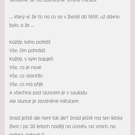
… který ví, že to na co se v životě dá těšit, už dávno
bylo, a že …
Každý, koho potkáš
Vše, čím pohrdáš
Každý, s kým bojuješ
Vše, co je nové
Vše, co skončilo
Vše, co má přijít
A všechno pod sluncem je v souladu
Ale slunce je zastíněné měsícem
Snad ještě ale není tak zle? Snad ještě má ten lidský
život i po 30 letech naději na úsměv, na smích, na
radost, pohodu?