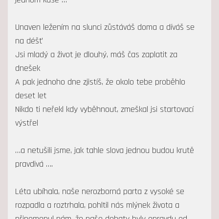
Unaven ležením na slunci zůstáváš doma a díváš se
na déšť
Jsi mladý a život je dlouhý, máš čas zaplatit za
dnešek
A pak jednoho dne zjistíš, že okolo tebe proběhlo
deset let
Nikdo ti neřekl kdy vyběhnout, zmeškal jsi startovací
výstřel
…a netušili jsme, jak tahle slova jednou budou krutě
pravdivá ….
Léta ubíhala, naše nerozborná parta z vysoké se
rozpadla a roztrhala, pohltil nás mlýnek života a
připomenul nám, že naše debaty byly opravdu od