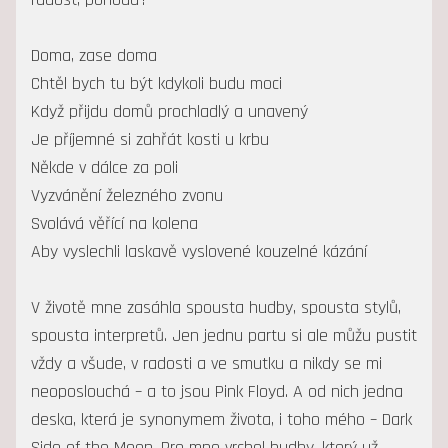
Doma, zase doma
Chtěl bych tu být kdykoli budu moci
Když přijdu domů prochladlý a unavený
Je příjemné si zahřát kosti u krbu
Někde v dálce za poli
Vyzvánění železného zvonu
Svolává věřící na kolena
Aby vyslechli laskavě vyslovené kouzelné kázání
V životě mne zasáhla spousta hudby, spousta stylů,
spousta interpretů. Jen jednu partu si ale můžu pustit
vždy a všude, v radosti a ve smutku a nikdy se mi
neoposlouchá – a to jsou Pink Floyd. A od nich jedna
deska, která je synonymem života, i toho mého – Dark
Side of the Moon. Pro mne vrchol hudby, který už