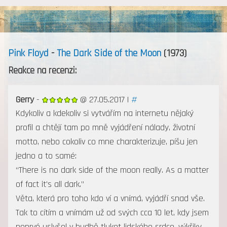
MENU
Pink Floyd
-
The Dark Side of the Moon
(1973)
Reakce na recenzi:
Gerry
-
@ 27.05.2017 |
#
Kdykoliv a kdekoliv si vytvářím na internetu nějaký
profil a chtějí tam po mně vyjádření nálady, životní
motto, nebo cokoliv co mne charakterizuje, píšu jen
jedno a to samé:
“There is no dark side of the moon really. As a matter
of fact it's all dark.”
Věta, která pro toho kdo ví a vnímá, vyjádří snad vše.
Tak to cítím a vnímám už od svých cca 10 let, kdy jsem
poprvé uslyšel v hudbě tlukot lidského srdce, výkřiky