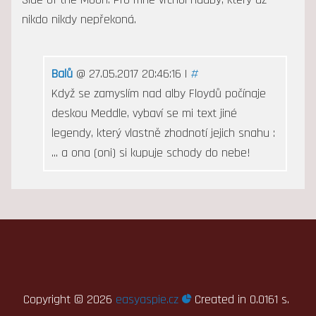
nikdo nikdy nepřekoná.
Balů
@ 27.05.2017 20:46:16 |
#
Když se zamyslím nad alby Floydů počínaje
deskou Meddle, vybaví se mi text jiné
legendy, který vlastně zhodnotí jejich snahu :
... a ona (oni) si kupuje schody do nebe!
Copyright ©
2026
easyaspie.cz
Created in 0.0161 s.