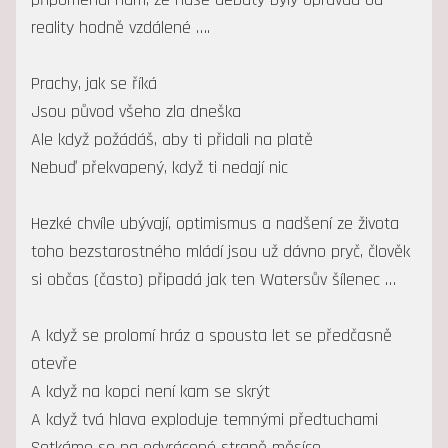
reality hodně vzdálené ….
Prachy, jak se říká
Jsou původ všeho zla dneška
Ale když požádáš, aby ti přidali na platě
Nebuď překvapený, když ti nedají nic
Hezké chvíle ubývají, optimismus a nadšení ze života
toho bezstarostného mládí jsou už dávno pryč, člověk
si občas (často) připadá jak ten Watersův šílenec …
A když se prolomí hráz a spousta let se předčasně
otevře
A když na kopci není kam se skrýt
A když tvá hlava exploduje temnými předtuchami
Setkáme se na odvrácené straně měsíce