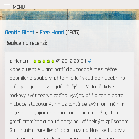
MENU
Gentle Giant
-
Free Hand
(1975)
Reakce na recenzi:
pinkman
-
@ 23.12.2018 |
#
Kapela Gentle Giant patří dlouhodobě mezi těžce
opomíjené soubory, přitom je její vklad do hudebního
průmyslu jedním z nejdůležitějších. V době, kdy se
rockový svět teprve začínal vyvíjet, přišla tahle parta
hluboce studovaných muzikantů se svým originálním
pojetím spojujícím mnoho hudebních množin, které s
grácií promíchala do té doby neuvěřitelným způsobem.
Smícháním ingrediencí rocku, jazzu a klasické hudby z
dob renesance vznikl konglomerát, který jen málo