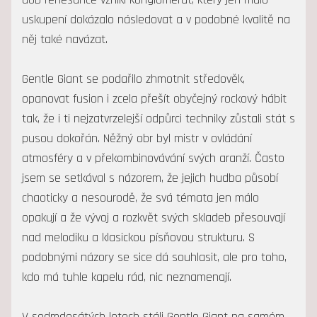
uskupení dokázalo následovat a v podobné kvalitě na
něj také navázat.
Gentle Giant se podařilo zhmotnit středověk,
opanovat fusion i zcela přešít obyčejný rockový hábit
tak, že i ti nejzatvrzelejší odpůrci techniky zůstali stát s
pusou dokořán. Něžný obr byl mistr v ovládání
atmosféry a v překombinovávání svých aranží. Často
jsem se setkával s názorem, že jejich hudba působí
chaoticky a nesourodě, že svá témata jen málo
opakují a že vývoj a rozkvět svých skladeb přesouvají
nad melodiku a klasickou písňovou strukturu. S
podobnými názory se sice dá souhlasit, ale pro toho,
kdo má tuhle kapelu rád, nic neznamenají.
V sedmdesátých letech stáli Gentle Giant na samém