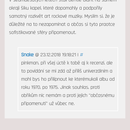
okraji šiku kapel, které dopomohly a podpořily
samotný rozkvět art rockové muziky. Myslím si, že je
důležité na to nezapomínat a občas si tyto praotce
sofistikované sféry připomenout.
Snake
@ 23.12.2018 19:18:21 |
#
pinkman, při všej úctě k tobě aj k recenzi, ale
to povídání se mi zdá až příliš univerzálním a
mohl bys ho přilípnout ke kterémukoli albu od
roku 1970, po 1975. Jinak souhlas, proti
obříkům nic nemám a proti jejich "občasnému
připomenutí" už vůbec ne.