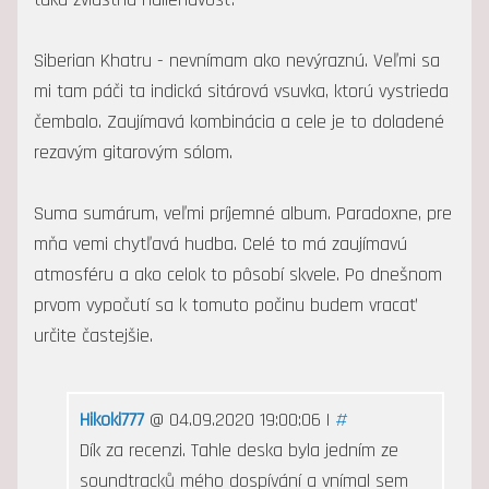
Siberian Khatru - nevnímam ako nevýraznú. Veľmi sa
mi tam páči ta indická sitárová vsuvka, ktorú vystrieda
čembalo. Zaujímavá kombinácia a cele je to doladené
rezavým gitarovým sólom.
Suma sumárum, veľmi príjemné album. Paradoxne, pre
mňa vemi chytľavá hudba. Celé to má zaujímavú
atmosféru a ako celok to pôsobí skvele. Po dnešnom
prvom vypočutí sa k tomuto počinu budem vracať
určite častejšie.
Hikoki777
@ 04.09.2020 19:00:06 |
#
Dík za recenzi. Tahle deska byla jedním ze
soundtracků mého dospívání a vnímal sem