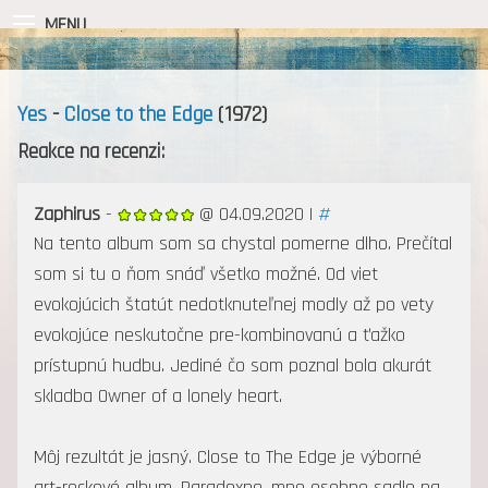
MENU
Yes
-
Close to the Edge
(1972)
Reakce na recenzi:
Zaphirus
-
@ 04.09.2020 |
#
Na tento album som sa chystal pomerne dlho. Prečítal
som si tu o ňom snáď všetko možné. Od viet
evokojúcich štatút nedotknuteľnej modly až po vety
evokojúce neskutočne pre-kombinovanú a ťažko
prístupnú hudbu. Jediné čo som poznal bola akurát
skladba Owner of a lonely heart.
Môj rezultát je jasný. Close to The Edge je výborné
art-rockové album. Paradoxne, mne osobne sadlo na