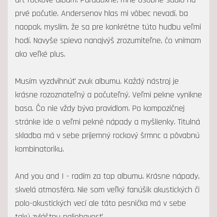
prvé počutie. Andersenov hlas mi vôbec nevadí, ba
naopak, myslím, že sa pre konkrétne túto hudbu veľmi
hodí. Navyše spieva nanajvýš zrozumiteľne, čo vnímam
ako veľké plus.
Musím vyzdvihnúť zvuk albumu. Každý nástroj je
krásne rozoznateľný a počuteľný. Veľmi pekne vynikne
basa. Čo nie vždy býva pravidlom. Po kompozičnej
stránke ide o veľmi pekné nápady a myšlienky. Titulná
skladba má v sebe príjemný rockový šrmnc a pôvabnú
kombinatoriku.
And you and I - radím za top albumu. Krásne nápady,
skvelá atmosféra. Nie som veľký fanúšik akustických či
polo-akustických vecí ale táto pesnička má v sebe
takú zvláštnu naliehavosť.