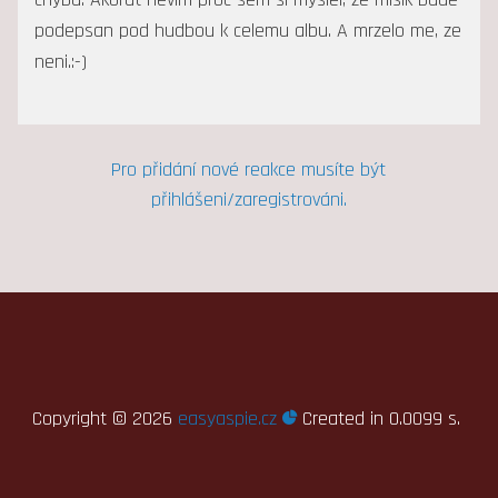
podepsan pod hudbou k celemu albu. A mrzelo me, ze
neni.:-)
Pro přidání nové reakce musíte být
přihlášeni/zaregistrováni.
Copyright ©
2026
easyaspie.cz
Created in 0.0099 s.