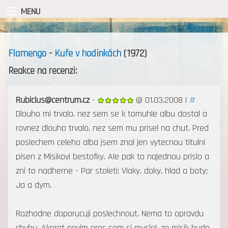
MENU
Flamengo
-
Kuře v hodinkách
(1972)
Reakce na recenzi:
Rubicius@centrum.cz
-
@ 01.03.2008 |
#
Dlouho mi trvalo, nez sem se k tomuhle albu dostal a
rovnez dlouho trvalo, nez sem mu prisel na chut. Pred
poslechem celeho alba jsem znal jen vytecnou titulni
pisen z Misikovi bestofky. Ale pak to najednou prislo a
zni to nadherne - Par stoleti; Vlaky, doky, hlad a boty;
Ja a dym.
Rozhodne doporucuji poslechnout. Nema to opravdu
chybu. Akorat nevim proc sem si myslel, ze misik bude