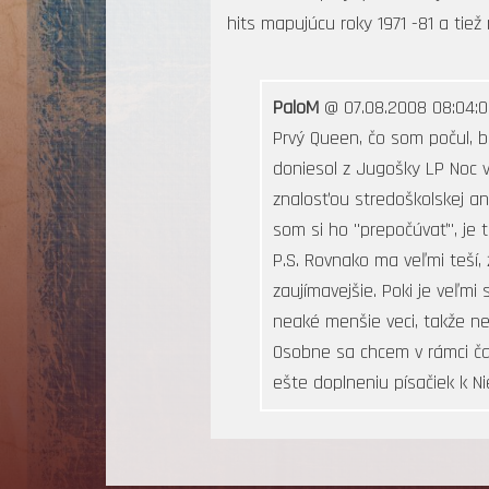
hits mapujúcu roky 1971 -81 a tie
PaloM
@ 07.08.2008 08:04:0
Prvý Queen, čo som počul, bo
doniesol z Jugošky LP Noc v
znalosťou stredoškolskej an
som si ho "prepočúvať", je 
P.S. Rovnako ma veľmi teší, 
zaujímavejšie. Poki je veľ
neaké menšie veci, takže ne
Osobne sa chcem v rámci č
ešte doplneniu písačiek k N