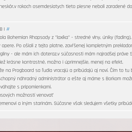
ž neskôr,v rokoch osemdesiatych tieto piesne neboli zaradené do 
8 |
#
la Bohemian Rhapsody z "laxíka" - stredné vlny, úniky (fading), 
 opere. Po ošiali z tejto platne, zavŕšenej kompletným preklad
gliny - ale mám ich doteraz,v súčasnosti mám najradšej práve S
tiež krásne kontrastné, možno i úprimnejšie, menej na efekt.
že na Progboard sa ľudia vracajú a pribúdajú aj noví. Čím to tu
mi schopný náhradný administrátor a ešte aj máme s Borkom mo
váhajte s pripomienkami.
asových možností venovať
iemenovi a iným starinám. Súčasne však sledujem všetky pribúd