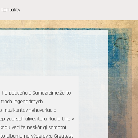
kontakty
m ho podceňujú.Samozrejme,že to
 troch legendárnych
to muzikantov,nehovoriac o
 yourself alive,ktorú Rádio One v
škodu veci,že neskôr aj samotní
ohto albumu na výberovku Greatest