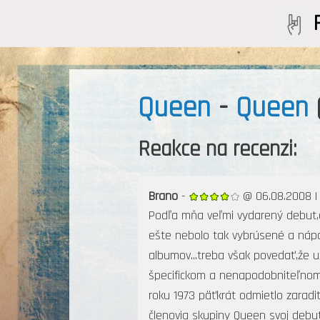
Queen
-
Queen
Reakce na recenzi:
Brano
-
@ 06.08.2008 
Podľa mňa veľmi vydarený debut,
ešte nebolo tak vybrúsené a nápa
albumov...treba však povedať,že u
špecifickom a nenapodobniteľnom 
roku 1973 päťkrát odmietlo zaradiť
členovia skupiny Queen svoj debu