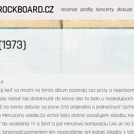
ROCKBOARD.CZ
recenze
profily
koncerty
diskuze
(1973)
|
#
aj keď sa mnohí na tento album pozerajú cez prsty a neprávo
dy neboli tak dotiahnuté do konca ako to bolo u nasledujúcich
ž na tomto debute sa jasne črtá originalita a jedinečnosť tých
Mercuryho vokále.Za vrchol tejto platne považujem skladbu Keep
 do vysielania !!! a šesť a pol minútovú kompozíciu Liar.Je na 
t ignorovali,spomeniem len nezaradenie ani jednej skladby z t