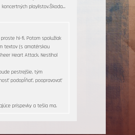
koncertných playlistov.Škoda...
proste hi-fi. Potom spolužiak
om textov (s amatérskou
heer Heart Attack. Nestihol
 bude pestrejšie, tým
žnosť podopĺňať, poopravovať
ajúce príspevky a tešia ma.