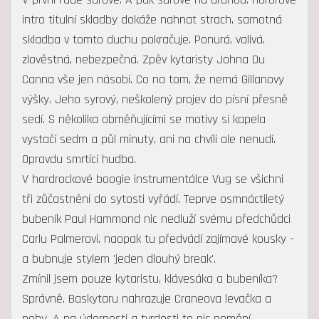
intro titulní skladby dokáže nahnat strach, samotná
skladba v tomto duchu pokračuje. Ponurá, valivá,
zlověstná, nebezpečná. Zpěv kytaristy Johna Du
Canna vše jen násobí. Co na tom, že nemá Gillanovy
výšky. Jeho syrový, neškolený projev do písní přesně
sedí. S několika obměňujícími se motivy si kapela
vystačí sedm a půl minuty, ani na chvíli ale nenudí.
Opravdu smrtící hudba.
V hardrockové boogie instrumentálce Vug se všichni
tři zůčastnění do sytosti vyřádí. Teprve osmnáctiletý
bubeník Paul Hammond nic nedluží svému předchůdci
Carlu Palmerovi, naopak tu předvádí zajímavé kousky -
a bubnuje stylem 'jeden dlouhý break'.
Zmínil jsem pouze kytaristu, klávesáka a bubeníka?
Správně. Baskytaru nahrazuje Craneova levačka a
nohy. A na údernosti a tvrdosti to nic nemění.