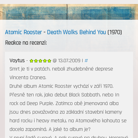
MENU
Atomic Rooster
-
Death Walks Behind You
(1970)
Reakce na recenzi:
Voytus
-
@ 13.07.2009 |
#
Smrt je ti v patách, neboli zhudebněné deprese
Vincenta Cranea.
Druhé album Atomic Rooster vychází v září 1970.
Přesně ten rok, jako debut Black Sabbath, nebo In
rock od Deep Purple. Zatímco obě jmenovaná alba
jsou dnes považována za základní stavební kameny
hard rocku i heavy metalu, na Atomového kohouta se
docela zapomíná. A jaké to album je?
V první řadě surové. A pak surové na druhou. Hororové