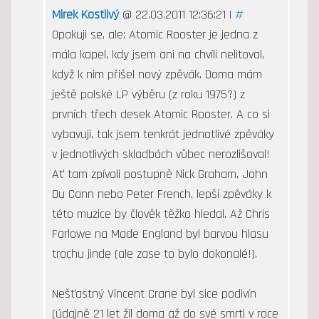
Mirek Kostlivý
@ 22.03.2011 12:36:21 |
#
Opakuji se, ale: Atomic Rooster je jedna z
mála kapel, kdy jsem ani na chvíli nelitoval,
když k nim přišel nový zpěvák. Doma mám
ještě polské LP výběru (z roku 1975?) z
prvních třech desek Atomic Rooster. A co si
vybavuji, tak jsem tenkrát jednotlivé zpěváky
v jednotlivých skladbách vůbec nerozlišoval!
Ať tam zpívali postupně Nick Graham, John
Du Cann nebo Peter French, lepší zpěváky k
této muzice by člověk těžko hledal. Až Chris
Farlowe na Made England byl barvou hlasu
trochu jinde (ale zase to bylo dokonalé!).
Nešťastný Vincent Crane byl sice podivín
(údajně 21 let žil doma až do své smrti v roce