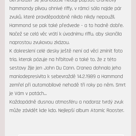
hammondy plivou ohnivé riffy, v rámci sóla najde pár
zvuků, které pravděpodobně nikdo nikdy nepoužil,
Hammond se pak také předvede - a to hodně dobře.
Načež se celá věc vrátí k úvodnímu riffu, aby skončila
naprostou zvukovou zkázou.
K dokreslení celé desky ještě není od věci zmínit foto
tria, kterak pózuje na hřbitově a také to, že z této
sestavy žije jen John Du Cann. Cranea dohnala jeho
maniodepresivita k sebevraždě 14.2.1989 a Hammond
zemřel při automobilové nehodě tři roky po něm. Smrt
je Vám v patách...
Každopádně dusnou atmosféru a nadoraz tvrdý zvuk
může závidět kde kdo. Nejlepší album Atomic Rooster.