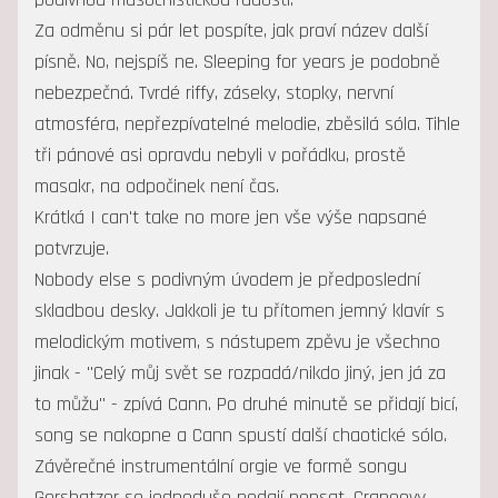
Za odměnu si pár let pospíte, jak praví název další
písně. No, nejspíš ne. Sleeping for years je podobně
nebezpečná. Tvrdé riffy, záseky, stopky, nervní
atmosféra, nepřezpívatelné melodie, zběsilá sóla. Tihle
tři pánové asi opravdu nebyli v pořádku, prostě
masakr, na odpočinek není čas.
Krátká I can't take no more jen vše výše napsané
potvrzuje.
Nobody else s podivným úvodem je předposlední
skladbou desky. Jakkoli je tu přítomen jemný klavír s
melodickým motivem, s nástupem zpěvu je všechno
jinak - "Celý můj svět se rozpadá/nikdo jiný, jen já za
to můžu" - zpívá Cann. Po druhé minutě se přidají bicí,
song se nakopne a Cann spustí další chaotické sólo.
Závěrečné instrumentální orgie ve formě songu
Gershatzer se jednoduše nedají popsat. Craneovy