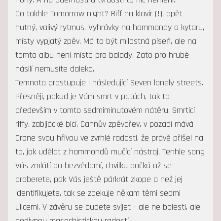
Co takhle Tomorrow night? Riff na klavír (!), opět
hutný, valivý rytmus. Vyhrávky na hammondy a kytaru,
místy vypjatý zpěv. Má to být milostná píseň, ale na
tomto albu není místo pro balady. Zato pro hrubé
násilí nemusíte daleko.
Temnota prostupuje i následující Seven lonely streets.
Přesněji, pokud je Vám smrt v patách, tak to
především v tomto sedmiminutovém nátěru. Smrtící
riffy, zabijácké bicí, Cannův zpěvořev, v pozadí mává
Crane svou hřívou ve zvrhlé radosti, že právě přišel na
to, jak udělat z hammondů mučící nástroj. Tenhle song
Vás zmlátí do bezvědomí, chvilku počká až se
proberete, pak Vás ještě párkrát zkope a než jej
identifikujete, tak se zdekuje někam těmi sedmi
ulicemi. V závěru se budete svíjet - ale ne bolestí, ale
podivnou masochistickou radostí.