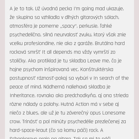
A je to tak. Už úvodná pecka I’m going mad ukazuje,
že skupina sa vzhliadla v dlhých gitarových sólach,
atmosféra je pomerne „spacy“, perkusie, ľahké
psychedelično, silná neurvalosť zvuku, ktorý však znie
vcelku profesionálne, nie ako z garáže. Brutálna hard
rocková smršť It all depends ma vždy vymrští zo
stoličky. Ako protiklad je tu skladba Leave me, čo je
hojne psychom inšpirovaná vec. Konštruktérska
postupnosť ráznosť-pokoj sa vybúri v In search of the
peace of mind. Nádherná naliehavá skladba je
Inheritance, rovnako ako predchodkyňa, aj ona strieda
rôzne nálady a polohy. Hutná Action má v sebe aj
niečo z blues, ale už je tu záverečný opus Lonesome
crow. Trinásť a pol minúty psychedélie prezlečenej za
hard-space-kraut (čo sa komu páči) rock. A
Schenkerove orgie na gitare. Tak sa mi to páči.