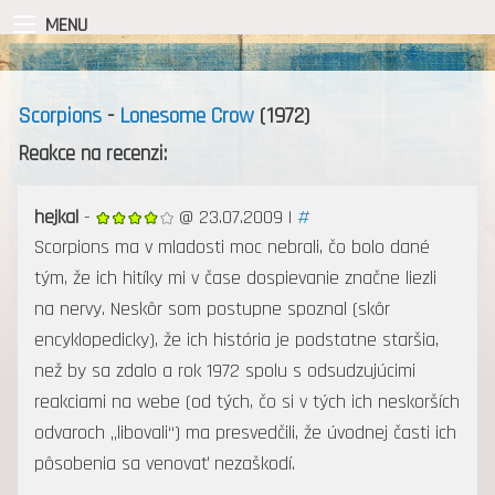
MENU
Scorpions
-
Lonesome Crow
(1972)
Reakce na recenzi:
hejkal
-
@ 23.07.2009 |
#
Scorpions ma v mladosti moc nebrali, čo bolo dané
tým, že ich hitíky mi v čase dospievanie značne liezli
na nervy. Neskôr som postupne spoznal (skôr
encyklopedicky), že ich história je podstatne staršia,
než by sa zdalo a rok 1972 spolu s odsudzujúcimi
reakciami na webe (od tých, čo si v tých ich neskorších
odvaroch „libovali“) ma presvedčili, že úvodnej časti ich
pôsobenia sa venovať nezaškodí.