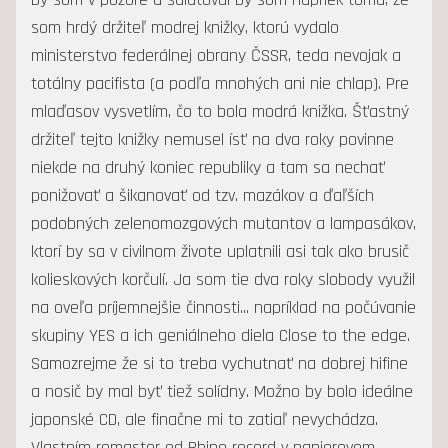
som hrdý držiteľ modrej knižky, ktorú vydalo
ministerstvo federálnej obrany ČSSR, teda nevojak a
totálny pacifista (a podľa mnohých ani nie chlap). Pre
mlaďasov vysvetlím, čo to bola modrá knižka. Šťastný
držiteľ tejto knižky nemusel ísť na dva roky povinne
niekde na druhý koniec republiky a tam sa nechať
ponižovať a šikanovať od tzv. mazákov a ďaľších
podobných zelenomozgových mutantov a lampasákov,
ktorí by sa v civilnom živote uplatnili asi tak ako brusič
kolieskových korčulí. Ja som tie dva roky slobody využil
na oveľa príjemnejšie činnosti... napríklad na počúvanie
skupiny YES a ich geniálneho diela Close to the edge.
Samozrejme že si to treba vychutnať na dobrej hifine
a nosič by mal byť tiež solídny. Možno by bolo ideálne
japonské CD, ale finačne mi to zatiaľ nevychádza.
Vlastním remaster od Rhino record v papierovom