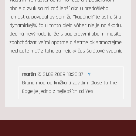
obale a zvuk sa mi zdá lepší ako u predošlého
remastru, povedal by som že "kapánek" je ostrejší a
dynamickejší, čo u tohto diela vôbec nie je na škodu.
Jediná nevýhoda je, že s papierovými obalmi musíte
zaobchádzať veľmi opatrne a šetrne ak samozrejme
nechcete mať z toho za nejaký čas šalátové vydanie.
martin
@ 31.08.2009 18:25:37 |
#
Brano modrou knížku ti závidím ,Close to the
Edge je jedno z nejlepších cd Yes .