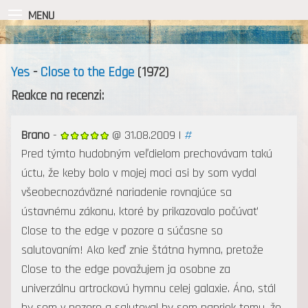
MENU
Yes
-
Close to the Edge
(1972)
Reakce na recenzi:
Brano
-
@ 31.08.2009 |
#
Pred týmto hudobným veľdielom prechovávam takú
úctu, že keby bolo v mojej moci asi by som vydal
všeobecnozáväzné nariadenie rovnajúce sa
ústavnému zákonu, ktoré by prikazovalo počúvať
Close to the edge v pozore a súčasne so
salutovaním! Ako keď znie štátna hymna, pretože
Close to the edge považujem ja osobne za
univerzálnu artrockovú hymnu celej galaxie. Áno, stál
by som v pozore a salutoval by som napriek tomu, že