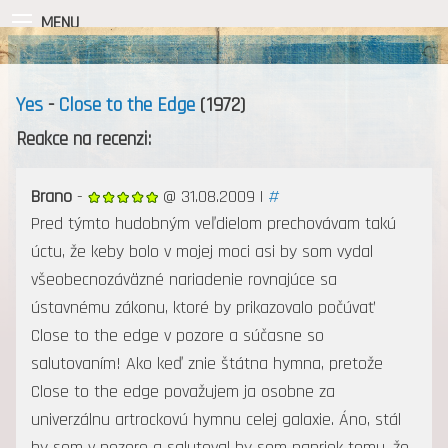
MENU
Yes
-
Close to the Edge
(1972)
Reakce na recenzi:
Brano
-
@ 31.08.2009 |
#
Pred týmto hudobným veľdielom prechovávam takú
úctu, že keby bolo v mojej moci asi by som vydal
všeobecnozáväzné nariadenie rovnajúce sa
ústavnému zákonu, ktoré by prikazovalo počúvať
Close to the edge v pozore a súčasne so
salutovaním! Ako keď znie štátna hymna, pretože
Close to the edge považujem ja osobne za
univerzálnu artrockovú hymnu celej galaxie. Áno, stál
by som v pozore a salutoval by som napriek tomu, že