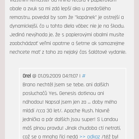
obale a zvuk sa mi zdá lepší ako u predošlého
remastru, povedal by som že "kapánek" je ostrejší a
dynamickejší, čo u tohto diela vôbec nie je na škodu.
Jediná nevýhoda je, že s papierovými obalmi musíte
zaobchádzať veľmi opatrne a šetrne ak samozrejme
nechcete mať z toho za nejaký čas šalátové vydanie.
Orel
@ 01.09.2009 04:11:07 |
#
Brano nechtěl jsem se tebe, ani dalších
posluchačů Yes, Genesis dotknou ani
náhodou! Napsal jsem jen za ... doby mého
mládí /cca 30 let/. Apache Rush, hlavně
jednička a pár dalších jsou super! S Landou
máš plnou pravdu! Jinak chudoba ctí netratí,
což se o mnoha říci nedá
>> odkaz
/též byl