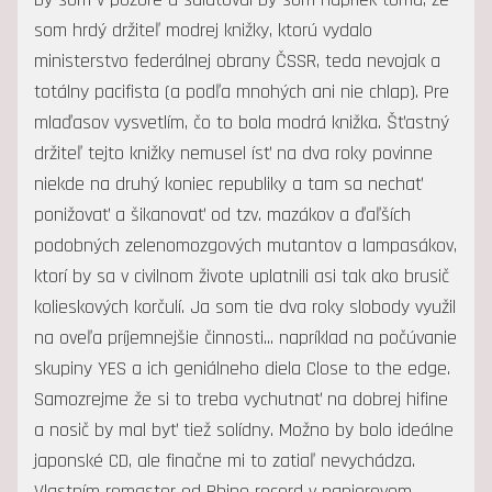
som hrdý držiteľ modrej knižky, ktorú vydalo
ministerstvo federálnej obrany ČSSR, teda nevojak a
totálny pacifista (a podľa mnohých ani nie chlap). Pre
mlaďasov vysvetlím, čo to bola modrá knižka. Šťastný
držiteľ tejto knižky nemusel ísť na dva roky povinne
niekde na druhý koniec republiky a tam sa nechať
ponižovať a šikanovať od tzv. mazákov a ďaľších
podobných zelenomozgových mutantov a lampasákov,
ktorí by sa v civilnom živote uplatnili asi tak ako brusič
kolieskových korčulí. Ja som tie dva roky slobody využil
na oveľa príjemnejšie činnosti... napríklad na počúvanie
skupiny YES a ich geniálneho diela Close to the edge.
Samozrejme že si to treba vychutnať na dobrej hifine
a nosič by mal byť tiež solídny. Možno by bolo ideálne
japonské CD, ale finačne mi to zatiaľ nevychádza.
Vlastním remaster od Rhino record v papierovom