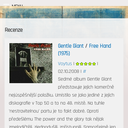
MENU
Recenze
Gentle Giant
/
Free Hand
(1975)
Voytus
|
|
02.10.2008 |
#
Sedmé album Gentle Giant
představuje jejich komerčně
nejúspěšnější položku. Umístilo se jako jediné z jejich
diskografie v Top 50 a to na 48. místě. Na tuhle
'nestravitelnou' partu je to fakt dobré. Oproti
předešlému The power and the glory tak nějak
zmelodičtěli, zjednodušili, zpřístupnili. Samozřejmě jen