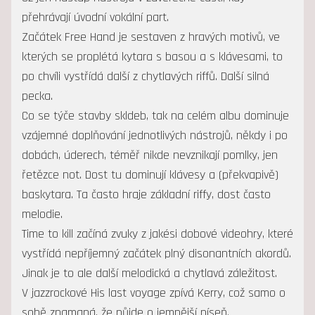
přehrávají úvodní vokální part.
Začátek Free Hand je sestaven z hravých motivů, ve
kterých se proplétá kytara s basou a s klávesami, to
po chvíli vystřídá další z chytlavých riffů. Další silná
pecka.
Co se týče stavby skldeb, tak na celém albu dominuje
vzájemné doplňování jednotlivých nástrojů, někdy i po
dobách, úderech, téměř nikde nevznikají pomlky, jen
řetězce not. Dost tu dominují klávesy a (překvapivě)
baskytara. Ta často hraje základní riffy, dost často
melodie.
Time to kill začíná zvuky z jakési dobové videohry, které
vystřídá nepříjemný začátek plný disonantních akordů.
Jinak je to ale další melodická a chytlavá záležitost.
V jazzrockové His last voyage zpívá Kerry, což samo o
sobě znamaná, že půjde o jemnější píseň.