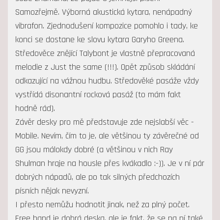
Samozřejmě. Výborná akustická kytara, nenápadný
vibrafon. Zjednodušení kompozice pomohlo i tady, ke
konci se dostane ke slovu kytara Garyho Greena.
Středověce znějící Talybont je vlastně přepracovaná
melodie z Just the same (!!!). Opět způsob skládání
odkazující na vážnou hudbu. Středověké pasáže vždy
vystřídá disonantní rocková pasáž (to mám fakt
hodně rád).
Závěr desky pro mě představuje zde nejslabší věc -
Mobile. Nevím, čím to je, ale většinou ty závěrečné od
GG jsou málokdy dobré (a většinou v nich Ray
Shulman hraje na housle přes kvákadlo :-)). Je v ní pár
dobrých nápadů, ale po tak silných předchozích
písních nějak nevyzní.
I přesto nemůžu hodnotit jinak, než za plný počet.
Free hand je dobrá deska, ale je fakt, že se na ní také