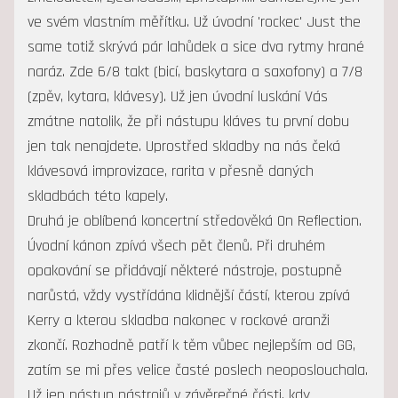
ve svém vlastním měřítku. Už úvodní 'rockec' Just the
same totiž skrývá pár lahůdek a sice dva rytmy hrané
naráz. Zde 6/8 takt (bicí, baskytara a saxofony) a 7/8
(zpěv, kytara, klávesy). Už jen úvodní luskání Vás
zmátne natolik, že při nástupu kláves tu první dobu
jen tak nenajdete. Uprostřed skladby na nás čeká
klávesová improvizace, rarita v přesně daných
skladbách této kapely.
Druhá je oblíbená koncertní středověká On Reflection.
Úvodní kánon zpívá všech pět členů. Při druhém
opakování se přidávají některé nástroje, postupně
narůstá, vždy vystřídána klidnější částí, kterou zpívá
Kerry a kterou skladba nakonec v rockové aranži
zkončí. Rozhodně patří k těm vůbec nejlepším od GG,
zatím se mi přes velice časté poslech neoposlouchala.
Už jen nástup nástrojů v závěrečné části, kdy