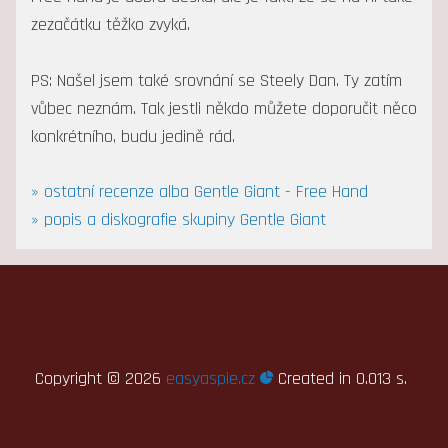
zezačátku těžko zvyká.
PS: Našel jsem také srovnání se Steely Dan. Ty zatím
vůbec neznám. Tak jestli někdo můžete doporučit něco
konkrétního, budu jedině rád.
» ostatní recenze alba Gentle Giant - Free Hand
» popis a diskografie skupiny Gentle Giant
Copyright ©
2026
easyaspie.cz
Created in 0.013 s.