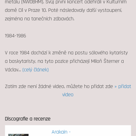
metalu (NWOBHM). Svůj první koncert odehráli v Kulturním
domě Cíl v Praze 10. Poté následovaly další vystoupení,
zejména na tanečních zábavách.
1984-1986
V roce 1984 dochází k změně na postu sólového kytaristy
a baskytaristy, na tyto pozice přicházejí Miloň Šterner a
Václav
...
(celý článek)
Zatím zde není žádné video, můžete ho přidat zde
» přidat
video
Discografie a recenze
Arakain -