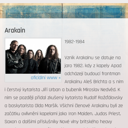
MENU
Arakain
1982-1984
Vznik Arakainu se datuje na
jaro 1982, kdy z kapely Apad
odcházejí budoucí frontman
oficiální www «
Arakainu Aleš Brichta a s ním
i čerstvý kytarista Jiří Urban a bubeník Miroslav Nedvěd. K
nim se později přidal zkušený kytarista Rudolf Rožďálovsky
a baskytarista Olda Maršík. Všichni členové Arakainu byli ze
začátku ovlivněni kapelami jako Iron Maiden, Judas Priest,
Saxon a dalšími příslušníky Nové vlny britského heavy