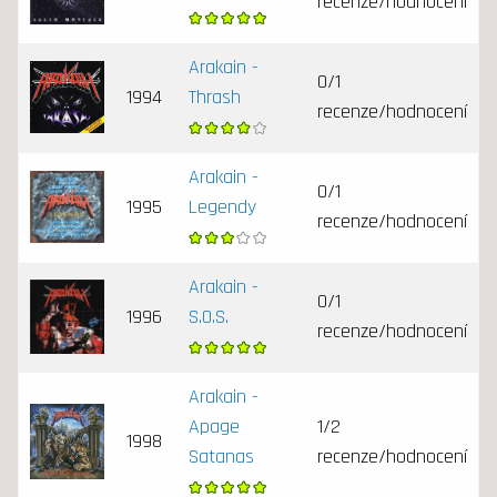
recenze/hodnocení
Arakain -
0/1
1994
Thrash
recenze/hodnocení
Arakain -
0/1
1995
Legendy
recenze/hodnocení
Arakain -
0/1
1996
S.O.S.
recenze/hodnocení
Arakain -
Apage
1/2
1998
Satanas
recenze/hodnocení