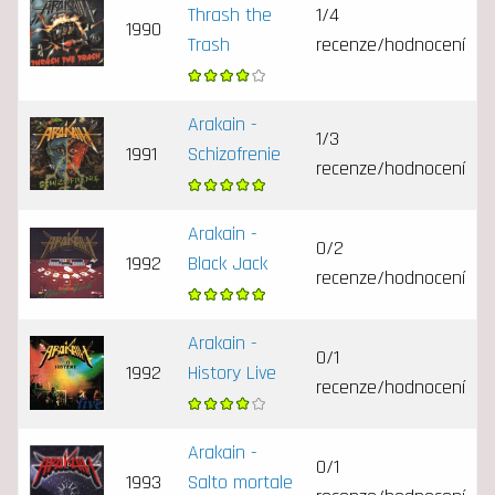
Thrash the
1/4
1990
Trash
recenze/hodnocení
Arakain -
1/3
1991
Schizofrenie
recenze/hodnocení
Arakain -
0/2
1992
Black Jack
recenze/hodnocení
Arakain -
0/1
1992
History Live
recenze/hodnocení
Arakain -
0/1
1993
Salto mortale