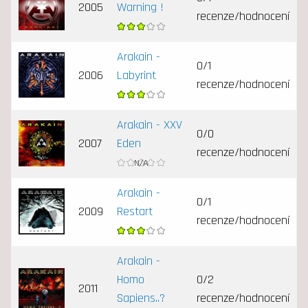
2005
Warning !
recenze/hodnocení
Arakain -
0/1
2006
Labyrint
recenze/hodnocení
Arakain - XXV
0/0
2007
Eden
recenze/hodnocení
Arakain -
0/1
2009
Restart
recenze/hodnocení
Arakain -
Homo
0/2
2011
Sapiens..?
recenze/hodnocení