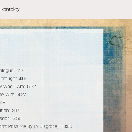
kontakty
ologue“ 1:12
Through“ 4:05
w Who I Am“ 5:22
the Wire“ 4:27
:48
tion“ 3:17
Isaac“ 3:56
on't Pass Me By (A Disgrace)“ 13:00