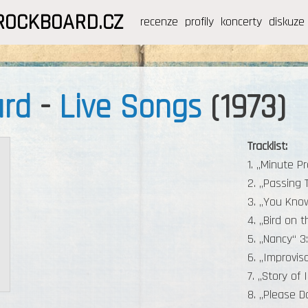
ROCKBOARD.CZ
recenze
profily
koncerty
diskuze
ard
-
Live Songs
(1973)
Tracklist:
1. „Minute Pr
2. „Passing 
3. „You Kno
4. „Bird on 
5. „Nancy“ 3
6. „Improvisa
7. „Story of 
8. „Please D