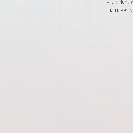
9. „Tonight W
10. „Queen V
a