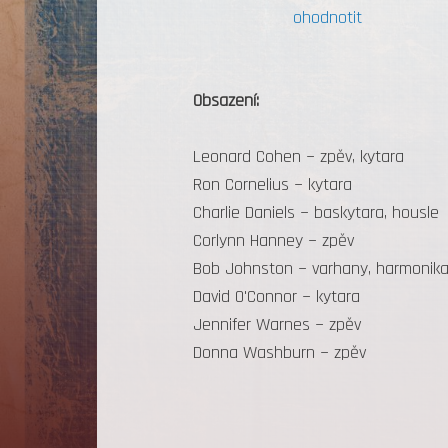
ohodnotit
Obsazení:
Leonard Cohen − zpěv, kytara
Ron Cornelius − kytara
Charlie Daniels − baskytara, housle
Corlynn Hanney − zpěv
Bob Johnston − varhany, harmonik
David O'Connor − kytara
Jennifer Warnes − zpěv
Donna Washburn − zpěv