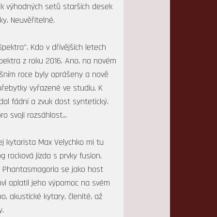
lik výhodných setů starších desek
y. Neuvěřitelné.
ektra". Kdo v dřívějších letech
pektra z roku 2016. Ano, na novém
tošním roce byly oprášeny a nově
řebytky vyřazené ve studiu. K
dal fádní a zvuk dost syntetický.
 svoji rozsáhlost...
j kytarista Max Velychko mi tu
 rocková jízda s prvky fusion.
ové Phantasmagoria se jako host
vi oplatil jeho výpomoc na svém
, akustické kytary, členité, až
y.