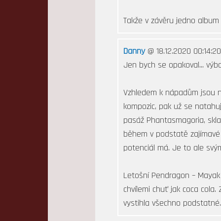
Takže v závěru jedno album 
Danny
@ 18.12.2020 00:14:20
Jen bych se opakoval... výbo
Vzhledem k nápadům jsou n
kompozic, pak už se natahuje
pasáž Phantasmagoria, sklad
během v podstatě zajímavé 
potenciál má. Je to ale sv
Letošní Pendragon – Mayak 
chvílemi chuť jak coca cola
vystihla všechno podstatné.