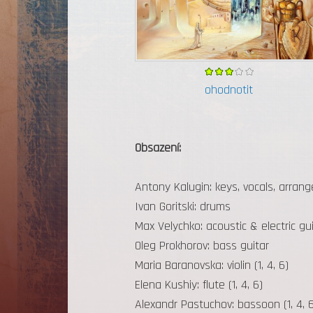
ohodnotit
Obsazení:
Antony Kalugin: keys, vocals, arran
Ivan Goritski: drums
Max Velychko: acoustic & electric gu
Oleg Prokhorov: bass guitar
Maria Baranovska: violin (1, 4, 6)
Elena Kushiy: flute (1, 4, 6)
Alexandr Pastuchov: bassoon (1, 4, 6