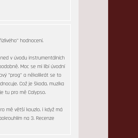
řízlivého" hodnocení.
ned v úvodu instrumentálních
 podobně. Moc se mi líbí úvodní
vý "prog" a několikrát se to
nocuje. Což je škoda, muzika
je tu pro mě Calypso.
o mě větší kouzlo, i když má
zaokrouhlím na 3. Recenze