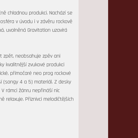
tečně chladnou produkci. Nachází se
sféra v úvodu i v závěru rockově
ná, uvolněná Gravitation uzavírá
t zpět, neobsahuje zpěv ani
ky kvalitnější zvukové produkci
ické, přímočaré neo prog rockové
ší (songy 4 a 5) materiál. Z desky
V rámci žánru nepřináší nic
relaxuje. Příznivci melodičtějších