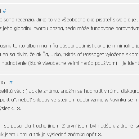
 |
#
apísaná recenzia. Jirko to vie všeobecne ako pisateľ skvele a j
ez jeho globálnu tvorbu pozná, teda môže fundovane porovnávať
sím, tento album na mňa pôsobí optimisticky a je minimálne je
n sa divím, že ak Ťa, Jirko, "Birds of Passage" vyložene sklam
 hodnotenie (ktoré všeobecne veľmi nerád používam) ... je identi
:15 |
#
peklitá věc :-) Jak je známo, snažím se hodnotit v rámci diskograf
ektra", neboť skladby ve stejném odobí vznikaly. Novinka se mi l
ýsledku 3.
" se posunula trochu jinam. Z první jsem byl nadšen, z druhé js
ík jsem ubral a tak je výsledná známka opět 3.