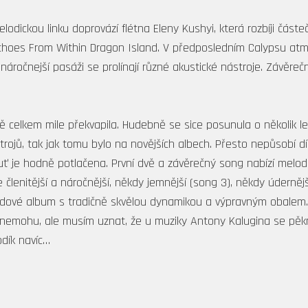
melodickou linku doprovází flétna Eleny Kushyi, která rozbíji čás
choes From Within Dragon Island. V předposledním Calypsu atmo
áročnejší pasáži se prolínají různé akustické nástroje. Závěreč
 celkem mile překvapila. Hudebně se sice posunula o několik le
strojů, tak jak tomu bylo na novějších albech. Přesto nepůsobí dí
ť je hodně potlačena. První dvě a závěrečný song nabízí melod
e členitější a náročnější, někdy jemnější (song 3), někdy úderněj
adové album s tradičně skvělou dynamikou a výpravným obalem. 
t nemohu, ale musím uznat, že u muziky Antony Kalugina se pěkně 
odík navíc…