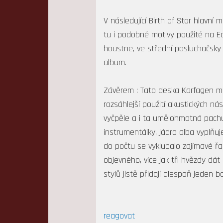
V následující Birth of Star hlavní 
tu i podobné motivy použité na E
houstne, ve střední posluchačsky n
album.
Závěrem : Tato deska Karfagen mě
rozsáhlejší použití akustických ná
vyčpěle a i ta umělohmotná pachu
instrumentálky, jádro alba vyplňuj
do počtu se vyklubalo zajímavé ř
objevného, více jak tři hvězdy dá
stylů jistě přidají alespoň jeden b
reagovat