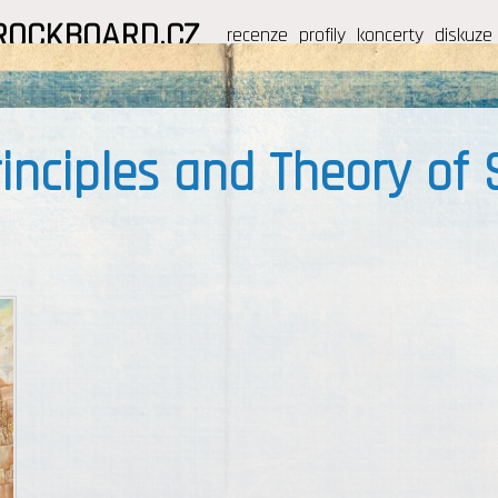
ROCKBOARD.CZ
recenze
profily
koncerty
diskuze
inciples and Theory of