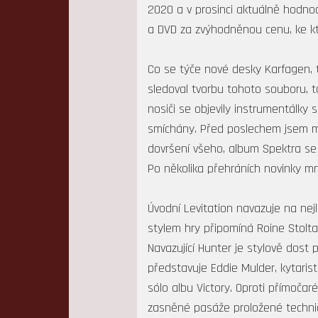
2020 a v prosinci aktuálně hodnoc
a DVD za zvýhodněnou cenu, ke kt
Co se týče nové desky Karfagen, t
sledoval tvorbu tohoto souboru, 
nosiči se objevily instrumentálky
smíchány. Před poslechem jsem mě
dovršení všeho, album Spektra se m
Po několika přehráních novinky mn
Úvodní Levitation navazuje na nej
stylem hry připomíná Roine Stolta
Navazující Hunter je stylově dost 
představuje Eddie Mulder, kytari
sólo albu Victory. Oproti přímočaré
zasněné pasáže proložené technic