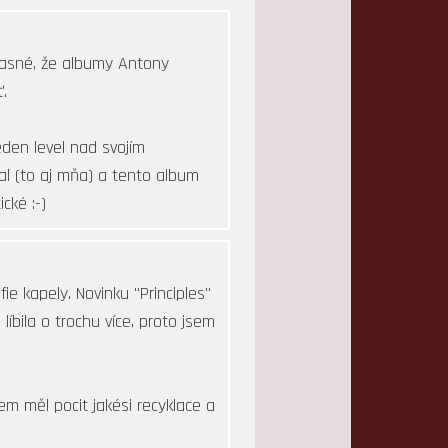
e jasné, že albumy Antony
.
den level nad svojím
al (to aj mňa) a tento album
cké :-)
ie kapely. Novinku "Principles"
íbila o trochu více, proto jsem
em měl pocit jakési recyklace a