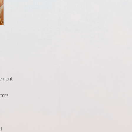
gement
itars
)