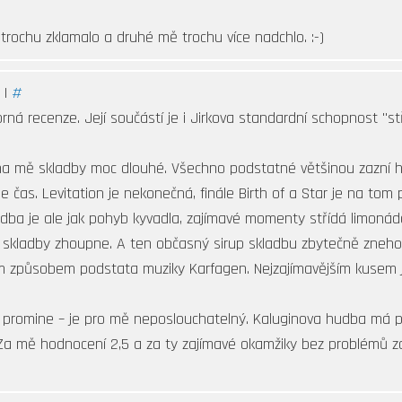
trochu zklamalo a druhé mě trochu více nadchlo. :-)
 |
#
rná recenze. Její součástí je i Jirkova standardní schopnost "st
a mě skladby moc dlouhé. Všechno podstatné většinou zazní h
 čas. Levitation je nekonečná, finále Birth of a Star je na tom
ba je ale jak pohyb kyvadla, zajímavé momenty střídá limonádo
skladby zhoupne. A ten občasný sirup skladbu zbytečně znehod
ým způsobem podstata muziky Karfagen. Nejzajímavějším kusem 
promine – je pro mě neposlouchatelný. Kaluginova hudba má pr
. Za mě hodnocení 2,5 a za ty zajímavé okamžiky bez problémů 