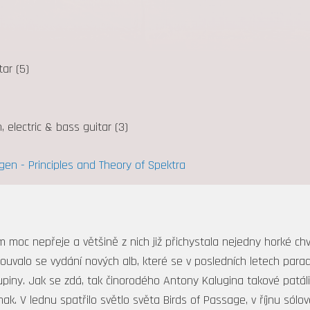
ar (5)
, electric & bass guitar (3)
gen - Principles and Theory of Spektra
moc nepřeje a většině z nich již přichystala nejedny horké chví
esouvalo se vydání nových alb, které se v posledních letech par
iny. Jak se zdá, tak činorodého Antony Kalugina takové patálie
jinak. V lednu spatřilo světlo světa Birds of Passage, v říjnu s