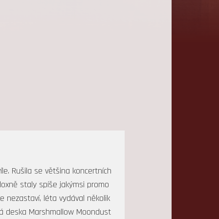
le. Rušila se většina koncertních
adoxně staly spíše jakýmsi promo
 nezastaví, léta vydával několik
ólová deska Marshmallow Moondust