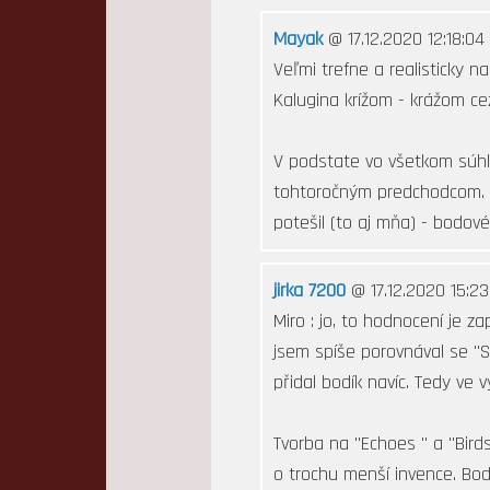
Mayak
@ 17.12.2020 12:18:04
Veľmi trefne a realisticky n
Kalugina krížom - krážom c
V podstate vo všetkom súhla
tohtoročným predchodcom. Le
potešil (to aj mňa) - bodové
jirka 7200
@ 17.12.2020 15:23
Miro : jo, to hodnocení je za
jsem spíše porovnával se "Sp
přidal bodík navíc. Tedy ve v
Tvorba na "Echoes " a "Birds
o trochu menší invence. Bod