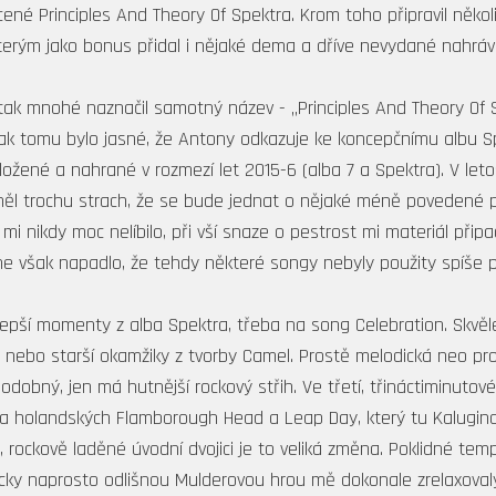
ené Principles And Theory Of Spektra. Krom toho připravil něko
erým jako bonus přidal i nějaké dema a dříve nevydané nahrávk
ak mnohé naznačil samotný název - „Principles And Theory Of Sp
tak tomu bylo jasné, že Antony odkazuje ke koncepčnímu albu S
 složené a nahrané v rozmezí let 2015-6 (alba 7 a Spektra). V le
l trochu strach, že se bude jednat o nějaké méně povedené p
i nikdy moc nelíbilo, při vší snaze o pestrost mi materiál připa
e však napadlo, že tehdy některé songy nebyly použity spíše pro
lepší momenty z alba Spektra, třeba na song Celebration. Skvěle
 nebo starší okamžiky z tvorby Camel. Prostě melodická neo prog
podobný, jen má hutnější rockový střih. Ve třetí, třináctiminut
sta holandských Flamborough Head a Leap Day, který tu Kalugino
, rockově laděné úvodní dvojici je to veliká změna. Poklidné tempo
ky naprosto odlišnou Mulderovou hrou mě dokonale zrelaxoval