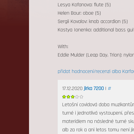
Lesya Kofanova: flute (5)
Helen Bour: oboe (5)
Sergii Kovalov: knob accordion (5)
Kostya Ionenko: additional bass guit
With:
Eddie Mulder (Leap Day, Trion): nylon
přidat hodnocení/recenzi alba Karfa
17.12.2020
jirka 7200
|
#
Letošní covidová doba muzikantům 
turné i jednotlivá vystoupení, př
materiálem na následné turné skup
alb za rok a ani letos tomu není 