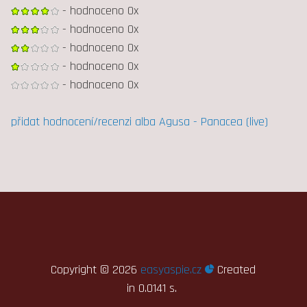
- hodnoceno 0x
- hodnoceno 0x
- hodnoceno 0x
- hodnoceno 0x
- hodnoceno 0x
přidat hodnocení/recenzi alba Agusa - Panacea (live)
Copyright ©
2026
easyaspie.cz
Created
in 0.0141 s.