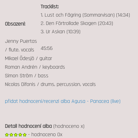
Tracklist:
1. Lust och Fägring (Sommarvisan) (14:34)
2. Den Förtrollade Skogen (20:43)
Obsazení:
3. Ur Askan (10:39)
Jenny Puertas
45:56
/ flute, vocals
Mikael Ödesjö / guitar
Roman Andrén / keyboards
Simon Ström / bass
Nicolas Difonis / drums, percussion, vocals
přidat hodnocení/recenzi alba Agusa - Panacea (live)
Detail hodnocení alba
(hodnoceno x)
- hodnoceno 0x