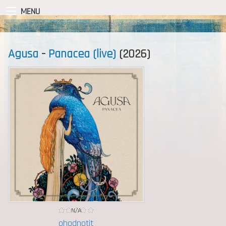
MENU
Agusa
-
Panacea (live)
(2026)
ohodnotit