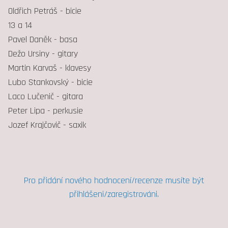
Oldřich Petráš - bicie
13 a 14
Pavel Daněk - basa
Dežo Ursiny - gitary
Martin Karvaš - klavesy
Lubo Stankovský - bicie
Laco Lučenič - gitara
Peter Lipa - perkusie
Jozef Krajčovič - saxik
Pro přidání nového hodnocení/recenze musíte být
přihlášeni/zaregistrováni.