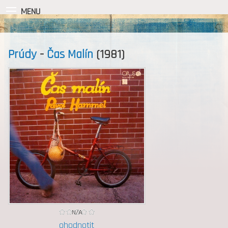
MENU
Prúdy
-
Čas Malín
(1981)
ohodnotit