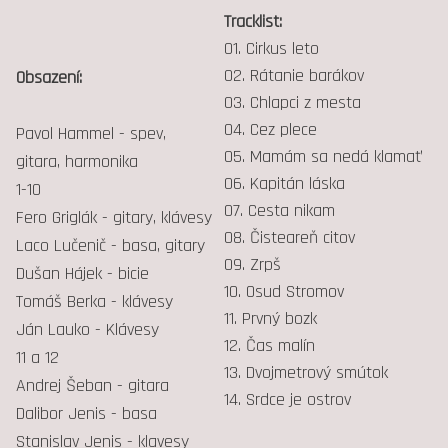
Tracklist:
01. Cirkus leto
02. Rátanie barákov
Obsazení:
03. Chlapci z mesta
04. Cez plece
Pavol Hammel - spev,
05. Mamám sa nedá klamať
gitara, harmonika
06. Kapitán láska
1-10
07. Cesta nikam
Fero Griglák - gitary, klávesy
08. Čisteareň citov
Laco Lučenič - basa, gitary
09. Zrpš
Dušan Hájek - bicie
10. Osud Stromov
Tomáš Berka - klávesy
11. Prvný bozk
Ján Lauko - Klávesy
12. Čas malín
11 a 12
13. Dvojmetrový smútok
Andrej Šeban - gitara
14. Srdce je ostrov
Dalibor Jenis - basa
Stanislav Jenis - klavesy