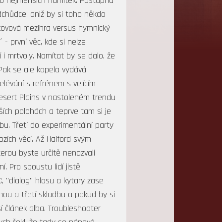
kdo nejmenších námitek. Postupná
dchůdce, aniž by si toho někdo
 kovová mezihra versus hymnický
 - první věc, kde si nelze
i mrtvoly. Namítat by se dalo, že
 Pak se ale kapela vydává
elévání s refrénem s velícím
Desert Plains v nastoleném trendu
ších polohách a teprve tam si je
u. Třetí do experimentální party
zích věcí. Až Halford svým
erou byste určitě nenazvali
 Pro spoustu lidí jistě
, "dialog" hlasu a kytary zase
ou a třetí skladbu a pokud by si
ší článek alba. Troubleshooter