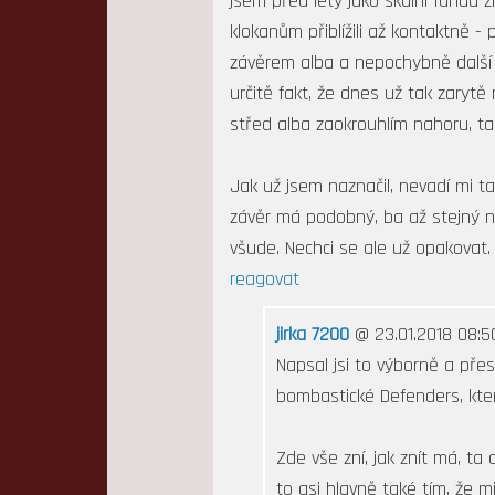
jsem před lety jako skalní fanda ž
klokanům přiblížili až kontaktně -
závěrem alba a nepochybně další se
určitě fakt, že dnes už tak zaryt
střed alba zaokrouhlím nahoru, t
Jak už jsem naznačil, nevadí mi ta
závěr má podobný, ba až stejný ne
všude. Nechci se ale už opakovat.
reagovat
jirka 7200
@ 23.01.2018 08:5
Napsal jsi to výborně a přesn
bombastické Defenders, kter
Zde vše zní, jak znít má, t
to asi hlavně také tím, že 