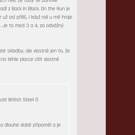
bych řekl, že tady se pánové
adl z Back in Black. On the Run je
 asi příliš, i když roli u mě hraje
. Je to mezi 3 a 4, za odvážný
té skladby, ale vlastně jen to, že
a téhle placce cítit vlastně
té British Steel či
 po dlouhé době připoměl a je