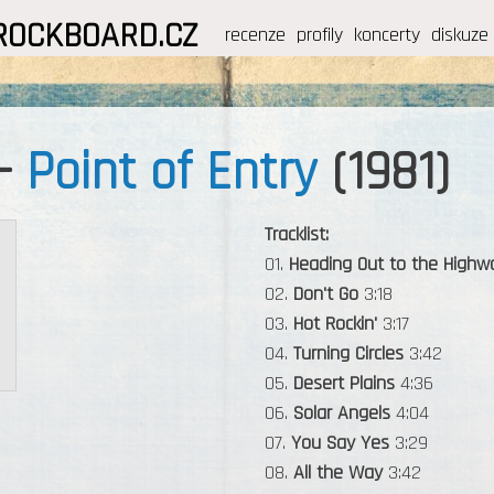
ROCKBOARD.CZ
recenze
profily
koncerty
diskuze
-
Point of Entry
(1981)
Tracklist:
01.
Heading Out to the Highw
02.
Don't Go
3:18
03.
Hot Rockin'
3:17
04.
Turning Circles
3:42
05.
Desert Plains
4:36
06.
Solar Angels
4:04
07.
You Say Yes
3:29
08.
All the Way
3:42