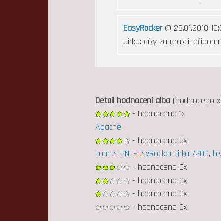
EasyRocker
@ 23.01.2018 10:
Jirka: díky za reakci, připom
Detail hodnocení alba
(hodnoceno x
- hodnoceno 1x
Apache
- hodnoceno 6x
Tomas PN
,
EasyRocker
,
jirka 7200
,
b.
- hodnoceno 0x
- hodnoceno 0x
- hodnoceno 0x
- hodnoceno 0x