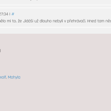
27:34 |
#
nělo mi to, že Jidáši už dlouho nebyli v přehrávači. Hned tam něc
)
wolf
,
Mohyla