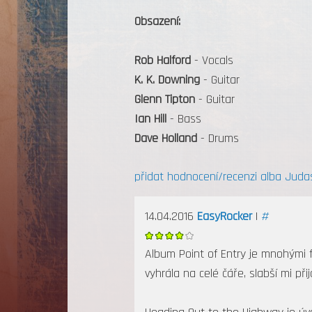
Obsazení:
Rob Halford
- Vocals
K. K. Downing
- Guitar
Glenn Tipton
- Guitar
Ian Hill
- Bass
Dave Holland
- Drums
přidat hodnocení/recenzi alba Judas 
14.04.2016
EasyRocker
|
#
Album Point of Entry je mnohými f
vyhrála na celé čáře, slabší mi při