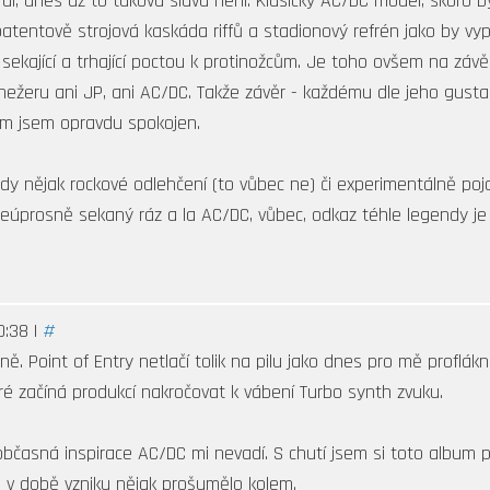
ral, dnes už to taková sláva není. Klasický AC/DC model, skoro 
 patentově strojová kaskáda riffů a stadionový refrén jako by vyp
kající a trhající poctou k protinožcům. Je toho ovšem na závěr už
ě nežeru ani JP, ani AC/DC. Takže závěr - každému dle jeho gusta
am jsem opravdu spokojen.
dy nějak rockové odlehčení (to vůbec ne) či experimentálně poja
úprosně sekaný ráz a la AC/DC, vůbec, odkaz téhle legendy je n
0:38 |
#
ě. Point of Entry netlačí tolik na pilu jako dnes pro mě profláknu
é začíná produkcí nakročovat k vábení Turbo synth zvuku.
a občasná inspirace AC/DC mi nevadí. S chutí jsem si toto album
mi v době vzniku nějak prošumělo kolem.