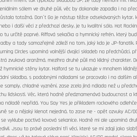
odním riffem, tak typickou skladbou JP, že tady nemohl mít ni
niálním sólem ve druhé půli, věc by dokonale zapadla i na pře
a zůstala totožná. Don´t Go je nástup těžce odsekávaných kytar,
 i další věci z předchozí desky, je tu kvalitní sólo. Hot Rockin´
tu určitě poprvé. Riffová sekačka a hymnický refrén, který budí 
kladby a tady samozřejmě záleží na tom, jaký kdo je JP-fanatik.
urning Circles upomíná volnější dvojici skladeb na předchůdci, př
estrá zvuková aranžmá, mezihra druhé půli má klidný charakter. 
dyž hymnické stěny kytar. Halford se tu ukazuje v mnohem klidněj
dní skladba, s podobnými náladami se pracovalo i na dalším alb
se samply, chladné vyznění, zase zcela jiná nálada než u předcho
chu lidskosti. Věc, která hodně předznamenává budoucnost a kt
na náladě nepřidá. You Say Yes je příkladem rockového odlehčení.
ivně se o nějaký klenot nejedná, to zase ne - opět ozvuky AC/DC
se vyklube poctivá kovová sekanice. Hodně mi ale upomíná druh
ivil. Jsou to právě poslední tři věci, které se mi zdají jako slab