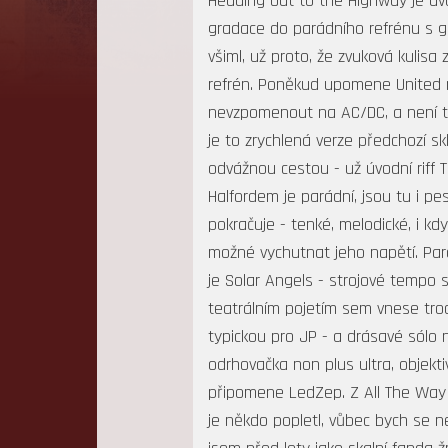
Heading Out to the Highway je úv
gradace do parádního refrénu s ge
všiml, už proto, že zvuková kulis
refrén. Poněkud upomene United nebo
nevzpomenout na AC/DC, a není to 
je to zrychlená verze předchozí s
odvážnou cestou - už úvodní riff T
Halfordem je parádní, jsou tu i p
pokračuje - tenké, melodické, i k
možné vychutnat jeho napětí. Pará
je Solar Angels - strojové tempo 
teatrálním pojetím sem vnese tro
typickou pro JP - a drásavé sólo 
odrhovačka non plus ultra, objekt
připomene LedZep. Z All The Way 
je někdo popletl, vůbec bych se ned