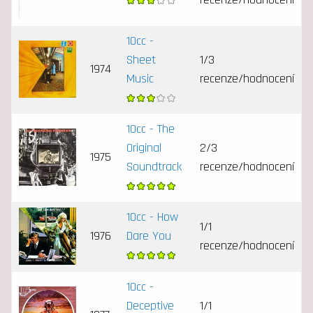
10cc -
Sheet
1/3
1974
Music
recenze/hodnocení
10cc - The
Original
2/3
1975
Soundtrack
recenze/hodnocení
10cc - How
1/1
1976
Dare You
recenze/hodnocení
10cc -
Deceptive
1/1