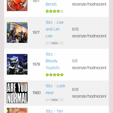
1977
Bends
recenze/hodnocení
10cc - Live
and Let
0/0
1977
Live
recenze/hodnocení
10cc -
Bloody
1/2
1978
Tourists
recenze/hodnocení
10cc - Look
0/0
1980
Hear
recenze/hodnocení
10cc - Ten