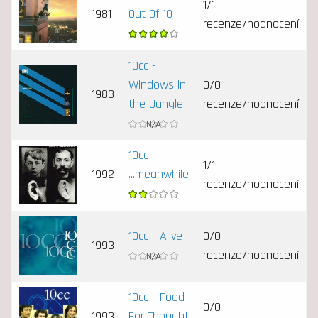
1/1
1981
Out Of 10
recenze/hodnocení
10cc -
Windows in
0/0
1983
the Jungle
recenze/hodnocení
10cc -
1/1
1992
...meanwhile
recenze/hodnocení
10cc - Alive
0/0
1993
recenze/hodnocení
10cc - Food
0/0
1993
For Thought