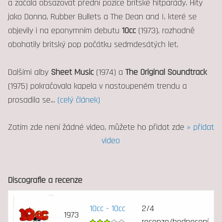
a začala obsazovat přední pozice britské hitparády. Hity
jako Donna, Rubber Bullets a The Dean and I, které se
objevily i na eponymním debutu
10cc
(1973), rozhodně
obohatily britský pop počátku sedmdesátých let.
Dalšími alby
Sheet Music
(1974) a
The Original Soundtrack
(1975) pokračovala kapela v nastoupeném trendu a
prosadila se
...
(celý článek)
Zatím zde není žádné video, můžete ho přidat zde
» přidat
video
Discografie a recenze
10cc - 10cc
2/4
1973
recenze/hodnocení