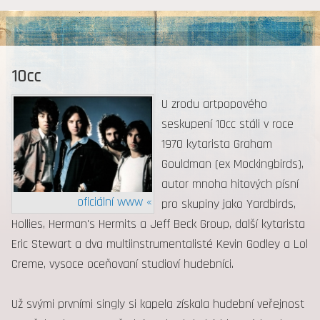
MENU
10cc
U zrodu artpopového
seskupení 10cc stáli v roce
1970 kytarista Graham
Gouldman (ex Mockingbirds),
autor mnoha hitových písní
oficiální www «
pro skupiny jako Yardbirds,
Hollies, Herman's Hermits a Jeff Beck Group, další kytarista
Eric Stewart a dva multiinstrumentalisté Kevin Godley a Lol
Creme, vysoce oceňovaní studioví hudebníci.
Už svými prvními singly si kapela získala hudební veřejnost