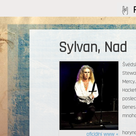
Sylvan, Nad
Švédsk
Stewar
Mercy,
Hacket
posled
Genesi
mnoho
horyn
oficiální www «