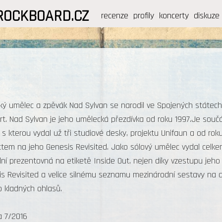
ROCKBOARD.CZ
recenze
profily
koncerty
diskuze
ý umělec a zpěvák Nad Sylvan se narodil ve Spojených státech 
t. Nad Sylvan je jeho umělecká přezdívka od roku 1997.Je součá
 s kterou vydal už tři studiové desky, projektu Unifaun a od ro
tem na jeho Genesis Revisited. Jako sólový umělec vydal celkem
ní prezentovná na etiketě Inside Out, nejen díky vzestupu jeho 
s Revisited a velice silnému seznamu mezinárodní sestavy na al
 kladných ohlasů.
a 7/2016