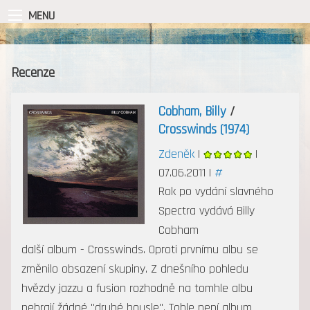
MENU
Recenze
Cobham, Billy
/
Crosswinds (1974)
Zdeněk
|
|
07.06.2011 |
#
Rok po vydání slavného
Spectra vydává Billy
Cobham
další album - Crosswinds. Oproti prvnímu albu se
změnilo obsazení skupiny. Z dnešního pohledu
hvězdy jazzu a fusion rozhodně na tomhle albu
nehrají žádné "druhé housle". Tohle není album