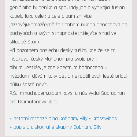
geniálního bubeníka a spol.Tady jde o vynikající fusion
kapelu jako celek a celé album zní více
jazzověji.Samozřejmě,že Cobham nikoho nenechává na
pochybách o svých schopnostech.Nejvíce snad ve
skladbě Storm.
Při pozorném poslechu desky tuším, kde že se to
inspiroval český Mahagon pro svoje první
album.Jestliže, je zde Spectrum hodnoceno 5
hvězdami, dávám taky pět a nejraději bych ještě přidal
půlku šesté navíc.
P.S. mimochodem,album kdysi u nás vydal Supraphon
pro Gramofonový klub.
» ostatní recenze alba Cobham, Billy - Crosswinds
» popis a diskografie skupiny Cobham, Billy