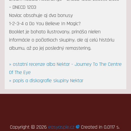
‎– DNECD 1203
Naviac obsahuje aj dva bonusy
1-2-3-4 a Do You Believe In Magic?
Booklet je bohato ilustrovany, prináša nielen
informácie o počiatkoch skupiny, ale aj celú históriu
albumu, až po jej posledný remastering.
» ostatní recenze alba Nektar - Journey To The Centre
Of The Eye
» popis a diskografie skupiny Nektar
Copyright ©
2026
easyaspie.cz
Created in 0.0117 s.