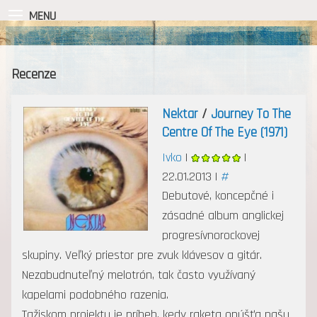
MENU
Recenze
Nektar
/
Journey To The
Centre Of The Eye (1971)
Ivko
|
|
22.01.2013 |
#
Debutové, koncepčné i
zásadné album anglickej
progresívnorockovej
skupiny. Veľký priestor pre zvuk klávesov a gitár.
Nezabudnuteľný melotrón, tak často využívaný
kapelami podobného razenia.
Tažiskom projektu je príbeh, kedy raketa opúšťa našu