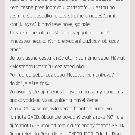
Zem, tesne pred jadrovou katastrofou. Cestou po
vesmíre sa posádka rakety stretne s nebešťanmi,
ktorí ju vyzvú k návšteve novej galaxie...
To stretnutie, ale návšteva novej galaxie prináša
množstvo nečakaných prekvapení, zážitkov, obrazov,
emócií...
Je to vlastne cesta k návratu, k samému sebe. Návrat
k vlastnému vesmíru, cez stred oka...
Pohľad do seba, cez seba. Načúvať, komunikovať,
dokiaľ je ešte čas...
Varovanie, ale aj možnosť návratu na samý koniec i s
apokalyptickou víziou zničenia našej Zeme.
V roku 2004 sa objavila verzia tohoto albumu vo
formate SACD. Obsahuje pôvodný zvuk z roku 1971, ale
aj formát 5.1 Surround remix a zmienený formát SACD.
Dream Nebula Recordings ‎– DNECD 1203, Eclectic Discs