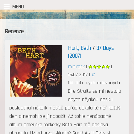
MENU
Recenze
Hart, Beth
/
37 Days
(2007)
minirock
|
|
15.07.2017 |
#
Od dob mých milovaných
Dire Straits se mi nestalo
abych nějakou desku
poslouchal několik měsíců pořád dokola téměř každý
den a nemohl se jí nabažit. Až tohle nenápadné
album americké rockerky Beth Hart mě doslova
uhranulo. Už při první skladbě Good As it Gets si