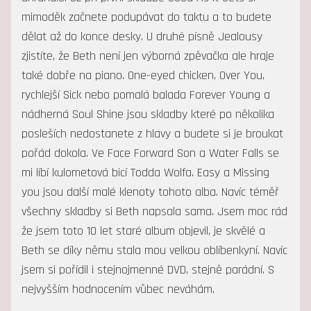
mimoděk začnete podupávat do taktu a to budete
dělat až do konce desky. U druhé písně Jealousy
zjistíte, že Beth není jen výborná zpěvačka ale hraje
také dobře na piano. One-eyed chicken, Over You,
rychlejší Sick nebo pomalá balada Forever Young a
nádherná Soul Shine jsou skladby které po několika
posleších nedostanete z hlavy a budete si je broukat
pořád dokola. Ve Face Forward Son a Water Falls se
mi líbí kulometová bicí Todda Wolfa. Easy a Missing
you jsou další malé klenoty tohoto alba. Navíc téměř
všechny skladby si Beth napsala sama. Jsem moc rád
že jsem toto 10 let staré album objevil, je skvělé a
Beth se díky němu stala mou velkou oblíbenkyní. Navíc
jsem si pořídil i stejnojmenné DVD, stejně parádní. S
nejvyšším hodnocením vůbec neváhám.