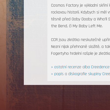
Cosmos Factory je výkladní skříní 
rockovou historií. Kdybych si měl 
těsně před Ooby Dooby a Who'll St
the Bend, či My Baby Left Me.
CCR jsou zkrátka neskutečně upřím
Nezní nijak přehnaně složitě, a ta
Fogertyho hrdelní rašple je zkrát
» ostatní recenze alba Creedence
» popis a diskografie skupiny Cre