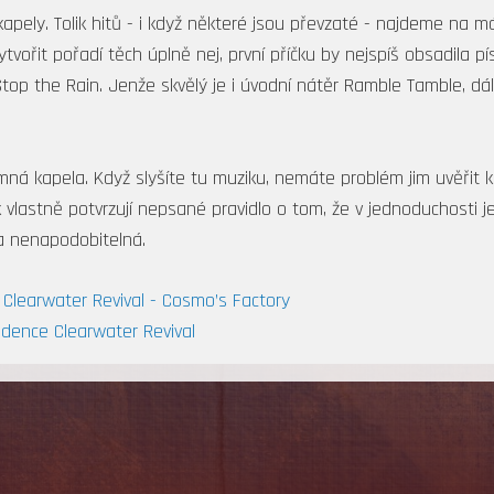
kapely. Tolik hitů - i když některé jsou převzaté - najdeme na 
vytvořit pořadí těch úplně nej, první příčku by nejspíš obsadila 
op the Rain. Jenže skvělý je i úvodní nátěr Ramble Tamble, dá
ná kapela. Když slyšíte tu muziku, nemáte problém jim uvěřit ka
k vlastně potvrzují nepsané pravidlo o tom, že v jednoduchosti je
ka nenapodobitelná.
 Clearwater Revival - Cosmo’s Factory
edence Clearwater Revival