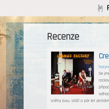
Recenze
Cre
horyn
Se jm
rockov
připa
odhad
sněhy jsou, stáčí o pár let zestár