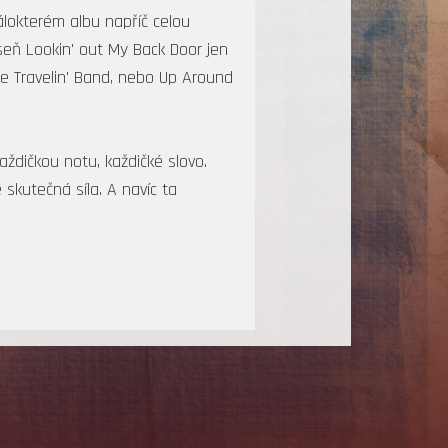
málokterém albu napříč celou
píseň Lookin' out My Back Door jen
le Travelin' Band, nebo Up Around
ždičkou notu, každičké slovo.
 skutečná síla. A navíc ta