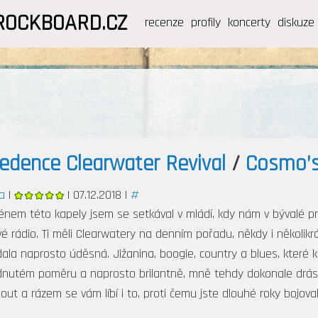
ROCKBOARD.CZ
recenze
profily
koncerty
diskuze
edence Clearwater Revival
/
Cosmo’s
a
|
| 07.12.2018 |
#
énem této kapely jsem se setkával v mládí, kdy nám v bývalé pr
é rádio. Ti měli Clearwatery na denním pořadu, někdy i několikr
dala naprosto úděsná. Jižanina, boogie, country a blues, které 
nutém poměru a naprosto brilantně, mně tehdy dokonale drása
nout a rázem se vám líbí i to, proti čemu jste dlouhé roky bojova