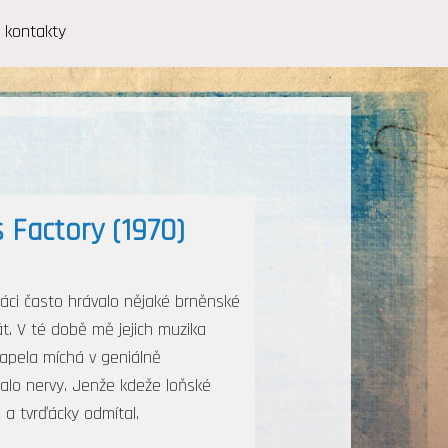
kontakty
 Factory (1970)
áci často hrávalo nějaké brněnské
át. V té době mě jejich muzika
kapela míchá v geniálně
lo nervy. Jenže kdeže loňské
l a tvrďácky odmítal.