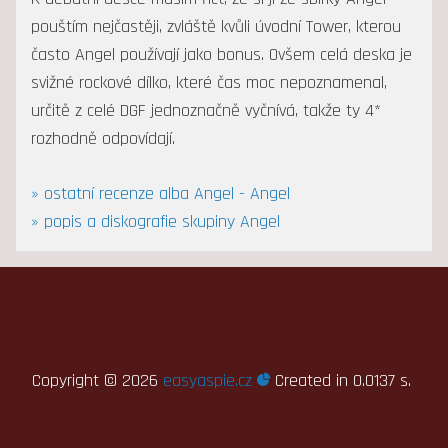
pouštím nejčastěji, zvláště kvůli úvodní Tower, kterou
často Angel používají jako bonus. Ovšem celá deska je
svižné rockové dílko, které čas moc nepoznamenal,
určitě z celé DGF jednoznačně vyčnívá, takže ty 4*
rozhodně odpovídají.
» ostatní recenze alba Angel - Angel
» popis a diskografie skupiny Angel
Copyright ©
2026
easyaspie.cz
Created in 0.0137 s.