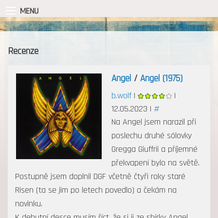
MENU
Recenze
Angel
/
Angel (1975)
b.wolf
|
|
12.05.2023 |
#
Na Angel jsem narazil při
poslechu druhé sólovky
Gregga Giuffrii a příjemné
překvapení bylo na světě.
Postupně jsem doplnil DGF včetně čtyři roky staré
Risen (ta se jim po letech povedlo) a čekám na
novinku.
K debutní desce musím říct, že si ji ze sbírky Angel