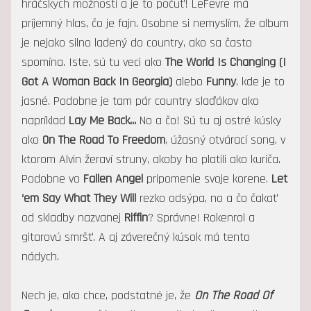
hráčskych možností a je to počuť! LeFevre má
príjemný hlas, čo je fajn. Osobne si nemyslím, že album
je nejako silno ladený do country, ako sa často
spomína. Iste, sú tu veci ako
The World Is Changing (I
Got A Woman Back In Georgia)
alebo
Funny
, kde je to
jasné. Podobne je tam pár country slaďákov ako
napríklad
Lay Me Back...
No a čo! Sú tu aj ostré kúsky
ako
On The Road To Freedom
, úžasný otvárací song, v
ktorom Alvin žeraví struny, akoby ho platili ako kuriča.
Podobne vo
Fallen Angel
pripomenie svoje korene.
Let
‘em Say What They Will
rezko odsýpa, no a čo čakať
od skladby nazvanej
Riffin
? Správne! Rokenrol a
gitarovú smršť. A aj záverečný kúsok má tento
nádych.
Nech je, ako chce, podstatné je, že
On The Road Of