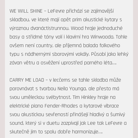
WE WILL SHINE – LeFevre přichází se zajímavější
skladbou, ve které mají opět prim akustické kytary s
výraznou dvanáctistrunnou. Wood hraje jednoduché
basy a střídmé tóny volí i klavírní hra Winwooda. Tohle
ovšem není country, ale příjemná balada folkového
typu s nádhernými sborovými vokály. Působí jako lehký
závan větru a osvěžení uprostřed parného léta….
CARRY ME LOAD – v lecčems se tahle skladba může
porovnávat s tvorbou Neila Younga, ale přesto má
svou uměleckou svébytnost. Tim Hinkley hraje na
elektrické piano Fender-Rhodes a kytarové vibrace
svou akustickou sevřeností přinášejí hladivý a šumivý
sound, který si v duetu zazpívají jak Lee tak LeFevre a
skutečně jim to spolu dobře harmonizuje….