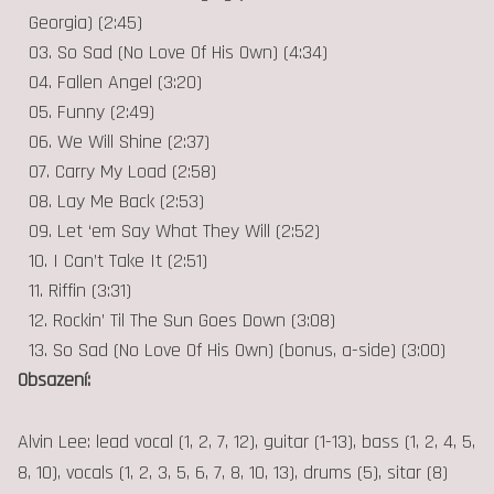
Georgia) (2:45)
03. So Sad (No Love Of His Own) (4:34)
04. Fallen Angel (3:20)
05. Funny (2:49)
06. We Will Shine (2:37)
07. Carry My Load (2:58)
08. Lay Me Back (2:53)
09. Let ‘em Say What They Will (2:52)
10. I Can’t Take It (2:51)
11. Riffin (3:31)
12. Rockin’ Til The Sun Goes Down (3:08)
13. So Sad (No Love Of His Own) (bonus, a-side) (3:00)
Obsazení:
Alvin Lee: lead vocal (1, 2, 7, 12), guitar (1-13), bass (1, 2, 4, 5,
8, 10), vocals (1, 2, 3, 5, 6, 7, 8, 10, 13), drums (5), sitar (8)