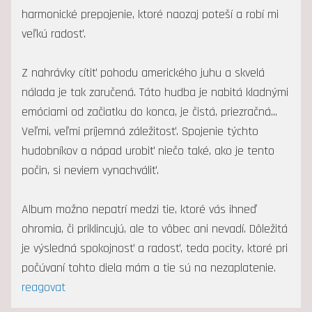
harmonické prepojenie, ktoré naozaj poteší a robí mi
veľkú radosť.
Z nahrávky cítiť pohodu amerického juhu a skvelá
nálada je tak zaručená. Táto hudba je nabitá kladnými
emóciami od začiatku do konca, je čistá, priezračná...
Veľmi, veľmi príjemná záležitosť. Spojenie týchto
hudobníkov a nápad urobiť niečo také, ako je tento
počin, si neviem vynachváliť.
Album možno nepatrí medzi tie, ktoré vás ihneď
ohromia, či priklincujú, ale to vôbec ani nevadí. Dôležitá
je výsledná spokojnosť a radosť, teda pocity, ktoré pri
počúvaní tohto diela mám a tie sú na nezaplatenie.
reagovat