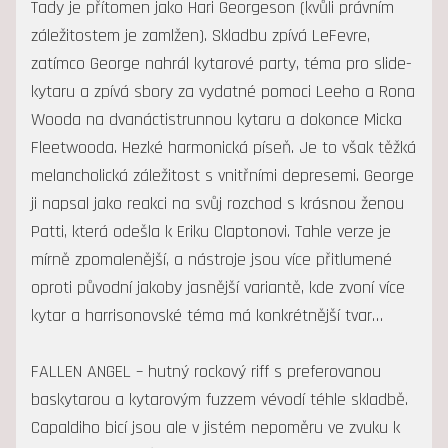
Tady je přítomen jako Hari Georgeson (kvůli právním
záležitostem je zamlžen). Skladbu zpívá LeFevre,
zatímco George nahrál kytarové party, téma pro slide-
kytaru a zpívá sbory za vydatné pomoci Leeho a Rona
Wooda na dvanáctistrunnou kytaru a dokonce Micka
Fleetwooda. Hezké harmonická píseň. Je to však těžká
melancholická záležitost s vnitřními depresemi. George
ji napsal jako reakci na svůj rozchod s krásnou ženou
Patti, která odešla k Eriku Claptonovi. Tahle verze je
mírně zpomalenější, a nástroje jsou více přitlumené
oproti původní jakoby jasnější variantě, kde zvoní více
kytar a harrisonovské téma má konkrétnější tvar…
FALLEN ANGEL – hutný rockový riff s preferovanou
baskytarou a kytarovým fuzzem vévodí téhle skladbě.
Capaldiho bicí jsou ale v jistém nepoměru ve zvuku k