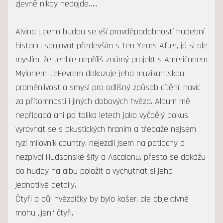
zjevně nikdy nedojde…..
Alvina Leeho budou se vší pravděpodobností hudební
historici spojovat především s Ten Years After, já si ale
myslím, že tenhle nepříliš známý projekt s Američanem
Mylonem LeFevrem dokazuje jeho muzikantskou
proměnlivost a smysl pro odlišný způsob cítění, navíc
za přítomnosti i jiných dobových hvězd. Album mě
nepřipadá ani po tolika letech jako vyčpělý pokus
vyrovnat se s akustických hraním a třebaže nejsem
ryzí milovník country, nejezdil jsem na potlachy a
nezpíval Hudsonské šífy a Ascalonu, přesto se dokážu
do hudby na albu položit a vychutnat si jeho
jednotlivé detaily.
Čtyři a půl hvězdičky by bylo košer, ale objektivně
mohu „jen“ čtyři.