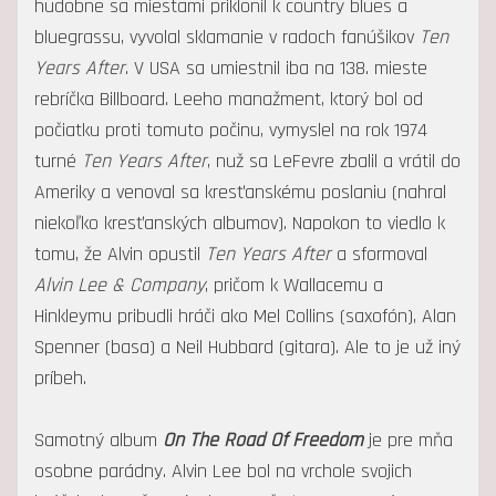
hudobne sa miestami priklonil k country blues a
bluegrassu, vyvolal sklamanie v radoch fanúšikov
Ten
Years After
. V USA sa umiestnil iba na 138. mieste
rebríčka Billboard. Leeho manažment, ktorý bol od
počiatku proti tomuto počinu, vymyslel na rok 1974
turné
Ten Years After
, nuž sa LeFevre zbalil a vrátil do
Ameriky a venoval sa kresťanskému poslaniu (nahral
niekoľko kresťanských albumov). Napokon to viedlo k
tomu, že Alvin opustil
Ten Years After
a sformoval
Alvin Lee & Company
, pričom k Wallacemu a
Hinkleymu pribudli hráči ako Mel Collins (saxofón), Alan
Spenner (basa) a Neil Hubbard (gitara). Ale to je už iný
príbeh.
Samotný album
On The Road Of Freedom
je pre mňa
osobne parádny. Alvin Lee bol na vrchole svojich