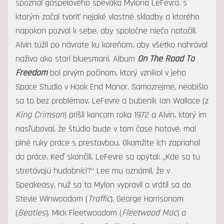
spoznal gospelového speváka Mylona LeFevra, s
ktorým začal tvoriť nejaké vlastné skladby a ktorého
napokon pozval k sebe, aby spoločne niečo natočili.
Alvin túžil po návrate ku koreňom, aby všetko nahrával
naživo ako starí bluesmani. Album
On The Road To
Freedom
bol prvým počinom, ktorý vznikol v jeho
Space Studio v Hook End Manor. Samozrejme, neobišlo
sa to bez problémov. LeFevre a bubeník Ian Wallace (z
King Crimson
) prišli koncom roka 1972 a Alvin, ktorý im
nasľuboval, že štúdio bude v tom čase hotové, mal
plné ruky práce s prestavbou. Okamžite ich zapriahol
do práce. Keď skončili, LeFevre sa opýtal: „Kde sa tu
stretávajú hudobníci?“ Lee mu oznámil, že v
Speakeasy, nuž sa ta Mylon vypravil a vrátil sa do
Stevie Winwoodom (
Traffic
), George Harrisonom
(
Beatles
), Mick Fleetwoodom (
Fleetwood Mac
) a