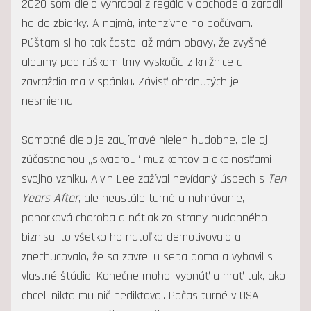
2020 som dielo vyhrabal z regála v obchode a zaradil
ho do zbierky. A najmä, intenzívne ho počúvam.
Púšťam si ho tak často, až mám obavy, že zvyšné
albumy pod rúškom tmy vyskočia z knižnice a
zavraždia ma v spánku. Závisť ohrdnutých je
nesmierna.
Samotné dielo je zaujímavé nielen hudobne, ale aj
zúčastnenou „skvadrou“ muzikantov a okolnosťami
svojho vzniku. Alvin Lee zažíval nevídaný úspech s
Ten
Years After
, ale neustále turné a nahrávanie,
ponorková choroba a nátlak zo strany hudobného
biznisu, to všetko ho natoľko demotivovalo a
znechucovalo, že sa zavrel u seba doma a vybavil si
vlastné štúdio. Konečne mohol vypnúť a hrať tak, ako
chcel, nikto mu nič nediktoval. Počas turné v USA