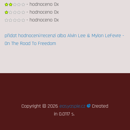
- hodnoceno 0x
- hodnoceno 0x
- hodnoceno 0x
přidat hodnocení/recenzi alba Alvin Lee & Mylon LeFevre -
On The Road To Freedom
Copyright ©
2026
easyaspie.cz
Created
in 0.0117 s.