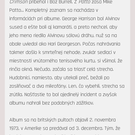
Crimson
pribehol i Boz Burrell, Z
Patto
zasa Mike
Patto... Kompletný zoznam sa nachádza v
informáciách pri albume. George Harrison bol Alvinov
sused a ešte boli aj kamaráti, a preto nechcel, aby
jeho meno riedilo Alvinovu sólovú dráhu, nuž sa na
obale uviedol ako Hari Georgeson. Počas nahrávania
takmer došlo k smrteľnej nehode, zvukár sediaci v
miestnosti vnútorného tenisového kurtu, si všimol, že
rinčia okná. Nečudo, začala sa triasť celá strecha.
Hudobníci, namiesto, aby utekali preč, bežali po
zosilňovač a dva mikrofóny. Len, čo vybehli, strecha sa
zrútila. Našťastie to bol ojedinelý incident a zvyšok
albumu nahrali bez podobných zážitkov.
Album sa na britských pultoch objavil 2. novembra
1973, v Amerike sa predával od 3. decembra. Tým, že