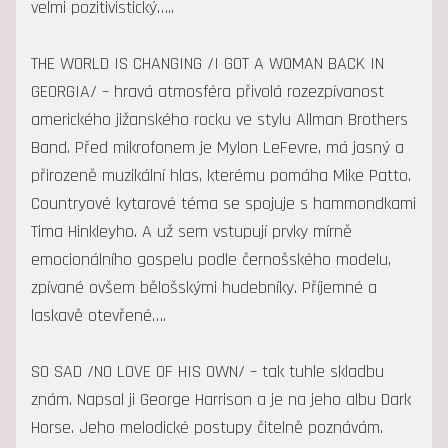
velmi pozitivistický…..
THE WORLD IS CHANGING /I GOT A WOMAN BACK IN
GEORGIA/ – hravá atmosféra přivolá rozezpívanost
amerického jižanského rocku ve stylu Allman Brothers
Band. Před mikrofonem je Mylon LeFevre, má jasný a
přirozeně muzikální hlas, kterému pomáha Mike Patto.
Countryové kytarové téma se spojuje s hammondkami
Tima Hinkleyho. A už sem vstupují prvky mírně
emocionálního gospelu podle černošského modelu,
zpívané ovšem bělošskými hudebníky. Příjemné a
laskavě otevřené….
SO SAD /NO LOVE OF HIS OWN/ – tak tuhle skladbu
znám. Napsal ji George Harrison a je na jeho albu Dark
Horse. Jeho melodické postupy čitelně poznávám.