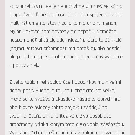
spozornel. Alvin Lee je nepochybne gitarový velikán a
môj veľký obľúbenec. Lákalo ma toto spojenie dvoch
multiinštrumentalistov, hoci o tom druhom, menom
Mylon LeFevre som dovtedy nič nepočul. Nemožno
nespomenúť aj tú plejádu hviezd(!), ktoré tu účinkujú
(najmä Pattova prítomnosť ma potešila), ako hostia,
ale podstatná je samotná hudba a konečný výsledok
– pocity z nej...
Z tejto vzájomnej spolupráce hudobníkov mám veľmi
dobrý pocit. Hudba je to uchu lahodiaca. Vo veľkej
miere sa tu využívajú akustické nástroje, ktorých hru
obe hlavné hviezdy tohto projektu zvládajú na
výbornú. Oceňujem aj príťažlivé a živo pôsobiace
aranžmány, vďaka ktorým toto dielo vonia sviežosťou.
Vyzdvihnúť chcem ešte prácu s vokálmi a ich vzájomné