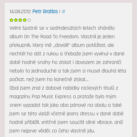
14.08.2012
Petr Gratias
|
#
Velmi špatně se v sedmdesátých letech shánělo
album On The Road To Freedom. Vlastnil je jeden
překupník, který mě „dovolil“ album potěžkat, ale
nechtěl ho dát z rukou a třebaže jsem vyvinul v dané
době hodně snahy ho získat i dovozem ze zahraničí
nebylo to jednoduché a tak jsem si musel dlouhá léta
počkat, než jsem ho konečně získal…
Obal jsem znal z dobové nabídky rockových titulů z
magazínu Pop Music Express a protože bylo mým
snem vypadat tak jako oba pánové na obalu a také
jsem se této vizáži včetně jeans dressu v dané době
hodně přiblížil, vnitřně jsem soucítil silné vibrace, aniž
jsem nejprve věděl, co čeho vlastně jdu.