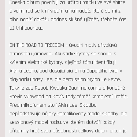
Dneska album považuji za určitou raritku ve své sbírce
a velmi rád se k ní vracím a na hudbě, která se mi z
alba nabízí dokážu dodnes slušně ujíždět, třebaže čas
už trhl oponou…
ON THE ROAD TO FREEDOM – úvodní motiv přivolává
atmosféru jamování. Akustické kytary se snoubí s
kvílením elektrické kytary, z jejíhož tónu identifikuji
Alvina Leeho, pod dusající bicí Jima Capaldiho tvrdí v
playbacku basy Lee, ale percussion Mylon Le Fevre.
Taky je zde Rebob Kwaaku Baah na conga a konečně
Stevie Winwood na klavír. Tedy téměř kompletní Traffic.
Před mikrofonem stojí Alvin Lee. Skladba
nepředstavuje nějaký komplikovaný model skladby, ale
sessionový model rocku, ve kterém dotváří každý
přítomný hráč svou působností celkový dojem a ten je