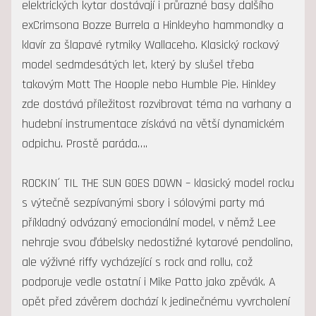
elektrických kytar dostávají i průrazné basy dalšího
exCrimsona Bozze Burrela a Hinkleyho hammondky a
klavír za šlapavé rytmiky Wallaceho. Klasický rockový
model sedmdesátých let, který by slušel třeba
takovým Mott The Hoople nebo Humble Pie. Hinkley
zde dostává příležitost rozvibrovat téma na varhany a
hudební instrumentace získává na větší dynamickém
odpichu. Prostě paráda….
ROCKIN´ TIL THE SUN GOES DOWN – klasický model rocku
s výtečně sezpívanými sbory i sólovými party má
příkladný odvázaný emocionální model, v němž Lee
nehraje svou ďábelsky nedostižné kytarové pendolino,
ale výživné riffy vycházející s rock and rollu, což
podporuje vedle ostatní i Mike Patto jako zpěvák. A
opět před závěrem dochází k jedinečnému vyvrcholení