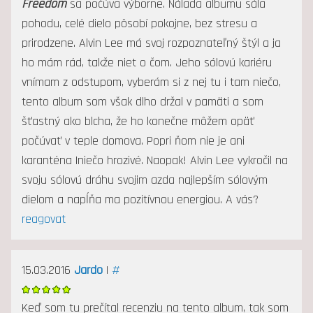
Freedom
sa počúva výborne. Nálada albumu sála
pohodu, celé dielo pôsobí pokojne, bez stresu a
prirodzene. Alvin Lee má svoj rozpoznateľný štýl a ja
ho mám rád, takže niet o čom. Jeho sólovú kariéru
vnímam z odstupom, vyberám si z nej tu i tam niečo,
tento album som však dlho držal v pamäti a som
šťastný ako blcha, že ho konečne môžem opäť
počúvať v teple domova. Popri ňom nie je ani
karanténa |niečo hrozivé. Naopak! Alvin Lee vykročil na
svoju sólovú dráhu svojim azda najlepším sólovým
dielom a napĺňa ma pozitívnou energiou. A vás?
reagovat
15.03.2016
Jardo
|
#
Keď som tu prečítal recenziu na tento album, tak som