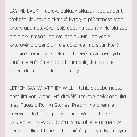
LAY ME BACK – rockové základy skladby jsou evidentní,
třebaže klouzavé elektrické kytary a přítomnost steel
kytary upamatovávají spíš opět na country. Na bicí zde
hraje ex-Crimson Ian Wallace a Alvin Lee vedle
kytarového arzenálu hraje dokonce i na sitár, který
zde sice nemá své spektrum teleivě rozvibrovaných
tónů, ale vnímáme ho pod harmonií jako osobité
koření do téhle hudební potravy….
LET ´EM SAY WHAT THEY WILL – tuhle skladbu napsal
hostující Ron Wood. Má dravější rockové prvky oscilující
mezi Faces a Rolling Stones. Před mikrofonem je
LeFevre a kytarové party nahráli Wood a Lee za
asistence Hnkleyova klavíru. Ano, tohle je opravdový
derivát Rolling Stones s techničtěji pojatým kytarovým