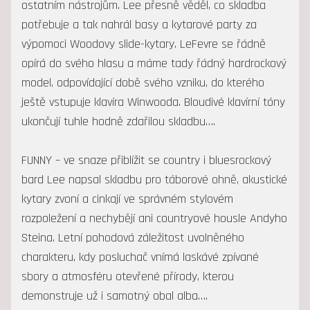
ostatním nástrojům. Lee přesně věděl, co skladba
potřebuje a tak nahrál basy a kytarové party za
výpomoci Woodovy slide-kytary. LeFevre se řádně
opírá do svého hlasu a máme tady řádný hardrockový
model, odpovídající době svého vzniku, do kterého
ještě vstupuje klavíra Winwooda. Bloudivé klavírní tóny
ukončují tuhle hodně zdařilou skladbu….
FUNNY – ve snaze přiblížit se country i bluesrockový
bard Lee napsal skladbu pro táborové ohně, akustické
kytary zvoní a cinkají ve správném stylovém
rozpoležení a nechybějí ani countryové housle Andyho
Steina. Letní pohodová záležitost uvolněného
charakteru, kdy posluchač vnímá laskávé zpívané
sbory a atmosféru otevřené přírody, kterou
demonstruje už i samotný obal alba….