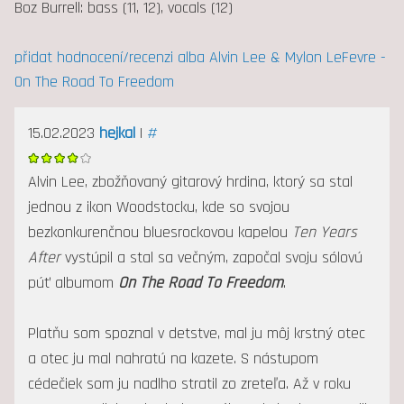
Boz Burrell: bass (11, 12), vocals (12)
přidat hodnocení/recenzi alba Alvin Lee & Mylon LeFevre -
On The Road To Freedom
15.02.2023
hejkal
|
#
Alvin Lee, zbožňovaný gitarový hrdina, ktorý sa stal
jednou z ikon Woodstocku, kde so svojou
bezkonkurenčnou bluesrockovou kapelou
Ten Years
After
vystúpil a stal sa večným, započal svoju sólovú
púť albumom
On The Road To Freedom
.
Platňu som spoznal v detstve, mal ju môj krstný otec
a otec ju mal nahratú na kazete. S nástupom
cédečiek som ju nadlho stratil zo zreteľa. Až v roku