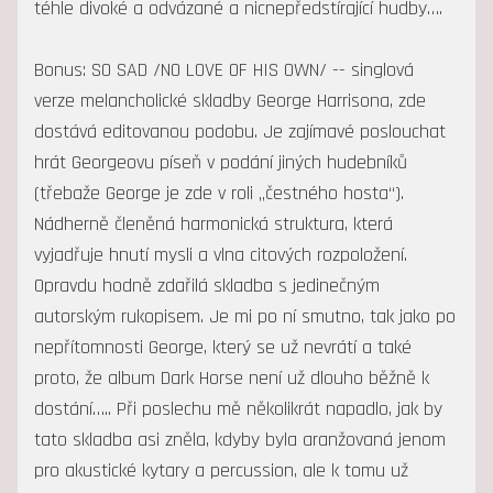
téhle divoké a odvázané a nicnepředstírající hudby….
Bonus: SO SAD /NO LOVE OF HIS OWN/ -- singlová
verze melancholické skladby George Harrisona, zde
dostává editovanou podobu. Je zajímavé poslouchat
hrát Georgeovu píseň v podání jiných hudebníků
(třebaže George je zde v roli „čestného hosta“).
Nádherně členěná harmonická struktura, která
vyjadřuje hnutí mysli a vlna citových rozpoložení.
Opravdu hodně zdařilá skladba s jedinečným
autorským rukopisem. Je mi po ní smutno, tak jako po
nepřítomnosti George, který se už nevrátí a také
proto, že album Dark Horse není už dlouho běžně k
dostání….. Při poslechu mě několikrát napadlo, jak by
tato skladba asi zněla, kdyby byla aranžovaná jenom
pro akustické kytary a percussion, ale k tomu už