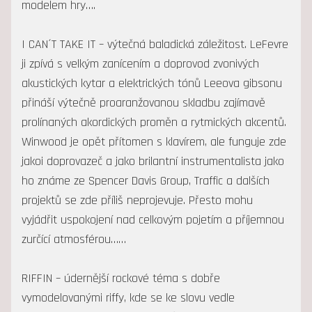
modelem hry….
I CAN´T TAKE IT – výtečná baladická záležitost. LeFevre
ji zpívá s velkým zanícením a doprovod zvonivých
akustických kytar a elektrických tónů Leeova gibsonu
přináší výtečně proaranžovanou skladbu zajímavě
prolínaných akordických proměn a rytmických akcentů.
Winwood je opět přítomen s klavírem, ale funguje zde
jakoi doprovazeč a jako brilantní instrumentalista jako
ho známe ze Spencer Davis Group, Traffic a dalších
projektů se zde příliš neprojevuje. Přesto mohu
vyjádřit uspokojení nad celkovým pojetím a příjemnou
zurčící atmosférou……
RIFFIN – údernější rockové téma s dobře
vymodelovanými riffy, kde se ke slovu vedle