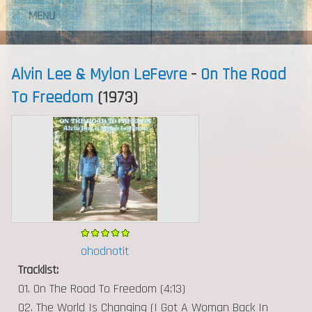
MENU
Alvin Lee & Mylon LeFevre
-
On The Road
To Freedom
(1973)
ohodnotit
Tracklist:
01. On The Road To Freedom (4:13)
02. The World Is Changing (I Got A Woman Back In