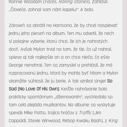
Ronnie Woodom (
Faces
,
Rolling Stones
). Zahlásil:
„Človeče, zohnal som nám kapelu!“ A bolo.
Zároveň sa obrátil na Harrisona, že by chcel naspievať
jednu jeho pieseň na album. Ten mu odvetil, že nech
si pokojne vyberie, ktorú chce, že ich je nahratých
dosť. Avšak Mylon trval na tom, že tie, čo už nahral,
spieva aj tak najlepšie on a on chce niečo, čo ešte
George nenahral. Ten sa zamyslel a prehlásil, že má
rozpracovanú jednu, ktorá by mohla byť hitom a Mylon
okamžite súhlasil, že ju berie. A tak vznikol singel
So
Sad (No Love Of His Own)
. Keďže nahrávanie bolo
prakticky spontánnym „džemovaním“, vystriedala sa
tam celá plejáda muzikantov. Na albume sa vyskytuje
spevák Mike Patto, trojica hráčov z
Traffic
(Jim
Cappaldi, Stevie Winwood, Rebop Kwaku Baah), z
King