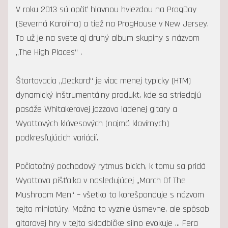
V roku 2013 sú opäť hlavnou hviezdou na ProgDay
(Severná Karolína) a tiež na ProgHouse v New Jersey.
To už je na svete aj druhý album skupiny s názvom
„The High Places“ .
Štartovacia „Deckard“ je viac menej typicky (HTM)
dynamický inštrumentálny produkt, kde sa striedajú
pasáže Whitakerovej jazzovo ladenej gitary a
Wyattových klávesových (najmä klavírnych)
podkresľujúcich variácií.
Počiatočný pochodový rytmus bicích, k tomu sa pridá
Wyattova píšťalka v nasledujúcej „March Of The
Mushroom Men“ – všetko to korešponduje s názvom
tejto miniatúry. Možno to vyznie úsmevne, ale spôsob
gitarovej hry v tejto skladbičke silno evokuje ... Fera