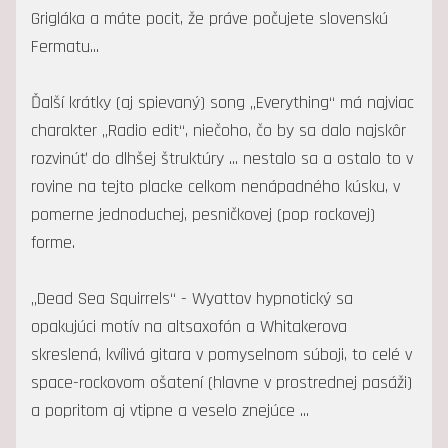
Grigláka a máte pocit, že práve počujete slovenskú
Fermatu...
Ďalší krátky (aj spievaný) song „Everything“ má najviac
charakter „Radio edit“, niečoho, čo by sa dalo najskôr
rozvinúť do dlhšej štruktúry ... nestalo sa a ostalo to v
rovine na tejto placke celkom nenápadného kúsku, v
pomerne jednoduchej, pesničkovej (pop rockovej)
forme.
„Dead Sea Squirrels“ - Wyattov hypnotický sa
opakujúci motív na altsaxofón a Whitakerova
skreslená, kvílivá gitara v pomyselnom súboji, to celé v
space-rockovom ošatení (hlavne v prostrednej pasáži)
a popritom aj vtipne a veselo znejúce ...