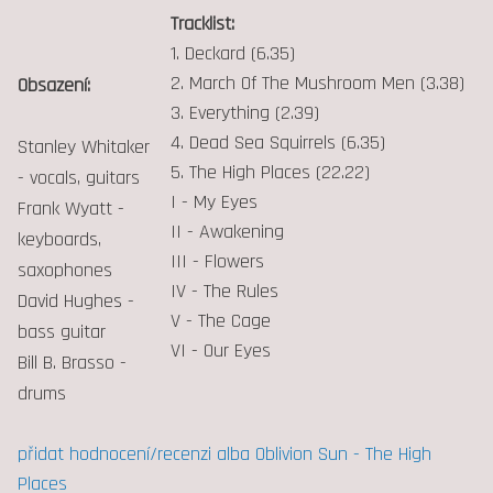
Tracklist:
1. Deckard (6.35)
2. March Of The Mushroom Men (3.38)
Obsazení:
3. Everything (2.39)
4. Dead Sea Squirrels (6.35)
Stanley Whitaker
5. The High Places (22.22)
- vocals, guitars
I - My Eyes
Frank Wyatt -
II - Awakening
keyboards,
III - Flowers
saxophones
IV - The Rules
David Hughes -
V - The Cage
bass guitar
VI - Our Eyes
Bill B. Brasso -
drums
přidat hodnocení/recenzi alba Oblivion Sun - The High
Places