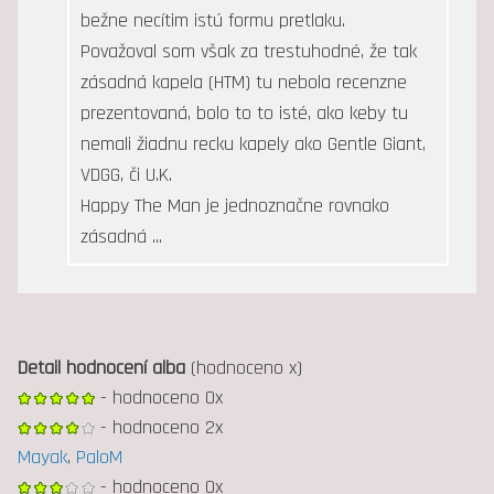
bežne necítim istú formu pretlaku.
Považoval som však za trestuhodné, že tak
zásadná kapela (HTM) tu nebola recenzne
prezentovaná, bolo to to isté, ako keby tu
nemali žiadnu recku kapely ako Gentle Giant,
VDGG, či U.K.
Happy The Man je jednoznačne rovnako
zásadná ...
Detail hodnocení alba
(hodnoceno x)
- hodnoceno 0x
- hodnoceno 2x
Mayak
,
PaloM
- hodnoceno 0x