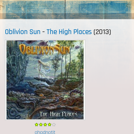
MENU
Oblivion Sun
-
The High Places
(2013)
ohodnotit