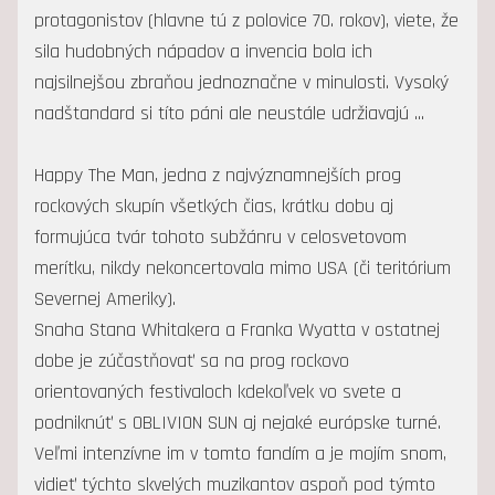
protagonistov (hlavne tú z polovice 70. rokov), viete, že
sila hudobných nápadov a invencia bola ich
najsilnejšou zbraňou jednoznačne v minulosti. Vysoký
nadštandard si títo páni ale neustále udržiavajú ...
Happy The Man, jedna z najvýznamnejších prog
rockových skupín všetkých čias, krátku dobu aj
formujúca tvár tohoto subžánru v celosvetovom
merítku, nikdy nekoncertovala mimo USA (či teritórium
Severnej Ameriky).
Snaha Stana Whitakera a Franka Wyatta v ostatnej
dobe je zúčastňovať sa na prog rockovo
orientovaných festivaloch kdekoľvek vo svete a
podniknúť s OBLIVION SUN aj nejaké európske turné.
Veľmi intenzívne im v tomto fandím a je mojím snom,
vidieť týchto skvelých muzikantov aspoň pod týmto