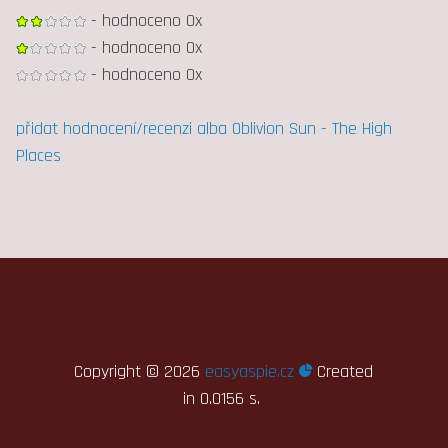
- hodnoceno 0x
- hodnoceno 0x
- hodnoceno 0x
přidat hodnocení/recenzi alba Oblivion Sun - The High
Places
Copyright ©
2026
easyaspie.cz
Created
in 0.0156 s.