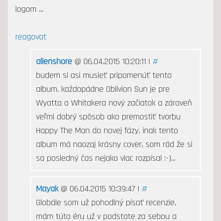
logom ...
reagovat
alienshore
@ 06.04.2015 10:20:11 |
#
budem si asi musieť pripomenúť tento
album, každopádne Oblivion Sun je pre
Wyatta a Whitakera nový začiatok a zároveň
veľmi dobrý spôsob ako premostiť tvorbu
Happy The Man do novej fázy, inak tento
album má naozaj krásny cover, som rád že si
sa posledný čas nejako viac rozpísal :-)...
Mayak
@ 06.04.2015 10:39:47 |
#
Globále som už pohodlný písať recenzie,
mám túto éru už v podstate za sebou a