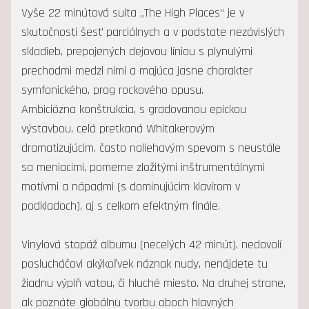
Vyše 22 minútová suita „The High Places“ je v
skutočnosti šesť parciálnych a v podstate nezávislých
skladieb, prepojených dejovou líniou s plynulými
prechodmi medzi nimi a majúca jasne charakter
symfonického, prog rockového opusu.
Ambiciózna konštrukcia, s gradovanou epickou
výstavbou, celá pretkaná Whitakerovým
dramatizujúcim, často naliehavým spevom s neustále
sa meniacimi, pomerne zložitými inštrumentálnymi
motívmi a nápadmi (s dominujúcim klavírom v
podkladoch), aj s celkom efektným finále.
Vinylová stopáž albumu (necelých 42 minút), nedovolí
poslucháčovi akýkoľvek náznak nudy, nenájdete tu
žiadnu výplň vatou, či hluché miesto. Na druhej strane,
ak poznáte globálnu tvorbu oboch hlavných