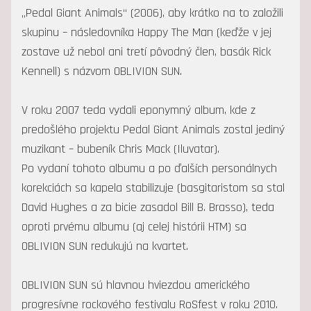
„Pedal Giant Animals“ (2006), aby krátko na to založili
skupinu – následovníka Happy The Man (keďže v jej
zostave už nebol ani tretí pôvodný člen, basák Rick
Kennell) s názvom OBLIVION SUN.
V roku 2007 teda vydali eponymný album, kde z
predošlého projektu Pedal Giant Animals zostal jediný
muzikant – bubeník Chris Mack (Iluvatar).
Po vydaní tohoto albumu a po ďalších personálnych
korekciách sa kapela stabilizuje (basgitaristom sa stal
David Hughes a za bicie zasadol Bill B. Brasso), teda
oproti prvému albumu (aj celej histórii HTM) sa
OBLIVION SUN redukujú na kvartet.
OBLIVION SUN sú hlavnou hviezdou amerického
progresívne rockového festivalu RoSfest v roku 2010.