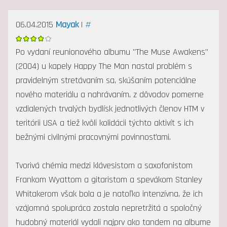
06.04.2015
Mayak
|
#
Po vydaní reunionového albumu "The Muse Awakens"
(2004) u kapely Happy The Man nastal problém s
pravidelným stretávaním sa, skúšaním potenciálne
nového materiálu a nahrávaním, z dôvodov pomerne
vzdialených trvalých bydlísk jednotlivých členov HTM v
teritórii USA a tiež kvôli kolidácii týchto aktivít s ich
bežnými civilnými pracovnými povinnosťami.
Tvorivá chémia medzi klávesistom a saxofonistom
Frankom Wyattom a gitaristom a spevákom Stanley
Whitakerom však bola a je natoľko intenzívna, že ich
vzájomná spolupráca zostala nepretržitá a spoločný
hudobný materiál vydali najprv ako tandem na albume