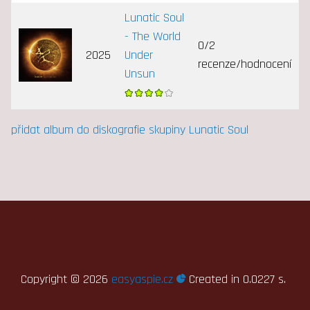
Lunatic Soul
- The World
0/2
2025
Under
recenze/hodnocení
Unsun
přidat album do diskografie skupiny Lunatic Soul
Copyright ©
2026
easyaspie.cz
Created in 0.0227 s.