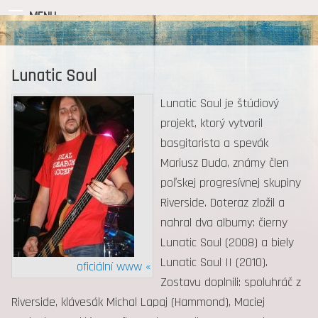
MENU
Lunatic Soul
Lunatic Soul je štúdiový
projekt, ktorý vytvoril
basgitarista a spevák
Mariusz Duda, známy člen
poľskej progresívnej skupiny
Riverside. Doteraz zložil a
nahral dva albumy: čierny
Lunatic Soul (2008) a biely
Lunatic Soul II (2010).
oficiální www «
Zostavu doplnili: spoluhráč z
Riverside, klávesák Michal Lapaj (Hammond), Maciej