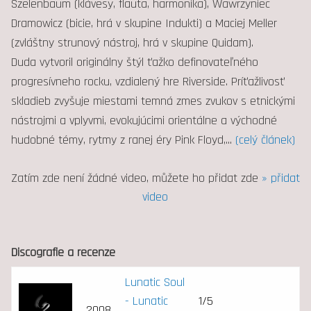
Szelenbaum (klávesy, flauta, harmonika), Wawrzyniec
Dramowicz (bicie, hrá v skupine Indukti) a Maciej Meller
(zvláštny strunový nástroj, hrá v skupine Quidam).
Duda vytvoril originálny štýl ťažko definovateľného
progresívneho rocku, vzdialený hre Riverside. Príťažlivosť
skladieb zvyšuje miestami temná zmes zvukov s etnickými
nástrojmi a vplyvmi, evokujúcimi orientálne a východné
hudobné témy, rytmy z ranej éry Pink Floyd,
...
(celý článek)
Zatím zde není žádné video, můžete ho přidat zde
» přidat
video
Discografie a recenze
Lunatic Soul
- Lunatic
1/5
2008