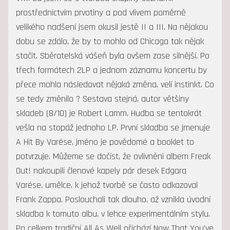
prostřednictvím prvotiny a pod vlivem poměrně
velikého nadšení jsem okusil jestě II a III. Na nějakou
dobu se zdálo, že by to mohlo od Chicaga tak nějak
stačit. Sběratelská vášeň byla ovšem zase silnější. Po
třech formátech 2LP a jednom záznamu koncertu by
přece mohla následovat nějaká změna, velí instinkt. Co
se tedy změnilo ? Sestava stejná, autor většiny
skladeb (8/10) je Robert Lamm. Hudba se tentokrát
vešla na stopáž jednoho LP. První skladba se jmenuje
A Hit By Varése, jméno je povědomé a booklet to
potvrzuje. Můžeme se dočíst, že ovlivněni albem Freak
Out! nakoupili členové kapely pár desek Edgara
Varése, umělce, k jehož tvorbě se často odkazoval
Frank Zappa. Poslouchali tak dlouho, až vznikla úvodní
skladba k tomuto albu, v lehce experimentálním stylu.
Po celkem tradiční All As Well přichází Now That You've