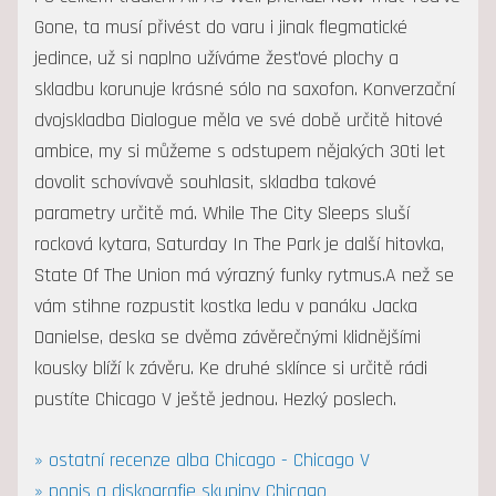
Gone, ta musí přivést do varu i jinak flegmatické
jedince, už si naplno užíváme žesťové plochy a
skladbu korunuje krásné sólo na saxofon. Konverzační
dvojskladba Dialogue měla ve své době určitě hitové
ambice, my si můžeme s odstupem nějakých 30ti let
dovolit schovívavě souhlasit, skladba takové
parametry určitě má. While The City Sleeps sluší
rocková kytara, Saturday In The Park je další hitovka,
State Of The Union má výrazný funky rytmus.A než se
vám stihne rozpustit kostka ledu v panáku Jacka
Danielse, deska se dvěma závěrečnými klidnějšími
kousky blíží k závěru. Ke druhé sklínce si určitě rádi
pustíte Chicago V ještě jednou. Hezký poslech.
» ostatní recenze alba Chicago - Chicago V
» popis a diskografie skupiny Chicago