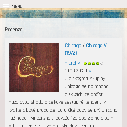
MENU
Recenze
Chicago
/
Chicago V
(1972)
murphy
|
|
19.03.2013 |
#
O diskografii skupiny
Chicago se na mnoha
diskuzích lze dočíst
názorovou shodu o celkově sestupné tendenci v
kvalitě albové produkce. Od určité doby se prý Chicago
"už nedá". Mnozí znalci považují za bod zlomu album
VIII. Já jsem se s tvorbou skupiny seznámil