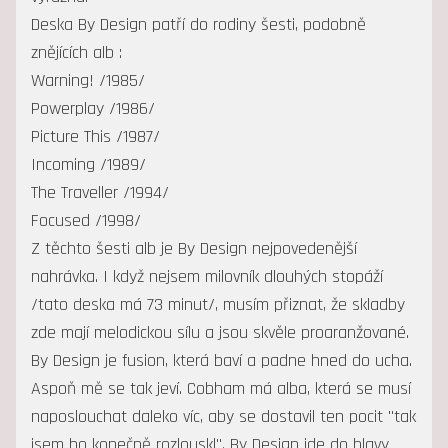
Deska By Design patří do rodiny šesti, podobně
znějících alb :
Warning! /1985/
Powerplay /1986/
Picture This /1987/
Incoming /1989/
The Traveller /1994/
Focused /1998/
Z těchto šesti alb je By Design nejpovedenější
nahrávka. I když nejsem milovník dlouhých stopáží
/tato deska má 73 minut/, musím přiznat, že skladby
zde mají melodickou sílu a jsou skvěle proaranžované.
By Design je fusion, která baví a padne hned do ucha.
Aspoň mě se tak jeví. Cobham má alba, která se musí
naposlouchat daleko víc, aby se dostavil ten pocit "tak
jsem ho konečně rozlouskl". By Design jde do hlavy