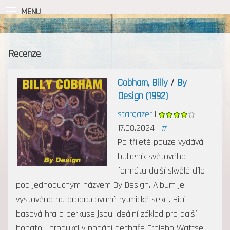
MENU
Recenze
Cobham, Billy
/
By
Design (1992)
stargazer
|
|
17.08.2024 |
#
Po tříleté pauze vydává
bubeník světového
formátu další skvělé dílo
pod jednoduchým názvem By Design. Album je
vystavěno na propracované rytmické sekci. Bicí,
basová hra a perkuse jsou ideální základ pro další
bohatou produkci v podání dechaře Ernieho Wattse,