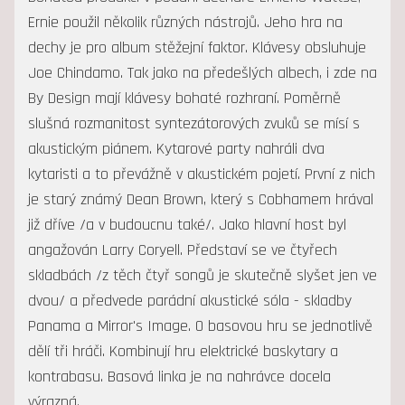
Ernie použil několik různých nástrojů. Jeho hra na
dechy je pro album stěžejní faktor. Klávesy obsluhuje
Joe Chindamo. Tak jako na předešlých albech, i zde na
By Design mají klávesy bohaté rozhraní. Poměrně
slušná rozmanitost syntezátorových zvuků se mísí s
akustickým piánem. Kytarové party nahráli dva
kytaristi a to převážně v akustickém pojetí. První z nich
je starý známý Dean Brown, který s Cobhamem hrával
již dříve /a v budoucnu také/. Jako hlavní host byl
angažován Larry Coryell. Představí se ve čtyřech
skladbách /z těch čtyř songů je skutečně slyšet jen ve
dvou/ a předvede parádní akustické sóla - skladby
Panama a Mirror's Image. O basovou hru se jednotlivě
dělí tři hráči. Kombinují hru elektrické baskytary a
kontrabasu. Basová linka je na nahrávce docela
výrazná.