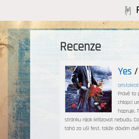
Recenze
Yes
aristokrat
Právě to 
chlapci u
hapruje. 
stránku nijak kritizovat nebudu. 
tahá za uši fest. takže dávám dvě 