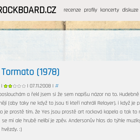
ROCKBOARD.CZ
recenze
profily
koncerty
diskuze
/
Tormato (1978)
|
| 07.11.2008 |
#
poslouchám a řekl jsem si že sem napíšu názor na to. Hudebně j
mějí (aby taky ne když to jsou ti kteří nahráli Relayer), i když j
To je prostě tím, že Yes jsou prostě art rocková kapela a tak to
Co se mi ale hrubě nelíbí je zpěv. Andersonův hlas do týhle muzi
hvězdy. :)