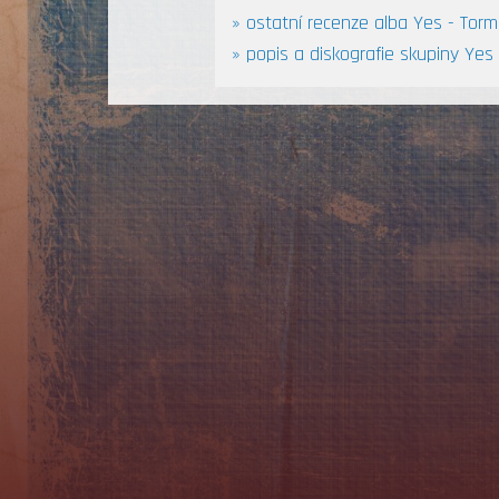
» ostatní recenze alba Yes - Tor
» popis a diskografie skupiny Yes