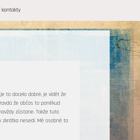
kontakty
e to docela dobré, je vidět že
e pravda že občas to poněkud
 navždy zůstane. Takže tuto
ky zkrátka nesedí. Mě osobně to