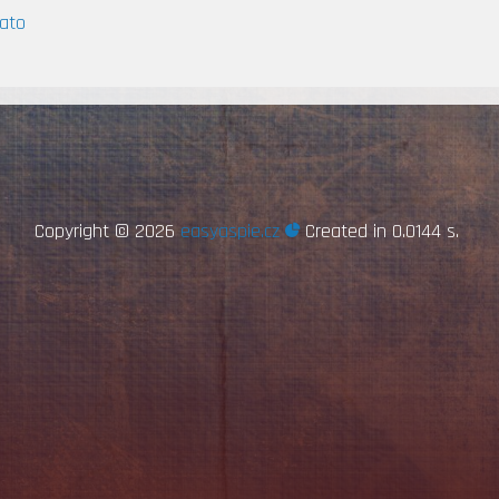
mato
Copyright ©
2026
easyaspie.cz
Created in 0.0144 s.