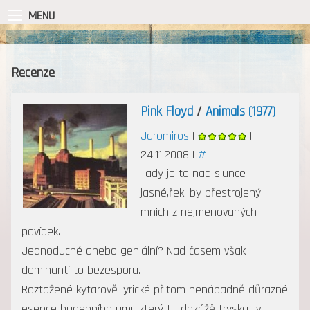
MENU
Recenze
Pink Floyd
/
Animals (1977)
Jaromiros
|
|
24.11.2008 |
#
Tady je to nad slunce
jasné,řekl by přestrojený
mnich z nejmenovaných
povídek.
Jednoduché anebo geniální? Nad časem však
dominantí to bezesporu.
Roztažené kytarově lyrické přitom nenápadně důrazné
esence hudebního umu,který tu dokážě tryskat v