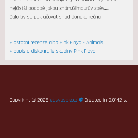
nejčistší podobě jakou znám.Gilmourův zpěv.....
Dalo by se pokračovat snad donekonečna.
» ostatní recenze alba Pink Floyd - Animals
» popis a diskografie skupiny Pink Floyd
Copyright ©
2026
easyaspie.cz
Created in 0.0142 s.