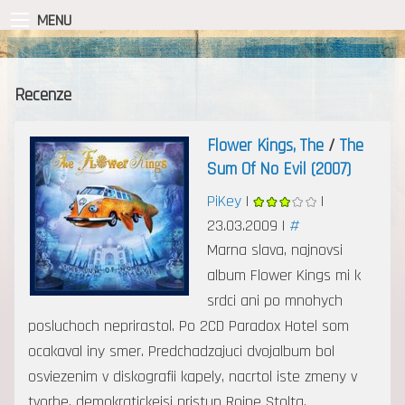
MENU
Recenze
Flower Kings, The
/
The
Sum Of No Evil (2007)
PiKey
|
|
23.03.2009 |
#
Marna slava, najnovsi
album Flower Kings mi k
srdci ani po mnohych
posluchoch neprirastol. Po 2CD Paradox Hotel som
ocakaval iny smer. Predchadzajuci dvojalbum bol
osviezenim v diskografii kapely, nacrtol iste zmeny v
tvorbe, demokratickejsi pristup Roine Stolta,