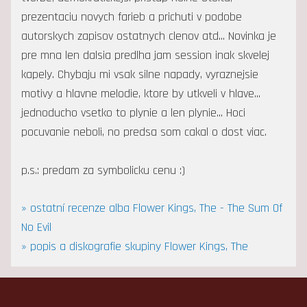
prezentaciu novych farieb a prichuti v podobe
autorskych zapisov ostatnych clenov atd... Novinka je
pre mna len dalsia predlha jam session inak skvelej
kapely. Chybaju mi vsak silne napady, vyraznejsie
motivy a hlavne melodie, ktore by utkveli v hlave...
jednoducho vsetko to plynie a len plynie... Hoci
pocuvanie neboli, no predsa som cakal o dost viac.
p.s.: predam za symbolicku cenu :)
» ostatní recenze alba Flower Kings, The - The Sum Of
No Evil
» popis a diskografie skupiny Flower Kings, The