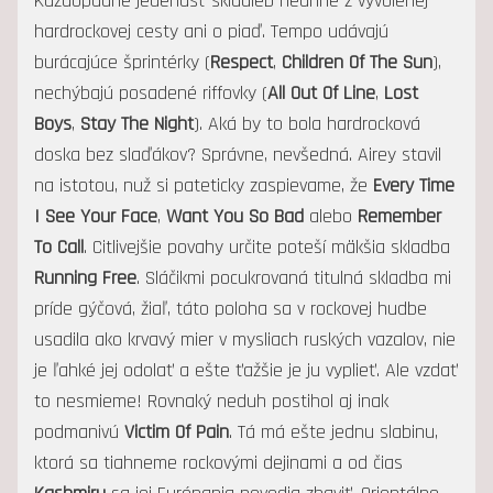
Každopádne jedenásť skladieb neuhne z vyvolenej
hardrockovej cesty ani o piaď. Tempo udávajú
burácajúce šprintérky (
Respect
,
Children Of The Sun
),
nechýbajú posadené riffovky (
All Out Of Line
,
Lost
Boys
,
Stay The Night
). Aká by to bola hardrocková
doska bez slaďákov? Správne, nevšedná. Airey stavil
na istotou, nuž si pateticky zaspievame, že
Every Time
I See Your Face
,
Want You So Bad
alebo
Remember
To Call
. Citlivejšie povahy určite poteší mäkšia skladba
Running Free
. Sláčikmi pocukrovaná titulná skladba mi
príde gýčová, žiaľ, táto poloha sa v rockovej hudbe
usadila ako krvavý mier v mysliach ruských vazalov, nie
je ľahké jej odolať a ešte ťažšie je ju vyplieť. Ale vzdať
to nesmieme! Rovnaký neduh postihol aj inak
podmanivú
Victim Of Pain
. Tá má ešte jednu slabinu,
ktorá sa tiahneme rockovými dejinami a od čias