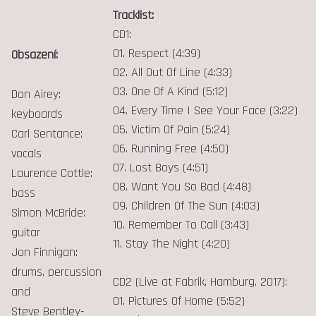
Tracklist:
CD1:
01. Respect (4:39)
Obsazení:
02. All Out Of Line (4:33)
03. One Of A Kind (5:12)
Don Airey:
04. Every Time I See Your Face (3:22)
keyboards
05. Victim Of Pain (5:24)
Carl Sentance:
06. Running Free (4:50)
vocals
07. Lost Boys (4:51)
Laurence Cottle:
08. Want You So Bad (4:48)
bass
09. Children Of The Sun (4:03)
Simon McBride:
10. Remember To Call (3:43)
guitar
11. Stay The Night (4:20)
Jon Finnigan:
drums, percussion
CD2 (Live at Fabrik, Hamburg, 2017):
and
01. Pictures Of Home (5:52)
Steve Bentley-