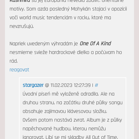
Kashmiru
sa jej Európania nevedia zbaviť. Orientálne
motívy. Som azda posledný Mohykán stojaci v opozícii
voči world music tendenciám v rocku, ktoré ma
nevzrušujú.
Napriek uvedeným výhradám je
One Of A Kind
nesmierne svieže hardrockové dielko a počúvam ho
rád.
reagovat
stargazer
@ 11.02.2023 12:27:39 |
#
Úvodní píseń mě vyloženě odradila. Ale na
druhou stranu, na začátku druhé půlky songu
obsahuje zajímavou klávesovou složku.
Ovšem potom nastává zvrat. Album je z půlky
napěchované hudbou, kterou nemůžu
ignorovat. Líbí se mi skladby All Out of Time,