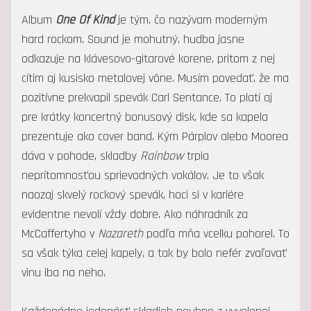
Album
One Of Kind
je tým, čo nazývam moderným
hard rockom. Sound je mohutný, hudba jasne
odkazuje na klávesovo-gitarové korene, pritom z nej
cítim aj kusisko metalovej vône. Musím povedať, že ma
pozitívne prekvapil spevák Carl Sentance. To platí aj
pre krátky koncertný bonusový disk, kde sa kapela
prezentuje ako cover band. Kým Párplov alebo Moorea
dáva v pohode, skladby
Rainbow
trpia
neprítomnosťou sprievodných vokálov. Je to však
naozaj skvelý rockový spevák, hoci si v kariére
evidentne nevolí vždy dobre. Ako náhradník za
McCaffertyho v
Nazareth
podľa mňa vcelku pohorel. To
sa však týka celej kapely, a tak by bolo nefér zvaľovať
vinu iba na neho.