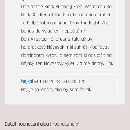
One of the Kind, Running Free, Want You So
Bad, Children of the Sun, balada Remember
to Call, špatná není ani Stay the Night. /live
bonus do vyjádření nepočítám/
Don Airey zahrál přesně tak, jak by
hardrockový klávesák měl zahrát. Kopírovat
dominantní kytaru a sem tam si odskočit na
nějaký ten klávesový výlet. Za mě dobrý. Líbí.
hejkal
@ 11.02.2023 13:06:30 |
#
Hej, je to lepšie, ako by som čakal.
Detail hodnocení alba
(hodnoceno x)