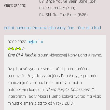
02. Since You’ve Been Gone (3:41)
Klein: strings
03. I Surrender (4:13)
04. Still Got The Blues (6:36)
přidat hodnocení/recenzi alba Airey, Don - One of a kind
07.02.2023
hejkal
|
#
One Of A Kind
je album klávesovej ikony Dona Aireyho.
Dvojdiskové vydanie som si kúpil po odporúčaní
predavača, že je to vynikajúce. Don Airey je pre mňa
samozrejmá veličina, hral s mnohými mojimi
obľúbenými kapelami (
Deep Purple
,
Colosseum II
) i
interpretmi (Gary Moore). Jeho sólová tvorba ma však
minula a zmenilo sa to až v roku 2018.