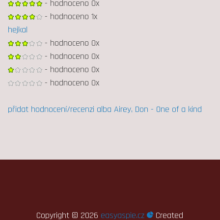
- hodnoceno 0x
- hodnoceno 1x
hejkal
- hodnoceno 0x
- hodnoceno 0x
- hodnoceno 0x
- hodnoceno 0x
přidat hodnocení/recenzi alba Airey, Don - One of a kind
Copyright ©
2026
easyaspie.cz
Created