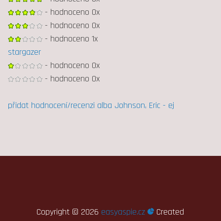
- hodnoceno 0x
- hodnoceno 0x
- hodnoceno 1x
stargazer
- hodnoceno 0x
- hodnoceno 0x
přidat hodnocení/recenzi alba Johnson, Eric - ej
Copyright ©
2026
easyaspie.cz
Created