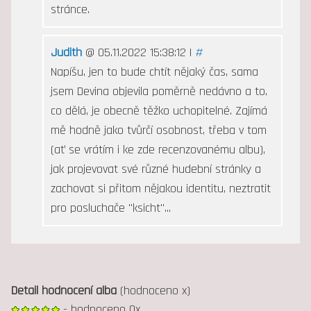
stránce.
Judith
@ 05.11.2022 15:38:12 |
#
Napíšu, jen to bude chtít nějaký čas, sama
jsem Devina objevila poměrně nedávno a to,
co dělá, je obecně těžko uchopitelné. Zajímá
mě hodně jako tvůrčí osobnost, třeba v tom
(ať se vrátím i ke zde recenzovanému albu),
jak projevovat své různé hudební stránky a
zachovat si přitom nějakou identitu, neztratit
pro posluchače "ksicht"...
Detail hodnocení alba
(hodnoceno x)
- hodnoceno 0x