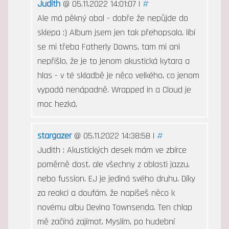
Judith
@ 05.11.2022 14:01:07 |
#
Ale má pěkný obal - dobře že nepůjde do
sklepa :) Album jsem jen tak přehopsala, líbí
se mi třeba Fatherly Downs, tam mi ani
nepřišlo, že je to jenom akustická kytara a
hlas - v té skladbě je něco velkého, co jenom
vypadá nenápadně. Wrapped in a Cloud je
moc hezká.
stargazer
@ 05.11.2022 14:38:58 |
#
Judith : Akustických desek mám ve zbírce
poměrně dost, ale všechny z oblasti jazzu,
nebo fussion. EJ je jediná svého druhu. Díky
za reakci a doufám, že napíšeš něco k
novému albu Devina Townsenda. Ten chlap
mě začíná zajímat. Myslím, po hudební