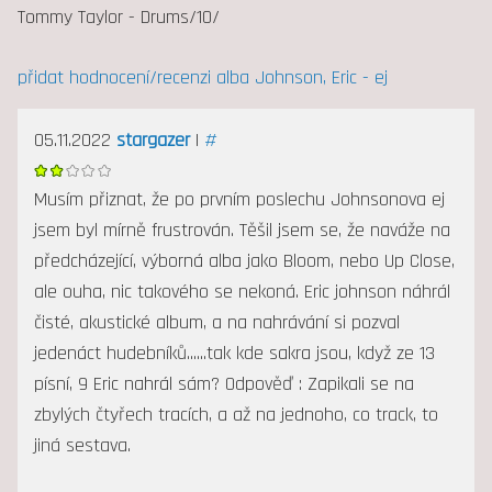
Tommy Taylor - Drums/10/
přidat hodnocení/recenzi alba Johnson, Eric - ej
05.11.2022
stargazer
|
#
Musím přiznat, že po prvním poslechu Johnsonova ej
jsem byl mírně frustrován. Těšil jsem se, že naváže na
předcházející, výborná alba jako Bloom, nebo Up Close,
ale ouha, nic takového se nekoná. Eric johnson náhrál
čisté, akustické album, a na nahrávání si pozval
jedenáct hudebníků......tak kde sakra jsou, když ze 13
písní, 9 Eric nahrál sám? Odpověď : Zapikali se na
zbylých čtyřech tracích, a až na jednoho, co track, to
jiná sestava.