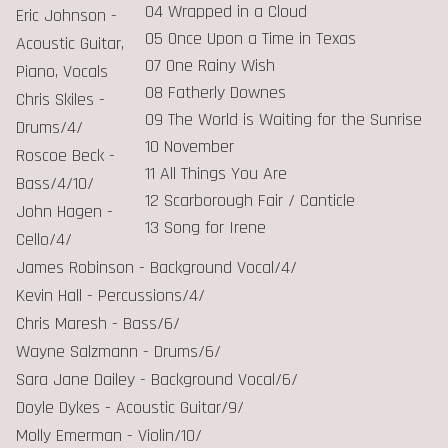
04 Wrapped in a Cloud
Eric Johnson -
05 Once Upon a Time in Texas
Acoustic Guitar,
07 One Rainy Wish
Piano, Vocals
08 Fatherly Downes
Chris Skiles -
09 The World is Waiting for the Sunrise
Drums/4/
10 November
Roscoe Beck -
11 All Things You Are
Bass/4/10/
12 Scarborough Fair / Canticle
John Hagen -
13 Song for Irene
Cello/4/
James Robinson - Background Vocal/4/
Kevin Hall - Percussions/4/
Chris Maresh - Bass/6/
Wayne Salzmann - Drums/6/
Sara Jane Dailey - Background Vocal/6/
Doyle Dykes - Acoustic Guitar/9/
Molly Emerman - Violin/10/