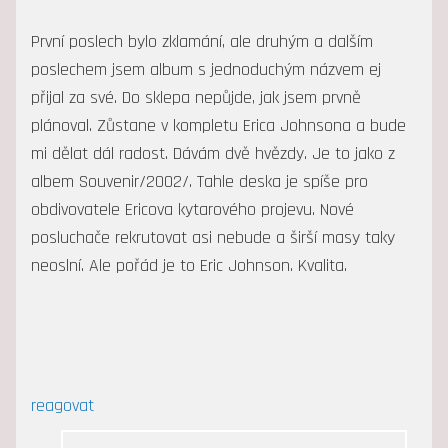
První poslech bylo zklamání, ale druhým a dalším
poslechem jsem album s jednoduchým názvem ej
přijal za své. Do sklepa nepůjde, jak jsem prvně
plánoval. Zůstane v kompletu Erica Johnsona a bude
mi dělat dál radost. Dávám dvě hvězdy. Je to jako z
albem Souvenir/2002/. Tahle deska je spíše pro
obdivovatele Ericova kytarového projevu. Nové
posluchače rekrutovat asi nebude a širší masy taky
neoslní. Ale pořád je to Eric Johnson. Kvalita.
reagovat