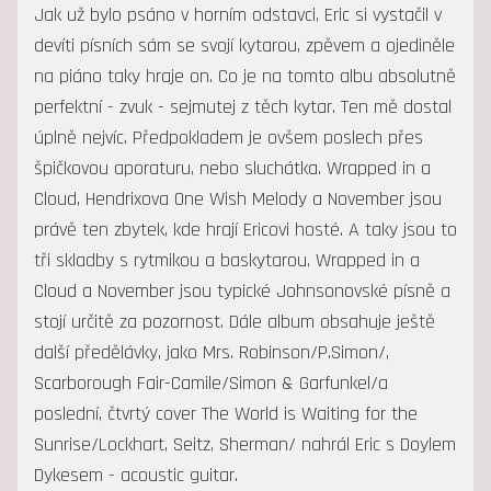
Jak už bylo psáno v horním odstavci, Eric si vystačil v
devíti písních sám se svojí kytarou, zpěvem a ojediněle
na piáno taky hraje on. Co je na tomto albu absolutně
perfektní - zvuk - sejmutej z těch kytar. Ten mě dostal
úplně nejvíc. Předpokladem je ovšem poslech přes
špičkovou aporaturu, nebo sluchátka. Wrapped in a
Cloud, Hendrixova One Wish Melody a November jsou
právě ten zbytek, kde hrají Ericovi hosté. A taky jsou to
tři skladby s rytmikou a baskytarou. Wrapped in a
Cloud a November jsou typické Johnsonovské písně a
stojí určitě za pozornost. Dále album obsahuje ještě
další předělávky, jako Mrs. Robinson/P.Simon/,
Scarborough Fair-Camile/Simon & Garfunkel/a
poslední, čtvrtý cover The World is Waiting for the
Sunrise/Lockhart, Seitz, Sherman/ nahrál Eric s Doylem
Dykesem - acoustic guitar.