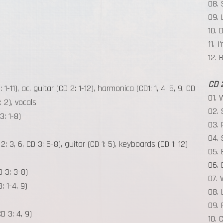
08. 
09. 
10. 
11. 
12. 
CD 2
 1-11), ac. guitar (CD 2: 1-12), harmonica (CD1: 1, 4, 5, 9, CD
01. 
: 2), vocals
02. 
3: 1-8)
03. 
04. 
2: 3, 6, CD 3: 5-8), guitar (CD 1: 5), keyboards (CD 1: 12)
05. 
06. 
D 3: 3-8)
07. 
: 1-4, 9)
08. 
09. 
D 3: 4, 9)
10. 