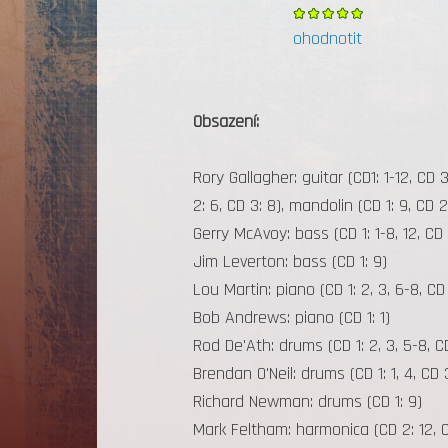
ohodnotit
Obsazení:
Rory Gallagher: guitar (CD1: 1-12, CD 3:
2: 6, CD 3: 8), mandolin (CD 1: 9, CD 2
Gerry McAvoy: bass (CD 1: 1-8, 12, CD 
Jim Leverton: bass (CD 1: 9)
Lou Martin: piano (CD 1: 2, 3, 6-8, CD 
Bob Andrews: piano (CD 1: 1)
Rod De'Ath: drums (CD 1: 2, 3, 5-8, C
Brendan O'Neil: drums (CD 1: 1, 4, CD 3
Richard Newman: drums (CD 1: 9)
Mark Feltham: harmonica (CD 2: 12, C