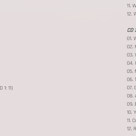
11. 
12. 
CD 3
01.
02. 
03. 
04.
05. 
06. 
07. 
 1: 11)
08. 
09. 
10. 
11. 
12. 