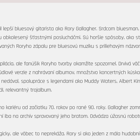
žil lepší bluesový gitarista ako Rory Gallagher. Srdcom bluesma
 obkolesený šťastnými poslucháčmi. Sú horšie spôsoby, ako strá
ovaných Roryho zápalu pre bluesovú muziku s priliehavým názv
ilácia, ale fanúšik Roryho tvorby okamžite spozornel. Drvivá vä
údiové verzie z nahrávaní albumov, množstvo koncertných kúsko
nedával, spolupráce s legendami ako Muddy Waters, Albert King,
l, relevantný trojalbum.
o kariéru od začiatku 70. rokov po rané 90. roky. Gallagher zomr
ní iba na archív spravovaný jeho bratom. Odvádza úžasnú robot
icky, ale vôbec to neprekáža. Rory si ako jeden z mála hudobník