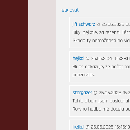
reagovat
jiří schwarz
@ 25.06.2025 00
Díky, hejkale, za recenzi. T
Škoda tý nemožnosti ho vid
hejkal
@ 25.06.2025 06:38:0
Blues dokazuje, že počet tó
priaznivcov.
stargazer
@ 25.06.2025 15:26
Tohle album jsem posluchal 
Roryho hudba mě docela baví
hejkal
@ 25.06.2025 15:46:13