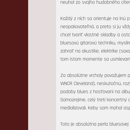
neuhol zo svojho hudobného cítenia
Každý z nich sa orientuje na inú p
neopakovateľná, a preto si ju vždy
chcel tvoriť vlastné skladby a ost
bluesovú gitarovú techniku, myslím
zahrať na akustike, elektrike (sa
tom istom momente sa usmievam a
Za absolútne vrcholy považujem 
WNCR Cleveland), neskutočnú, roz
podoby blues z hosťovaní na alb
Samozrejme, celý tretí koncertný d
medializovali. Keby som mohol aspo
Toto je absolútna perla bluesovej