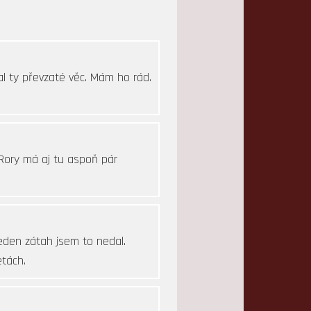
jal ty převzaté věc. Mám ho rád.
 Rory má aj tu aspoň pár
eden zátah jsem to nedal.
etách.