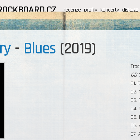
ROCKBOARD.CZ
recenze
profily
koncerty
diskuze
ry
-
Blues
(2019)
Track
CD 1
01. 
02. 
03. 
04. 
05. 
06. 
07. 