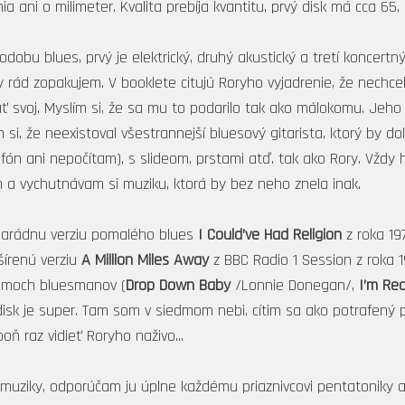
 ani o milimeter. Kvalita prebíja kvantitu, prvý disk má cca 65,
odobu blues, prvý je elektrický, druhý akustický a tretí koncertn
 rád zopakujem. V booklete citujú Roryho vyjadrenie, že nechcel
ať svoj. Myslím si, že sa mu to podarilo tak ako málokomu. Jeho
 si, že neexistoval všestrannejší bluesový gitarista, ktorý by d
xofón ani nepočítam), s slideom, prstami atď. tak ako Rory. Vžd
 vychutnávam si muziku, ktorá by bez neho znela inak.
parádnu verziu pomalého blues
I Could’ve Had Religion
z roka 19
šírenú verziu
A Million Miles Away
z BBC Radio 1 Session z roka 1
umoch bluesmanov (
Drop Down Baby
/Lonnie Donegan/,
I’m Re
isk je super. Tam som v siedmom nebi, cítim sa ako potrafený pol
ň raz vidieť Roryho naživo...
 muziky, odporúčam ju úplne každému priaznivcovi pentatoniky a