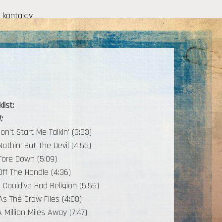
kontakty
list:
:
Don't Start Me Talkin' (3:33)
Nothin' But The Devil (4:56)
Tore Down (5:09)
Off The Handle (4:36)
I Could've Had Religion (5:55)
As The Crow Flies (4:08)
A Million Miles Away (7:47)