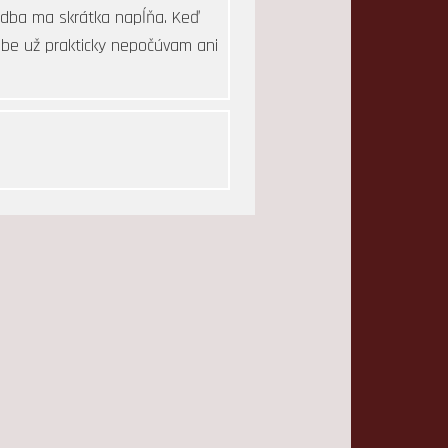
udba ma skrátka napĺňa. Keď
 sebe už prakticky nepočúvam ani