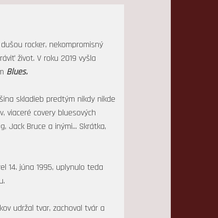
n, dušou rocker, nekompromisný
viť život. V roku 2019 vyšla
om
Blues.
čšina skladieb predtým nikdy nikde
v, viaceré covery bluesových
 Jack Bruce a inými... Skrátka,
el 14. júna 1995, uplynulo teda
u.
ov udržal tvar, zachoval tvár a