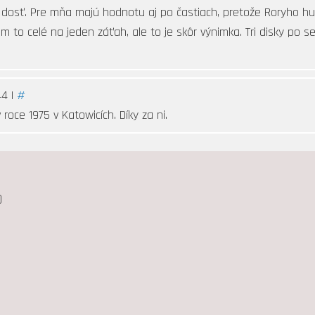
ú dosť. Pre mňa majú hodnotu aj po častiach, pretože Roryho h
om to celé na jeden záťah, ale to je skôr výnimka. Tri disky po
44 |
#
roce 1975 v Katowicích. Díky za ni.
)