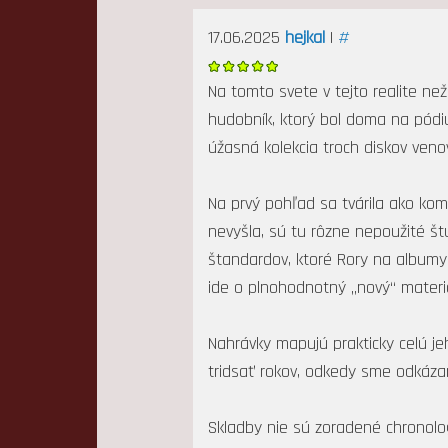
17.06.2025
hejkal
|
#
Na tomto svete v tejto realite ne
hudobník, ktorý bol doma na pódiu
úžasná kolekcia troch diskov ven
Na prvý pohľad sa tvárila ako komp
nevyšla, sú tu rôzne nepoužité št
štandardov, ktoré Rory na albumy 
ide o plnohodnotný „nový“ materiá
Nahrávky mapujú prakticky celú jeh
tridsať rokov, odkedy sme odkáza
Skladby nie sú zoradené chronolog