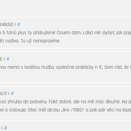
:48:50 |
#
ěch 5 tónů plus ty přidružené časem dám. Láká mě slyšet, jak po
ět naživo. To už nenapravíme
6 |
#
nov nemá s kvalitou hudby spoločné prakticky n ič. Som rád, že
:11 |
#
asi zhruba do poloviny. Fakt dobré, ale na mě moc dlouhé. Na j
 a oslovuje. Otec měl desku Jinx /1982/ a pak pár věcí na kaz
 |
#