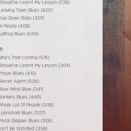
Should've Learnt My Lesson (7:36)
Leaving Town Blues (6:02)
Drop Down Baby (3:07)
I'm Ready (4:08)
Bullfrog Blues (6:59)
:
Who's That Coming (5:15)
Should've Learnt My Lesson (3:04)
Prison Blues (4:10)
Secret Agent (5:26)
Blow Wind Blow (3:41)
Bankers Blues (4:49)
Whole Lot Of People (3:38)
Loanshark Blues (2:27)
Pistol Slapper Blues (3:06)
Can't Be Satisfied (3:58)