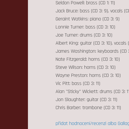
Seldon Powell: brass (CD 1: 11)
Jack Bruce: bass (CD 3: 9), vocals (C
Geraint Watkins: piano (CD 3: 9)
Lonnie Turner: bass (CD 3: 10)
Joe Turner: drums (CD 3: 10)
Albert King: guitar (CD 3: 10), vocals 
James Washington: keyboards (CD 3
Nate Fitzgerald: horns (CD 3: 10)
Steve Wilson: horns (CD 3: 10)
Wayne Preston: horns (CD 3: 10)
Vic Pitt: bass (CD 3: 11)
Alan "Sticky" Wickett: drums (CD 3: 1
Jon Slaughter: guitar (CD 3: 11)
Chris Barber: trombone (CD 3: 11)
přidat hodnocení/recenzi alba Gallag