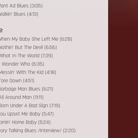
Want Ad Blues (3:05)
Walkin' Blues (4:13)
:
 When My Baby She Left Me (6:28)
Nothin' But The Devil (6:56)
What In The World (7:39)
 I Wonder Who (6:35)
Messin' With The Kid (4:18)
Tore Down (4:51)
Garbage Man Blues (6:21)
All Around Man (11:11)
Born Under A Bad Sign (7:19)
You Upset Me Baby (5:47)
Comin' Home Baby (5:24)
Rory Talking Blues /interview/ (2:20)