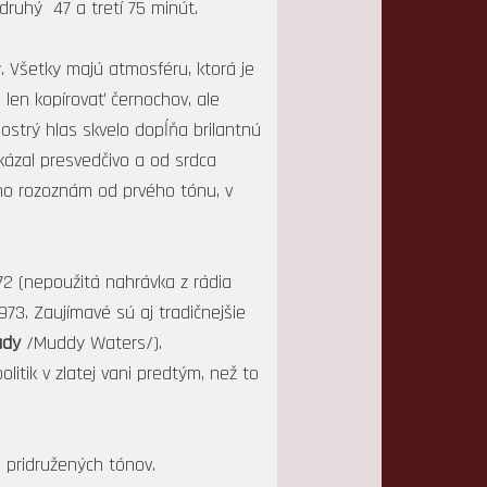
 druhý 47 a tretí 75 minút.
ý. Všetky majú atmosféru, ktorá je
 len kopírovať černochov, ale
 ostrý hlas skvelo dopĺňa brilantnú
okázal presvedčivo a od srdca
y ho rozoznám od prvého tónu, v
72 (nepoužitá nahrávka z rádia
973. Zaujímavé sú aj tradičnejšie
ady
/Muddy Waters/).
itik v zlatej vani predtým, než to
 pridružených tónov.