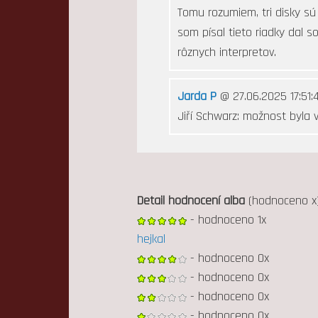
Tomu rozumiem, tri disky s
som písal tieto riadky dal s
rôznych interpretov.
Jarda P
@ 27.06.2025 17:51:
Jiří Schwarz: možnost byla v 
Detail hodnocení alba
(hodnoceno x
- hodnoceno 1x
hejkal
- hodnoceno 0x
- hodnoceno 0x
- hodnoceno 0x
- hodnoceno 0x