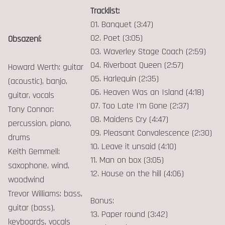
Tracklist:
01. Banquet (3:47)
02. Poet (3:05)
Obsazení:
03. Waverley Stage Coach (2:59)
04. Riverboat Queen (2:57)
Howard Werth: guitar
05. Harlequin (2:35)
(acoustic), banjo,
06. Heaven Was an Island (4:18)
guitar, vocals
07. Too Late I'm Gone (2:37)
Tony Connor:
08. Maidens Cry (4:47)
percussion, piano,
09. Pleasant Convalescence (2:30)
drums
10. Leave it unsaid (4:10)
Keith Gemmell:
11. Man on box (3:05)
saxophone, wind,
12. House on the hill (4:06)
woodwind
Trevor Williams: bass,
Bonus:
guitar (bass),
13. Paper round (3:42)
keyboards, vocals