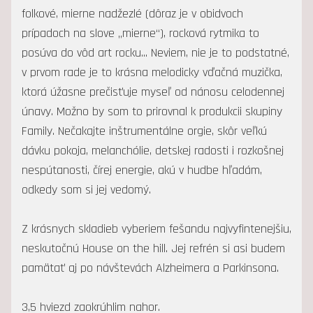
folkové, mierne nadžezlé (dôraz je v obidvoch
prípadoch na slove „mierne“), rocková rytmika to
posúva do vôd art rocku... Neviem, nie je to podstatné,
v prvom rade je to krásna melodicky vďačná muzička,
ktorá úžasne prečisťuje myseľ od nánosu celodennej
únavy. Možno by som to prirovnal k produkcii skupiny
Family. Nečakajte inštrumentálne orgie, skôr veľkú
dávku pokoja, melanchólie, detskej radosti i rozkošnej
nespútanosti, čírej energie, akú v hudbe hľadám,
odkedy som si jej vedomý.
Z krásnych skladieb vyberiem fešandu najvyfintenejšiu,
neskutočnú House on the hill. Jej refrén si asi budem
pamätať aj po návštevách Alzheimera a Parkinsona.
3,5 hviezd zaokrúhlim nahor.