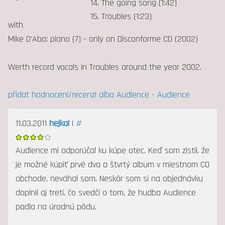
14. The going song (1:42)
15. Troubles (1:23)
with
Mike D'Abo: piano (7) - only on Disconforme CD (2002)
Werth record vocals in Troubles around the year 2002.
přidat hodnocení/recenzi alba Audience - Audience
11.03.2011
hejkal
|
#
Audience mi odporúčal ku kúpe otec. Keď som zistil, že
je možné kúpiť prvé dva a štvrtý album v miestnom CD
obchode, neváhal som. Neskôr som si na objednávku
doplnil aj tretí, čo svedčí o tom, že hudba Audience
padla na úrodnú pôdu.