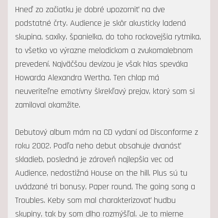
Hneď zo začiatku je dobré upozorniť na dve
podstatné črty. Audience je skôr akusticky ladená
skupina, saxíky, španielka, do toho rockovejšia rytmika,
to všetko vo výrazne melodickom a zvukomalebnom
prevedení. Najväčšou devízou je však hlas speváka
Howarda Alexandra Wertha. Ten chlap má
neuveriteľne emotívny škrekľavý prejav, ktorý som si
zamiloval okamžite.
Debutový album mám na CD vydaní od Disconforme z
roku 2002. Podľa neho debut obsahuje dvanásť
skladieb, posledná je zároveň najlepšia vec od
Audience, nedostižná House on the hill. Plus sú tu
uvádzané tri bonusy, Paper round, The going song a
Troubles. Keby som mal charakterizovať hudbu
skupiny, tak by som dlho rozmýšľal. Je to mierne