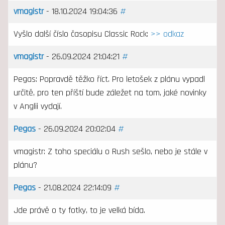
vmagistr
- 18.10.2024 19:04:36
#
Vyšlo další číslo časopisu Classic Rock:
>> odkaz
vmagistr
- 26.09.2024 21:04:21
#
Pegas: Popravdě těžko říct. Pro letošek z plánu vypadl
určitě, pro ten příští bude záležet na tom, jaké novinky
v Anglii vydají.
Pegas
- 26.09.2024 20:02:04
#
vmagistr: Z toho speciálu o Rush sešlo, nebo je stále v
plánu?
Pegas
- 21.08.2024 22:14:09
#
Jde právě o ty fotky, to je velká bída.