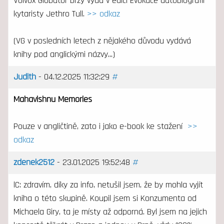
Volvox Globator brzy vydá v edici Evokace autobiografii
kytaristy Jethro Tull.
>> odkaz
(VG v posledních letech z nějakého důvodu vydává
knihy pod anglickými názvy...)
Judith
- 04.12.2025 11:32:29
#
Mahavishnu Memories
Pouze v angličtině, zato i jako e-book ke stažení
>>
odkaz
zdenek2512
- 23.01.2025 19:52:48
#
lC: zdravím, díky za info, netušil jsem, že by mohla vyjít
kniha o této skupině. Koupil jsem si Konzumenta od
Michaela Giry, ta je místy až odporná. Byl jsem na jejich