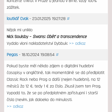
koncertě třikrát v Praze a jednou v Brně, vždy 100%
zážitek.
loutkář Cvak
- 23.01.2025 19:27:28
#
Nějak mi uniklo
Nick Soulsby –
Swans: Oběť a transcendence
Vydalo vloni nakladatelství Dybbuk:
>> odkaz
Pegas
- 18.10.2024 19:08:54
#
Pokud byste měl někdo zájem o digitální hudební
časopisy v angličtině, tak momentálně se dá předlplatit
Classic Rock nebo Prog a další (nejen hudební), na 12
měsíců ža 12 €, tedy 1 € za číslo. Zkusil jsem ten Prog.
Vypadá to, že se po předplatném zpřístupní i starší
čísla (nevím, jak daloeko do minulosti.
>> odkaz