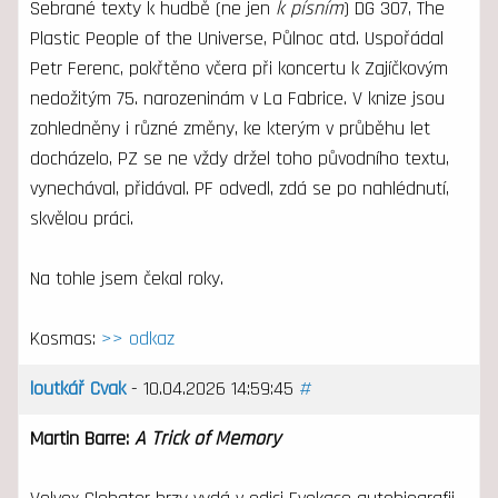
Sebrané texty k hudbě (ne jen
k písním
) DG 307, The
Plastic People of the Universe, Půlnoc atd. Uspořádal
Petr Ferenc, pokřtěno včera při koncertu k Zajíčkovým
nedožitým 75. narozeninám v La Fabrice. V knize jsou
zohledněny i různé změny, ke kterým v průběhu let
docházelo, PZ se ne vždy držel toho původního textu,
vynechával, přidával. PF odvedl, zdá se po nahlédnutí,
skvělou práci.
Na tohle jsem čekal roky.
Kosmas:
>> odkaz
loutkář Cvak
- 10.04.2026 14:59:45
#
Martin Barre:
A Trick of Memory