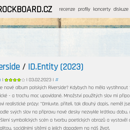
ROCKBOARD.CZ
recenze
profily
koncerty
diskuze
erside
/
ID.Entity (2023)
h
|
| 03.02.2023 |
#
je nové album polských Riverside? Kdybych ho měla vystihnout tř
ické - a trochu moc upovídané. Množství použitých slov mi připo
ovi realistické prózy: "Omluvte, příteli, tak dlouhý dopis, neměl j
podle svých slov na přípravu nové desky nezvykle krátkou dobu,
šlení symbolických scén a tvorbu poetických obrazů a vystavěl
ealitou, sociálními sítěmi a jejich dopadem na náš život.