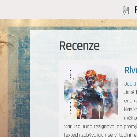
Recenze
Riv
Judit
Jaké 
energ
klasik
měli 
Mariusz Duda rezignoval na promý
textech zabývajících se virtuální r