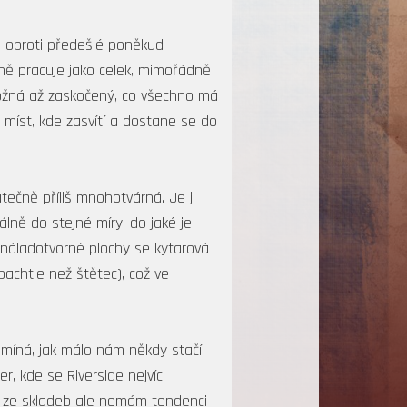
i oproti předešlé poněkud
ně pracuje jako celek, mimořádně
možná až zaskočený, co všechno má
 míst, kde zasvítí a dostane se do
tečně příliš mnohotvárná. Je ji
álně do stejné míry, do jaké je
í náladotvorné plochy se kytarová
achtle než štětec), což ve
míná, jak málo nám někdy stačí,
r, kde se Riverside nejvíc
ou ze skladeb ale nemám tendenci