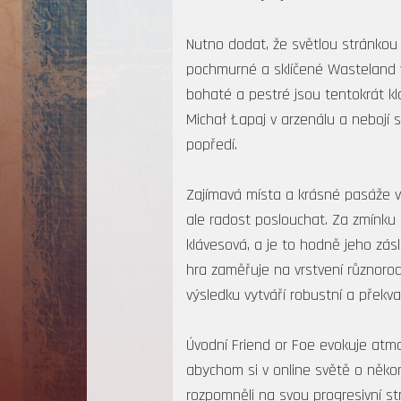
Nutno dodat, že světlou stránkou
pochmurné a sklíčené Wasteland v
bohaté a pestré jsou tentokrát k
Michał Łapaj v arzenálu a nebojí 
popředí.
Zajímavá místa a krásné pasáže vy
ale radost poslouchat. Za zmínku u
klávesová, a je to hodně jeho zás
hra zaměřuje na vrstvení různorod
výsledku vytváří robustní a překva
Úvodní Friend or Foe evokuje atm
abychom si v online světě o někom
rozpomněli na svou progresivní st