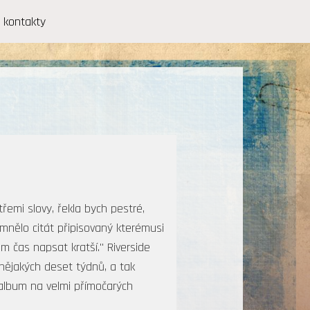
kontakty
emi slovy, řekla bych pestré,
mnělo citát připisovaný kterémusi
sem čas napsat kratší." Riverside
 nějakých deset týdnů, a tak
 album na velmi přímočarých