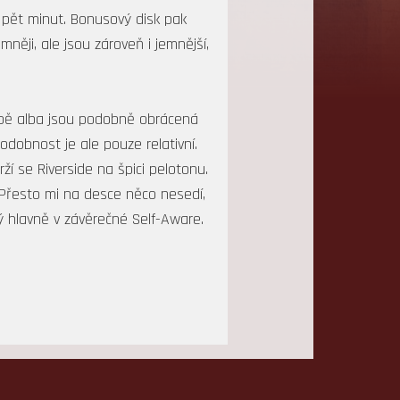
 pět minut. Bonusový disk pak
něji, ale jsou zároveň i jemnější,
 obě alba jsou podobně obrácená
odobnost je ale pouze relativní.
í se Riverside na špici pelotonu.
 Přesto mi na desce něco nesedí,
ý hlavně v závěrečné Self-Aware.