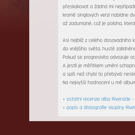
přeskakovat a žádná mi nepřipadá
kromě singlových verzí nabídne dvě
až zadumané, což je poloha, kter
Asi nejblíž z celého dosavadního 
do vnějšího světa, hustě zalidněná
Pokud se progresivita odvozuje od
A jestli je měřítkem umění schop
a spíš než chybí to přebývá: nesk
Na nejvyšší hodnocení u mě albu
» ostatní recenze alba Riverside - 
» popis a diskografie skupiny Rive