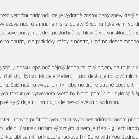
 této verbální nadprodukce je vydatně zastoupený zpěv, který s
ýrazově nabírá z mnohem širší palety. Skupina také velmi solid
lávesové party (nejeden posluchač byl hlavně v první skladbě 
se to použít), ale prakticky každý z nástrojů má na desce mnoho
stihují desku lépe než nějaký jeden celkový dojem, na to je sku
rčitě stojí kytara Macieje Mellera - tato deska je rocková minim
luha. Spíš než na výrazné riffy nebo na druhé straně abstraktn
ých textur (ve výtvarném světě by hlavní pomůckou byla spíš šp
pivě sytý dojem - na to, jak je deska světlá a vzdušná.
osféru raných počítačových her a svým netradičním tónem připo
 udělali úsudek. Dalším výrazným kusem je třetí Big Tech Brothe
ránku. Líbí se mi i přímočaře rocková I'm Done with You, žádn