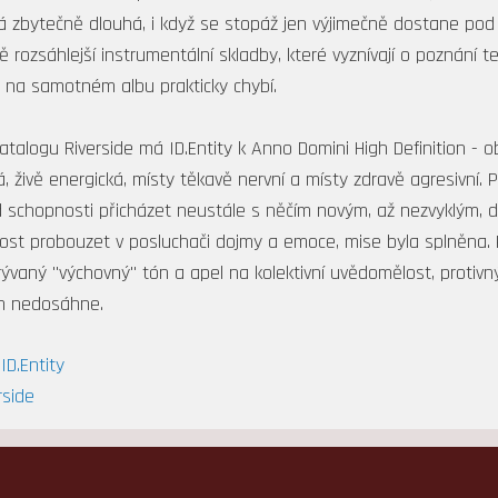
 zbytečně dlouhá, i když se stopáž jen výjimečně dostane pod
 rozsáhlejší instrumentální skladby, které vyznívají o poznání tem
á na samotném albu prakticky chybí.
katalogu Riverside má ID.Entity k Anno Domini High Definition -
, živě energická, místy těkavě nervní a místy zdravě agresivní. P
 schopnosti přicházet neustále s něčím novým, až nezvyklým, drž
nost probouzet v posluchači dojmy a emoce, mise byla splněna.
rývaný "výchovný" tón a apel na kolektivní uvědomělost, protivn
m nedosáhne.
ID.Entity
rside